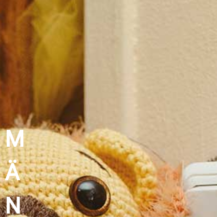
M
Ä
N