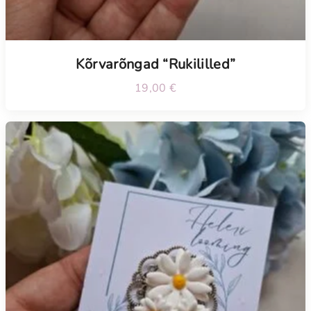
Kõrvarõngad “Rukililled”
19,00
€