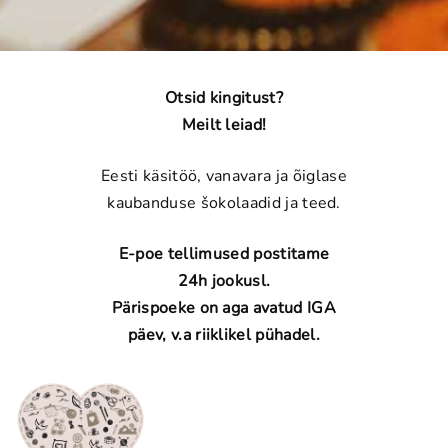
Otsid kingitust?
Meilt leiad!
Eesti käsitöö, vanavara ja õiglase
kaubanduse šokolaadid ja teed.
E-poe tellimused postitame
24h jookusl.
Pärispoeke on aga avatud IGA
päev, v.a riiklikel pühadel.