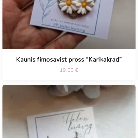
Kaunis fimosavist pross “Karikakrad”
19,00
€