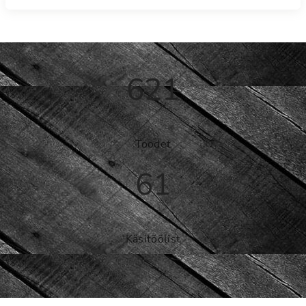
621
Toodet
61
Käsitöölist