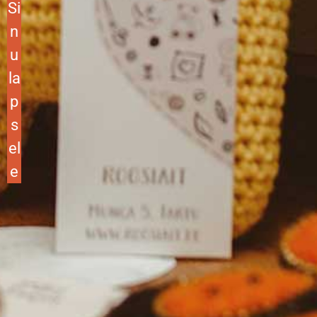
Si
n
u
la
p
s
el
e