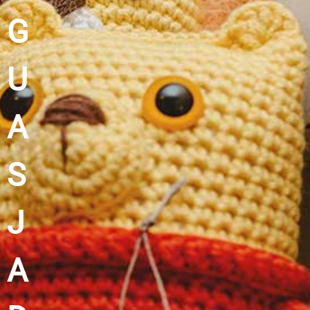
G
U
A
S
J
A