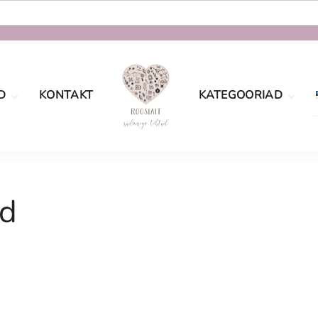
D
KONTAKT
KATEGOORIAD
oe
Määramata
tingimused
sport
Sõbrapäev
aatsus
id
Jõulud
Lastele
Pulmad
Naistele