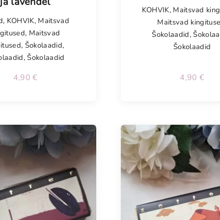
ja lavendel
KOHVIK
,
Maitsvad king
d
,
KOHVIK
,
Maitsvad
Maitsvad kingitus
ngitused
,
Maitsvad
Šokolaadid
,
Šokolaa
gitused
,
Šokolaadid
,
Šokolaadid
olaadid
,
Šokolaadid
4,90
€
4,90
€