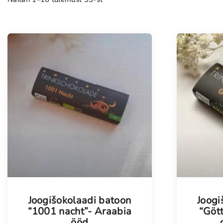
Joogišokolaadi batoon
Joogi
“1001 nacht”- Araabia
“Gött
ööd