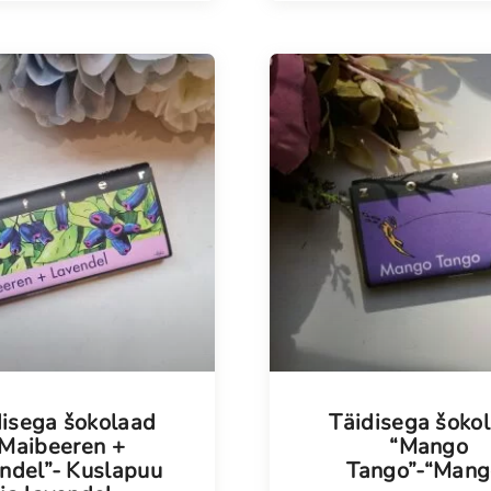
disega šokolaad
Täidisega šoko
Maibeeren +
“Mango
ndel”- Kuslapuu
Tango”-“Mang