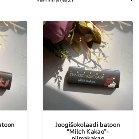
atoon
Joogišokolaadi batoon
“Milch Kakao”-
piimakakao