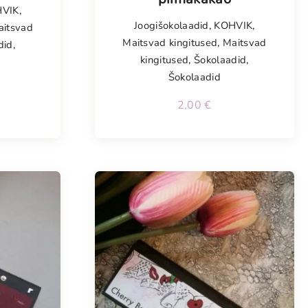
VIK
,
Joogišokolaadid
,
KOHVIK
,
aitsvad
Maitsvad kingitused
,
Maitsvad
did
,
kingitused
,
Šokolaadid
,
Šokolaadid
2,00
€