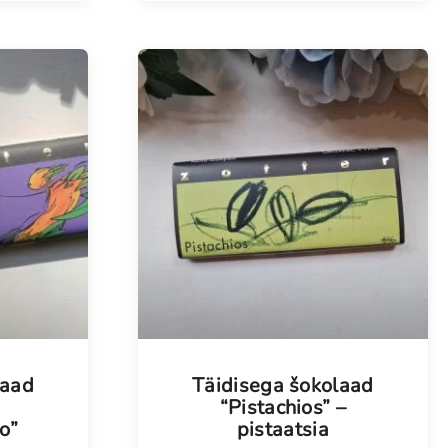
laad
Täidisega šokolaad
“Pistachios” –
o”
pistaatsia