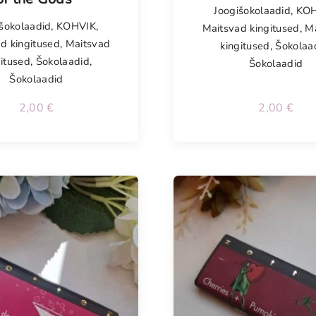
Joogišokolaadid
,
KOH
šokolaadid
,
KOHVIK
,
Maitsvad kingitused
,
M
d kingitused
,
Maitsvad
kingitused
,
Šokolaa
gitused
,
Šokolaadid
,
Šokolaadid
Šokolaadid
2,00
€
2,00
€