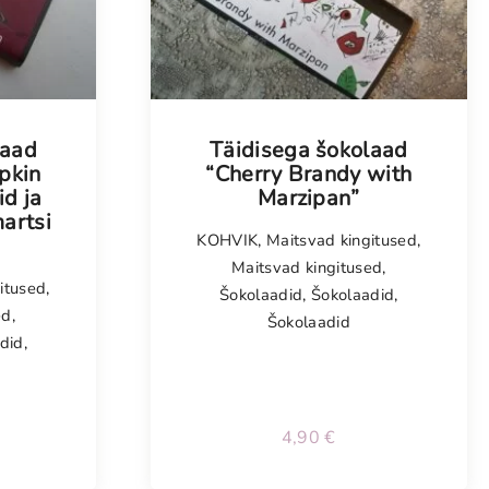
laad
Täidisega šokolaad
pkin
“Cherry Brandy with
id ja
Marzipan”
artsi
KOHVIK
,
Maitsvad kingitused
,
Maitsvad kingitused
,
itused
,
Šokolaadid
,
Šokolaadid
,
ed
,
Šokolaadid
did
,
4,90
€