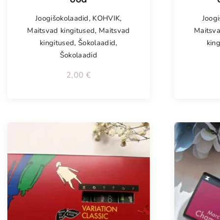
Joogišokolaadid
,
KOHVIK
,
Joogi
Maitsvad kingitused
,
Maitsvad
Maitsva
kingitused
,
Šokolaadid
,
kin
Šokolaadid
2,00
€