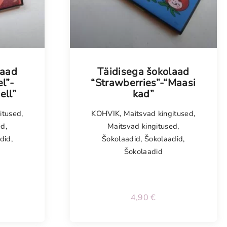
laad
Täidisega šokolaad
l”-
“Strawberries”-“Maasi
ell”
kad”
itused
,
KOHVIK
,
Maitsvad kingitused
,
ed
,
Maitsvad kingitused
,
did
,
Šokolaadid
,
Šokolaadid
,
Šokolaadid
4,90
€