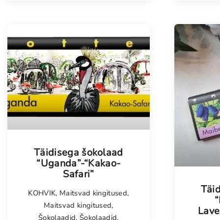
Täidisega šokolaad
“Uganda”-“Kakao-
Safari”
Täi
KOHVIK
,
Maitsvad kingitused
,
“
Maitsvad kingitused
,
Lave
Šokolaadid
,
Šokolaadid
,