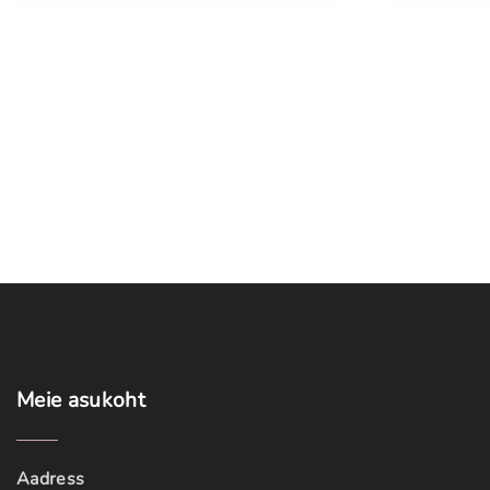
Meie
asukoht
Aadress