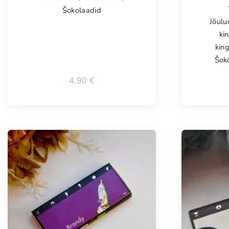
Šokolaadid
Jõulu
ki
kin
Šok
4,90
€