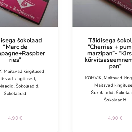
disega šokolaad
Täidisega šoko
“Marc de
“Cherries + pum
pagne+Raspber
marzipan”- “Kirs
ries”
kõrvitsaseemnem
pan”
K
,
Maitsvad kingitused
,
KOHVIK
,
Maitsvad king
itsvad kingitused
,
Maitsvad kingitus
olaadid
,
Šokolaadid
,
Šokolaadid
,
Šokolaa
Šokolaadid
Šokolaadid
4,90
€
4,90
€