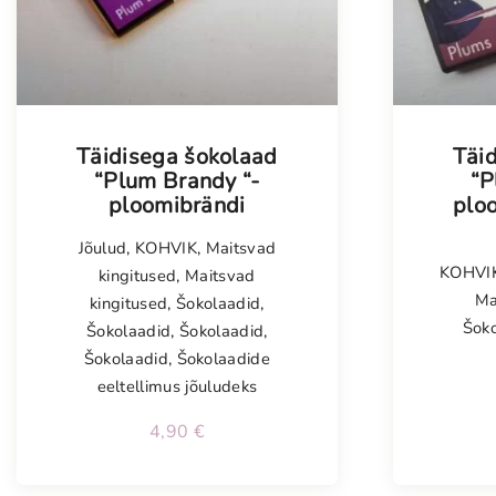
Täidisega šokolaad
Täi
“Plum Brandy “-
“P
ploomibrändi
plo
Jõulud
,
KOHVIK
,
Maitsvad
KOHVI
kingitused
,
Maitsvad
Ma
kingitused
,
Šokolaadid
,
Šok
Šokolaadid
,
Šokolaadid
,
Šokolaadid
,
Šokolaadide
eeltellimus jõuludeks
4,90
€