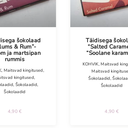
disega šokolaad
Täidisega šoko
lums & Rum”-
“Salted Carame
om ja martsipan
“Soolane karam
rummis
KOHVIK
,
Maitsvad king
K
,
Maitsvad kingitused
,
Maitsvad kingitus
itsvad kingitused
,
Šokolaadid
,
Šokolaa
olaadid
,
Šokolaadid
,
Šokolaadid
Šokolaadid
4,90
€
4,90
€