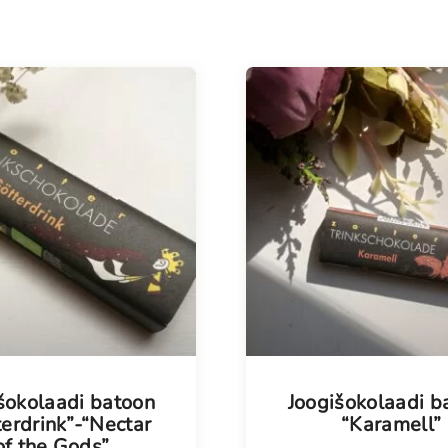
Meestele
Kodu
Vanavara
KOHVIK
šokolaadi batoon
Joogišokolaadi b
erdrink”-“Nectar
“Karamell”
of the Gods”