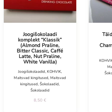
Joogišokolaadi
Täi
komplekt “Klassik”
(Almond Praline,
Cham
Bitter Classic, Caffé
Latte, Nut Praline,
KOHVI
White Vanilla)
Ma
Joogišokolaadid
,
KOHVIK
,
Šok
Maitsvad kingitused
,
Maitsvad
kingitused
,
Šokolaadid
,
Šokolaadid
8,50
€