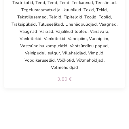
Teatrikotid
,
Teed
,
Teed
,
Teed
,
Teekannud
,
Teesõelad
,
Tegelusraamatud ja -kuubikud
,
Tekid
,
Tekid
,
Tekstiilesemed
,
Telgid
,
Tipitelgid
,
Toolid
,
Toolid
,
Traksipüksid
,
Tutuseelikud
,
Unenäopüüdjad
,
Vaagnad
,
Vaagnad
,
Vaibad
,
Vajalikud tooted
,
Vanavara
,
Vankritekid
,
Vankritekid
,
Vannipiim
,
Vannipiim
,
Vastsündinu komplektid
,
Vastsündinu papud
,
Veinipudeli sulgur
,
Villahaldjad
,
Vimplid
,
Voodikarusellid
,
Vöökotid
,
Võtmehoidjad
,
Võtmehoidjad
3,80
€