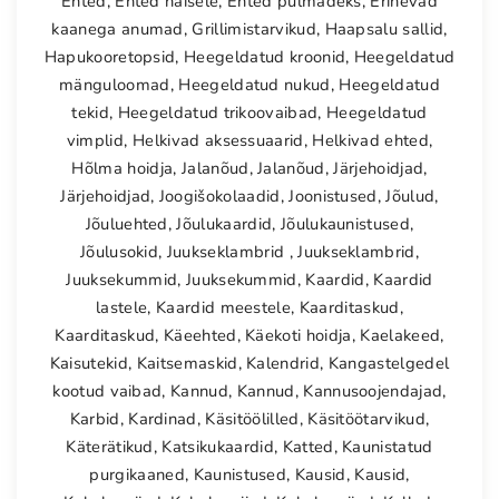
Ehted
,
Ehted naisele
,
Ehted pulmadeks
,
Erinevad
kaanega anumad
,
Grillimistarvikud
,
Haapsalu sallid
,
Hapukooretopsid
,
Heegeldatud kroonid
,
Heegeldatud
mänguloomad
,
Heegeldatud nukud
,
Heegeldatud
tekid
,
Heegeldatud trikoovaibad
,
Heegeldatud
vimplid
,
Helkivad aksessuaarid
,
Helkivad ehted
,
Hõlma hoidja
,
Jalanõud
,
Jalanõud
,
Järjehoidjad
,
Järjehoidjad
,
Joogišokolaadid
,
Joonistused
,
Jõulud
,
Jõuluehted
,
Jõulukaardid
,
Jõulukaunistused
,
Jõulusokid
,
Juukseklambrid
,
Juukseklambrid
,
Juuksekummid
,
Juuksekummid
,
Kaardid
,
Kaardid
lastele
,
Kaardid meestele
,
Kaarditaskud
,
Kaarditaskud
,
Käeehted
,
Käekoti hoidja
,
Kaelakeed
,
Kaisutekid
,
Kaitsemaskid
,
Kalendrid
,
Kangastelgedel
kootud vaibad
,
Kannud
,
Kannud
,
Kannusoojendajad
,
Karbid
,
Kardinad
,
Käsitöölilled
,
Käsitöötarvikud
,
Käterätikud
,
Katsikukaardid
,
Katted
,
Kaunistatud
purgikaaned
,
Kaunistused
,
Kausid
,
Kausid
,