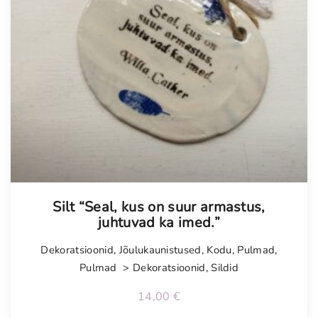
Tellimisel
Silt “Seal, kus on suur armastus,
juhtuvad ka imed.”
Dekoratsioonid
,
Jõulukaunistused
,
Kodu
,
Pulmad
,
Pulmad > Dekoratsioonid
,
Sildid
14,00
€