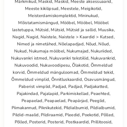
Märkmikud
,
Maskid
,
Maskid
,
Meeste aksessuaarid
,
Meeste kikilipsud
,
Meestele
,
Meigikotid
,
Meisterdamiskomplektid
,
Mininukud
,
Mõistatamismängud
,
Mööbel
,
Mööbel
,
Mööbel
lastetuppa
,
Mütsid
,
Mütsid
,
Mütsid ja sallid
,
Muusika
,
Nagid
,
Nagid
,
Naistele
,
Naistele > Kaardid > Kutsed
,
Nimed ja nimetähed
,
Nõelapadjad
,
Nõud
,
Nõud
,
Nukud
,
Nukumaja mööbel
,
Nukumajad
,
Nukuriided
,
Nukuvankri istmed
,
Nukuvankri tekstiilid
,
Nukuvankrid
,
Nukuvoodid
,
Nukuvoodipesu
,
Õlakotid
,
Õmmeldud
korvid
,
Õmmeldud mänguloomad
,
Õmmeldud tekid
,
Õmmeldud vimplid
,
Õnnitluskaardid
,
Osavusmängud
,
Paberist vimplid
,
Padjad
,
Padjad
,
Padjakatted
,
Pajakindad
,
Pajalapid
,
Parkimiskellad
,
Peaehted
,
Peapaelad
,
Peapaelad
,
Peapärjad
,
Peeglid
,
Piimakannud
,
Piknikutekid
,
Pildialbumid
,
Pildialbumid
,
Pildid-maalid
,
Pildiraamid
,
Pleedid
,
Poekotid
,
Põlled
,
Põlled
,
Posterid
,
Posterid
,
Postkaardid
,
Prillitoosid
,