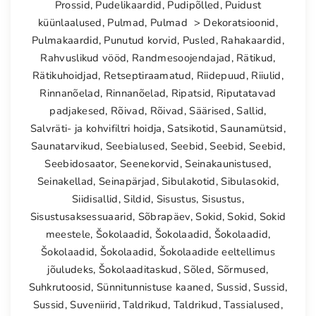
Prossid
,
Pudelikaardid
,
Pudipõlled
,
Puidust
küünlaalused
,
Pulmad
,
Pulmad > Dekoratsioonid
,
Pulmakaardid
,
Punutud korvid
,
Pusled
,
Rahakaardid
,
Rahvuslikud vööd
,
Randmesoojendajad
,
Rätikud
,
Rätikuhoidjad
,
Retseptiraamatud
,
Riidepuud
,
Riiulid
,
Rinnanõelad
,
Rinnanõelad
,
Ripatsid
,
Riputatavad
padjakesed
,
Rõivad
,
Rõivad
,
Säärised
,
Sallid
,
Salvräti- ja kohvifiltri hoidja
,
Satsikotid
,
Saunamütsid
,
Saunatarvikud
,
Seebialused
,
Seebid
,
Seebid
,
Seebid
,
Seebidosaator
,
Seenekorvid
,
Seinakaunistused
,
Seinakellad
,
Seinapärjad
,
Sibulakotid
,
Sibulasokid
,
Siidisallid
,
Sildid
,
Sisustus
,
Sisustus
,
Sisustusaksessuaarid
,
Sõbrapäev
,
Sokid
,
Sokid
,
Sokid
meestele
,
Šokolaadid
,
Šokolaadid
,
Šokolaadid
,
Šokolaadid
,
Šokolaadid
,
Šokolaadide eeltellimus
jõuludeks
,
Šokolaaditaskud
,
Sõled
,
Sõrmused
,
Suhkrutoosid
,
Sünnitunnistuse kaaned
,
Sussid
,
Sussid
,
Sussid
,
Suveniirid
,
Taldrikud
,
Taldrikud
,
Tassialused
,