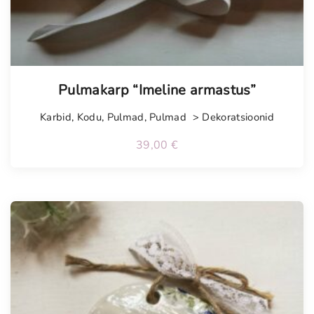
Tellimisel
Pulmakarp “Imeline armastus”
Karbid
,
Kodu
,
Pulmad
,
Pulmad > Dekoratsioonid
39,00
€