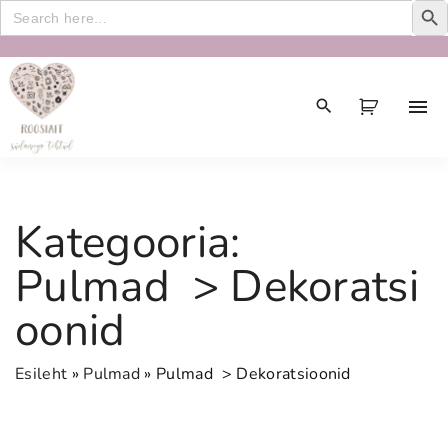
Search
for:
S
k
i
p
t
o
c
Kategooria:
o
n
Pulmad > Dekoratsi
t
oonid
e
n
t
Esileht
»
Pulmad
»
Pulmad > Dekoratsioonid