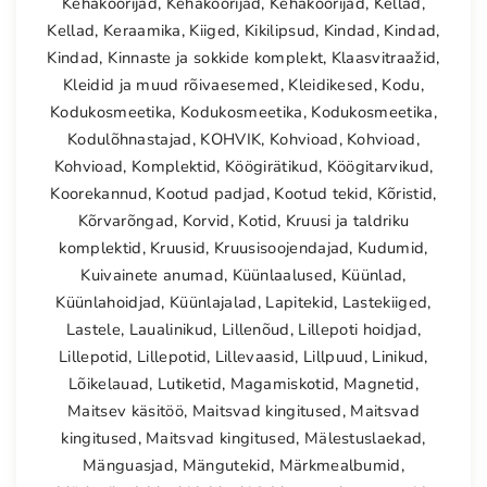
Kehakoorijad
,
Kehakoorijad
,
Kehakoorijad
,
Kellad
,
Kellad
,
Keraamika
,
Kiiged
,
Kikilipsud
,
Kindad
,
Kindad
,
Kindad
,
Kinnaste ja sokkide komplekt
,
Klaasvitraažid
,
Kleidid ja muud rõivaesemed
,
Kleidikesed
,
Kodu
,
Kodukosmeetika
,
Kodukosmeetika
,
Kodukosmeetika
,
Kodulõhnastajad
,
KOHVIK
,
Kohvioad
,
Kohvioad
,
Kohvioad
,
Komplektid
,
Köögirätikud
,
Köögitarvikud
,
Koorekannud
,
Kootud padjad
,
Kootud tekid
,
Kõristid
,
Kõrvarõngad
,
Korvid
,
Kotid
,
Kruusi ja taldriku
komplektid
,
Kruusid
,
Kruusisoojendajad
,
Kudumid
,
Kuivainete anumad
,
Küünlaalused
,
Küünlad
,
Küünlahoidjad
,
Küünlajalad
,
Lapitekid
,
Lastekiiged
,
Lastele
,
Laualinikud
,
Lillenõud
,
Lillepoti hoidjad
,
Lillepotid
,
Lillepotid
,
Lillevaasid
,
Lillpuud
,
Linikud
,
Lõikelauad
,
Lutiketid
,
Magamiskotid
,
Magnetid
,
Maitsev käsitöö
,
Maitsvad kingitused
,
Maitsvad
kingitused
,
Maitsvad kingitused
,
Mälestuslaekad
,
Mänguasjad
,
Mängutekid
,
Märkmealbumid
,