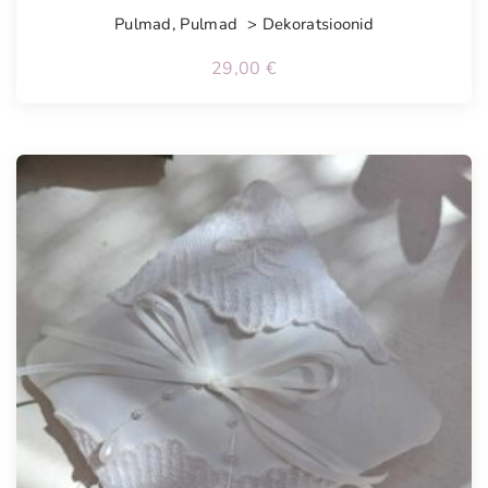
Pulmad
,
Pulmad > Dekoratsioonid
29,00
€