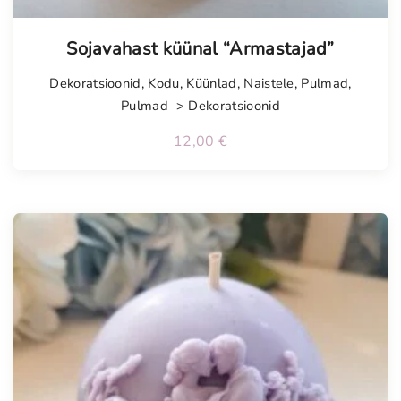
Tellimisel
Sojavahast küünal “Armastajad”
Dekoratsioonid
,
Kodu
,
Küünlad
,
Naistele
,
Pulmad
,
Pulmad > Dekoratsioonid
12,00
€