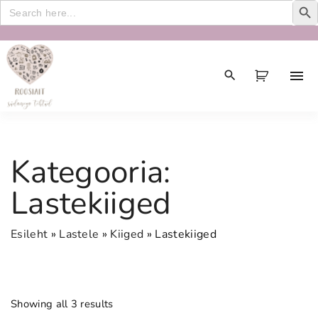
Search
for:
S
k
i
p
t
o
c
Kategooria:
o
n
Lastekiiged
t
e
Esileht
»
Lastele
»
Kiiged
»
Lastekiiged
n
t
Showing all 3 results