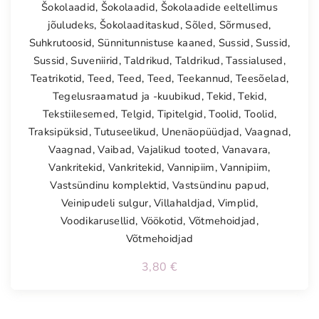
Šokolaadid
,
Šokolaadid
,
Šokolaadide eeltellimus
jõuludeks
,
Šokolaaditaskud
,
Sõled
,
Sõrmused
,
Suhkrutoosid
,
Sünnitunnistuse kaaned
,
Sussid
,
Sussid
,
Sussid
,
Suveniirid
,
Taldrikud
,
Taldrikud
,
Tassialused
,
Teatrikotid
,
Teed
,
Teed
,
Teed
,
Teekannud
,
Teesõelad
,
Tegelusraamatud ja -kuubikud
,
Tekid
,
Tekid
,
Tekstiilesemed
,
Telgid
,
Tipitelgid
,
Toolid
,
Toolid
,
Traksipüksid
,
Tutuseelikud
,
Unenäopüüdjad
,
Vaagnad
,
Vaagnad
,
Vaibad
,
Vajalikud tooted
,
Vanavara
,
Vankritekid
,
Vankritekid
,
Vannipiim
,
Vannipiim
,
Vastsündinu komplektid
,
Vastsündinu papud
,
Veinipudeli sulgur
,
Villahaldjad
,
Vimplid
,
Voodikarusellid
,
Vöökotid
,
Võtmehoidjad
,
Võtmehoidjad
3,80
€