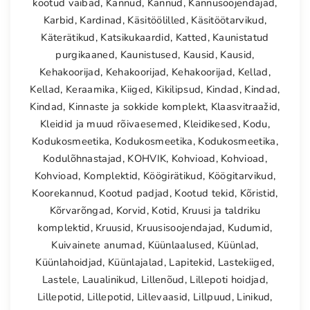
kootud vaibad
,
Kannud
,
Kannud
,
Kannusoojendajad
,
Karbid
,
Kardinad
,
Käsitöölilled
,
Käsitöötarvikud
,
Käterätikud
,
Katsikukaardid
,
Katted
,
Kaunistatud
purgikaaned
,
Kaunistused
,
Kausid
,
Kausid
,
Kehakoorijad
,
Kehakoorijad
,
Kehakoorijad
,
Kellad
,
Kellad
,
Keraamika
,
Kiiged
,
Kikilipsud
,
Kindad
,
Kindad
,
Kindad
,
Kinnaste ja sokkide komplekt
,
Klaasvitraažid
,
Kleidid ja muud rõivaesemed
,
Kleidikesed
,
Kodu
,
Kodukosmeetika
,
Kodukosmeetika
,
Kodukosmeetika
,
Kodulõhnastajad
,
KOHVIK
,
Kohvioad
,
Kohvioad
,
Kohvioad
,
Komplektid
,
Köögirätikud
,
Köögitarvikud
,
Koorekannud
,
Kootud padjad
,
Kootud tekid
,
Kõristid
,
Kõrvarõngad
,
Korvid
,
Kotid
,
Kruusi ja taldriku
komplektid
,
Kruusid
,
Kruusisoojendajad
,
Kudumid
,
Kuivainete anumad
,
Küünlaalused
,
Küünlad
,
Küünlahoidjad
,
Küünlajalad
,
Lapitekid
,
Lastekiiged
,
Lastele
,
Laualinikud
,
Lillenõud
,
Lillepoti hoidjad
,
Lillepotid
,
Lillepotid
,
Lillevaasid
,
Lillpuud
,
Linikud
,