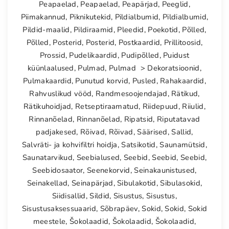
Peapaelad
,
Peapaelad
,
Peapärjad
,
Peeglid
,
Piimakannud
,
Piknikutekid
,
Pildialbumid
,
Pildialbumid
,
Pildid-maalid
,
Pildiraamid
,
Pleedid
,
Poekotid
,
Põlled
,
Põlled
,
Posterid
,
Posterid
,
Postkaardid
,
Prillitoosid
,
Prossid
,
Pudelikaardid
,
Pudipõlled
,
Puidust
küünlaalused
,
Pulmad
,
Pulmad > Dekoratsioonid
,
Pulmakaardid
,
Punutud korvid
,
Pusled
,
Rahakaardid
,
Rahvuslikud vööd
,
Randmesoojendajad
,
Rätikud
,
Rätikuhoidjad
,
Retseptiraamatud
,
Riidepuud
,
Riiulid
,
Rinnanõelad
,
Rinnanõelad
,
Ripatsid
,
Riputatavad
padjakesed
,
Rõivad
,
Rõivad
,
Säärised
,
Sallid
,
Salvräti- ja kohvifiltri hoidja
,
Satsikotid
,
Saunamütsid
,
Saunatarvikud
,
Seebialused
,
Seebid
,
Seebid
,
Seebid
,
Seebidosaator
,
Seenekorvid
,
Seinakaunistused
,
Seinakellad
,
Seinapärjad
,
Sibulakotid
,
Sibulasokid
,
Siidisallid
,
Sildid
,
Sisustus
,
Sisustus
,
Sisustusaksessuaarid
,
Sõbrapäev
,
Sokid
,
Sokid
,
Sokid
meestele
,
Šokolaadid
,
Šokolaadid
,
Šokolaadid
,