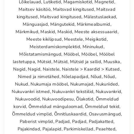
Lõikelauad
,
Lutiketid
,
Magamiskotid
,
Magnetid
,
Maitsev käsitöö
,
Maitsvad kingitused
,
Maitsvad
kingitused
,
Maitsvad kingitused
,
Mälestuslaekad
,
Mänguasjad
,
Mängutekid
,
Märkmealbumid
,
Märkmikud
,
Maskid
,
Maskid
,
Meeste aksessuaarid
,
Meeste kikilipsud
,
Meestele
,
Meigikotid
,
Meisterdamiskomplektid
,
Mininukud
,
Mõistatamismängud
,
Mööbel
,
Mööbel
,
Mööbel
lastetuppa
,
Mütsid
,
Mütsid
,
Mütsid ja sallid
,
Muusika
,
Nagid
,
Nagid
,
Naistele
,
Naistele > Kaardid > Kutsed
,
Nimed ja nimetähed
,
Nõelapadjad
,
Nõud
,
Nõud
,
Nukud
,
Nukumaja mööbel
,
Nukumajad
,
Nukuriided
,
Nukuvankri istmed
,
Nukuvankri tekstiilid
,
Nukuvankrid
,
Nukuvoodid
,
Nukuvoodipesu
,
Õlakotid
,
Õmmeldud
korvid
,
Õmmeldud mänguloomad
,
Õmmeldud tekid
,
Õmmeldud vimplid
,
Õnnitluskaardid
,
Osavusmängud
,
Paberist vimplid
,
Padjad
,
Padjad
,
Padjakatted
,
Pajakindad
,
Pajalapid
,
Parkimiskellad
,
Peaehted
,