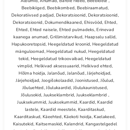
Albumid
,
Anumad
,
Barbie riided
,
Beebidele
,
Beebikiiged
,
Beebikombed
,
Beebiraamatud
,
Dekoratiivsed padjad
,
Dekoratsioonid
,
Dekoratsioonid
,
Dekoratsioonid
,
Dokumendikaaned
,
Ehisvööd
,
Ehted
,
Ehted
,
Ehted naisele
,
Ehted pulmadeks
,
Erinevad
kaanega anumad
,
Grillimistarvikud
,
Haapsalu sallid
,
Hapukooretopsid
,
Heegeldatud kroonid
,
Heegeldatud
mänguloomad
,
Heegeldatud nukud
,
Heegeldatud
tekid
,
Heegeldatud trikoovaibad
,
Heegeldatud
vimplid
,
Helkivad aksessuaarid
,
Helkivad ehted
,
Hõlma hoidja
,
Jalanõud
,
Jalanõud
,
Järjehoidjad
,
Järjehoidjad
,
Joogišokolaadid
,
Joonistused
,
Jõulud
,
Jõuluehted
,
Jõulukaardid
,
Jõulukaunistused
,
Jõulusokid
,
Juukseklambrid
,
Juukseklambrid
,
Juuksekummid
,
Juuksekummid
,
Kaardid
,
Kaardid
lastele
,
Kaardid meestele
,
Kaarditaskud
,
Kaarditaskud
,
Käeehted
,
Käekoti hoidja
,
Kaelakeed
,
Kaisutekid
,
Kaitsemaskid
,
Kalendrid
,
Kangastelgedel