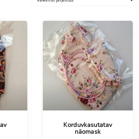
tav
Korduvkasutatav
näomask