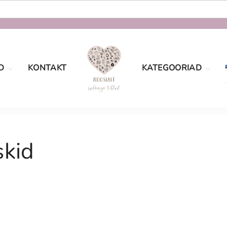
D
KONTAKT
KATEGOORIAD
oe
Määramata
tingimused
sport
Sõbrapäev
aatsus
skid
Jõulud
Lastele
Pulmad
Naistele