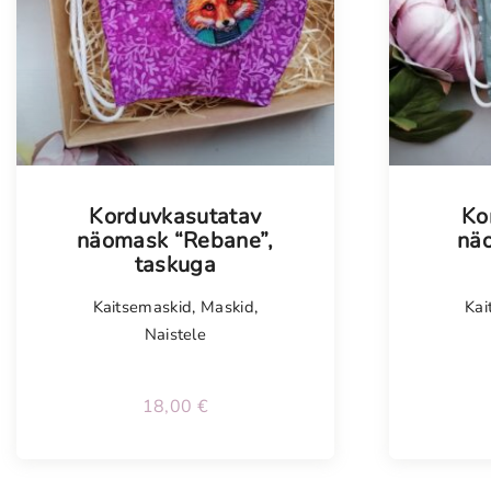
Tellim
Korduvkasutatav
Ko
näomask “Rebane”,
näo
taskuga
Kaitsemaskid
,
Maskid
,
Kai
Naistele
18,00
€