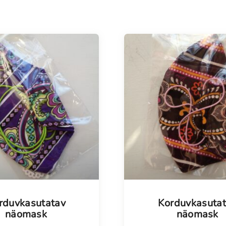
Meestele
Kodu
Vanavara
KOHVIK
rduvkasutatav
Korduvkasuta
näomask
näomask