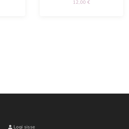
12,00
€
Logi sisse