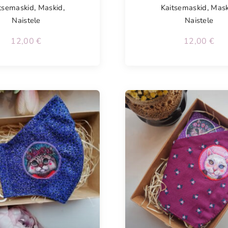
tsemaskid
,
Maskid
,
Kaitsemaskid
,
Mask
Naistele
Naistele
12,00
€
12,00
€