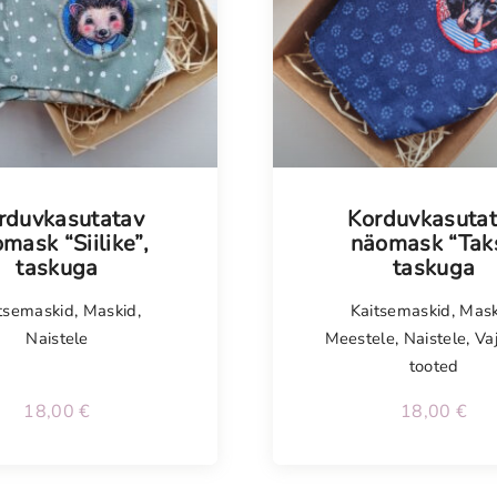
isel
Tellimisel
rduvkasutatav
Korduvkasuta
mask “Siilike”,
näomask “Taks
taskuga
taskuga
tsemaskid
,
Maskid
,
Kaitsemaskid
,
Mask
Naistele
Meestele
,
Naistele
,
Va
tooted
18,00
€
18,00
€