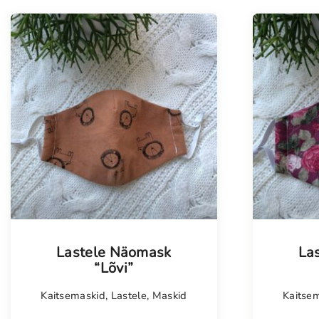
Lastele Näomask
La
“Lõvi”
Kaitsemaskid
,
Lastele
,
Maskid
Kaitse