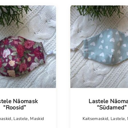
stele Näomask
Lastele Näom
“Roosid”
“Südamed”
maskid
,
Lastele
,
Maskid
Kaitsemaskid
,
Lastele
,