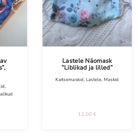
tav
Lastele Näomask
”,
“Liblikad ja lilled”
Kaitsemaskid
,
Lastele
,
Maskid
id
,
jalikud
12,00
€