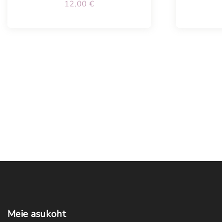
12,00
€
Meie
asukoht