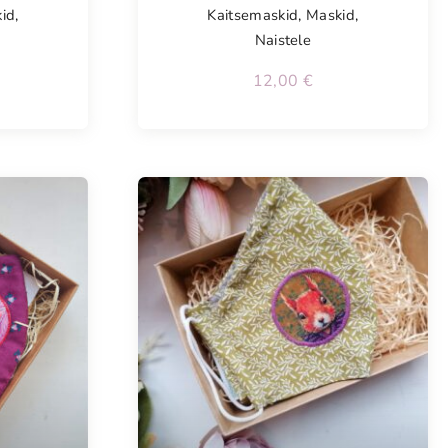
id
,
Kaitsemaskid
,
Maskid
,
Naistele
12,00
€