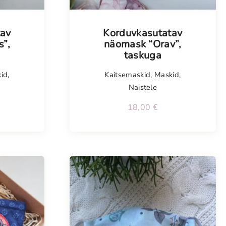
Tellimisel
tav
Korduvkasutatav
”,
näomask “Orav”,
taskuga
id
,
Kaitsemaskid
,
Maskid
,
Naistele
18,00
€