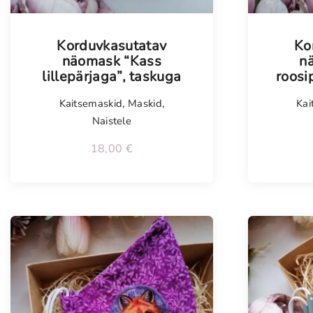
Tellimisel
Tellim
Korduvkasutatav
Ko
näomask “Kass
n
lillepärjaga”, taskuga
roosi
Kaitsemaskid
,
Maskid
,
Kai
Naistele
18,00
€