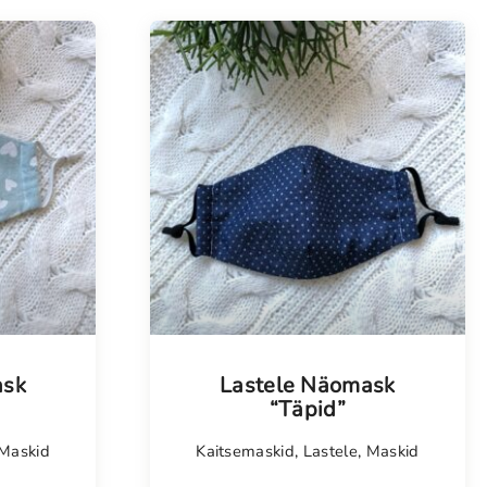
ask
Lastele Näomask
“Täpid”
Maskid
Kaitsemaskid
,
Lastele
,
Maskid