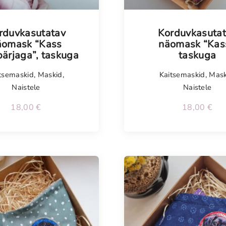
isel
Tellimisel
rduvkasutatav
Korduvkasuta
äomask “Kass
näomask “Kass
pärjaga”, taskuga
taskuga
tsemaskid
,
Maskid
,
Kaitsemaskid
,
Mask
Naistele
Naistele
18,00
€
18,00
€