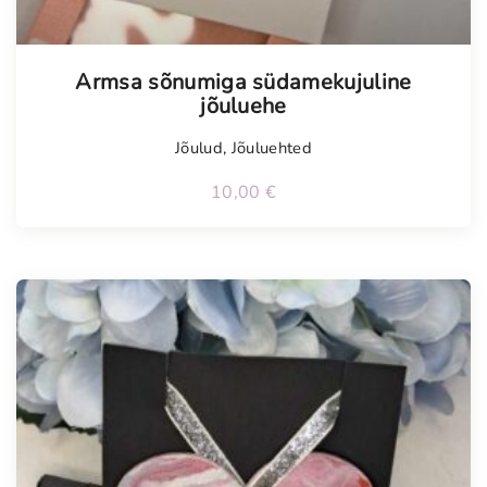
Armsa sõnumiga südamekujuline
jõuluehe
Jõulud
,
Jõuluehted
10,00
€