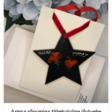
Armsa sõnumiga tähekujuline jõuluehe