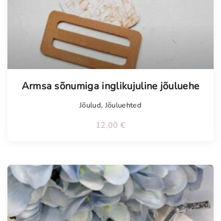
Armsa sõnumiga inglikujuline jõuluehe
Jõulud
,
Jõuluehted
12,00
€