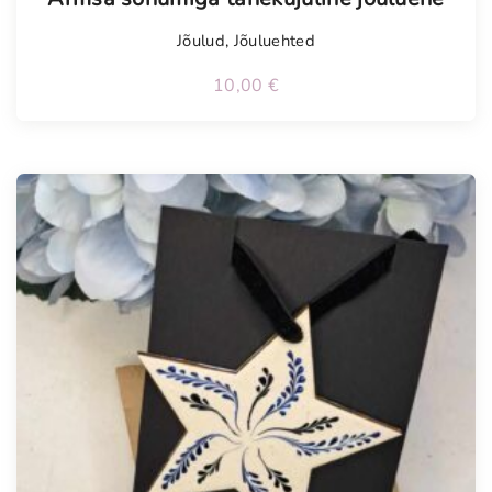
Jõulud
,
Jõuluehted
10,00
€