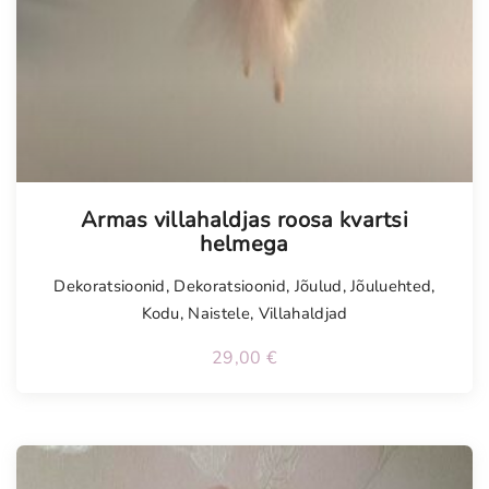
Tellimisel
Armas villahaldjas roosa kvartsi
helmega
Dekoratsioonid
,
Dekoratsioonid
,
Jõulud
,
Jõuluehted
,
Kodu
,
Naistele
,
Villahaldjad
29,00
€