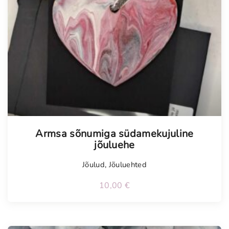
Armsa sõnumiga südamekujuline
jõuluehe
Jõulud
,
Jõuluehted
10,00
€