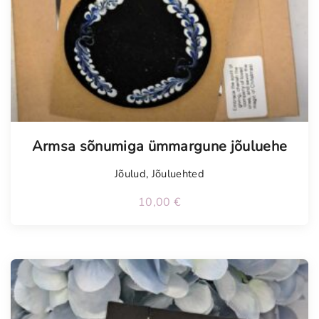
Armsa sõnumiga ümmargune jõuluehe
Jõulud
,
Jõuluehted
10,00
€