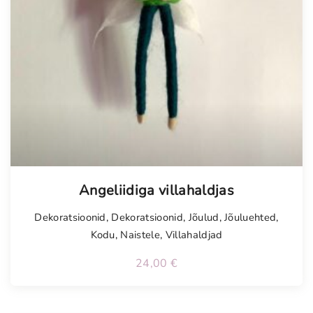
Angeliidiga villahaldjas
Dekoratsioonid
,
Dekoratsioonid
,
Jõulud
,
Jõuluehted
,
Kodu
,
Naistele
,
Villahaldjad
24,00
€