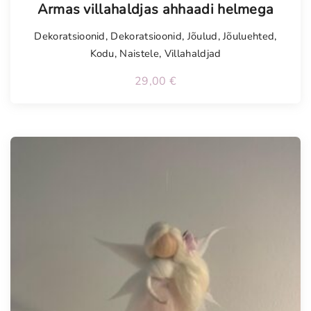
Armas villahaldjas ahhaadi helmega
Dekoratsioonid
,
Dekoratsioonid
,
Jõulud
,
Jõuluehted
,
Kodu
,
Naistele
,
Villahaldjad
29,00
€