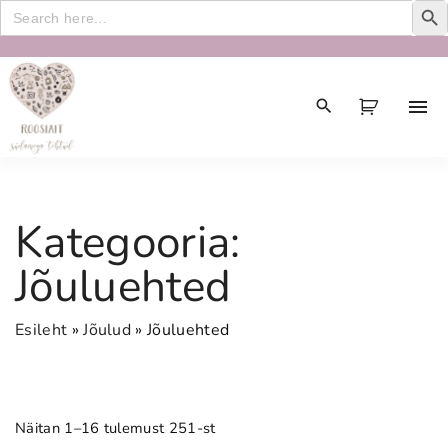
Search
for:
S
k
i
p
t
o
c
Kategooria:
o
n
Jõuluehted
t
e
Esileht
»
Jõulud
»
Jõuluehted
n
t
Näitan 1–16 tulemust 251-st