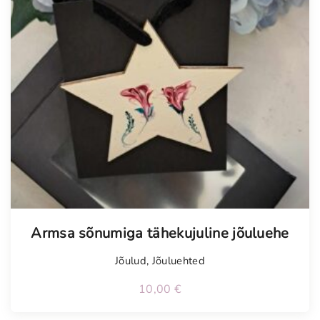
Armsa sõnumiga tähekujuline jõuluehe
Jõulud
,
Jõuluehted
10,00
€