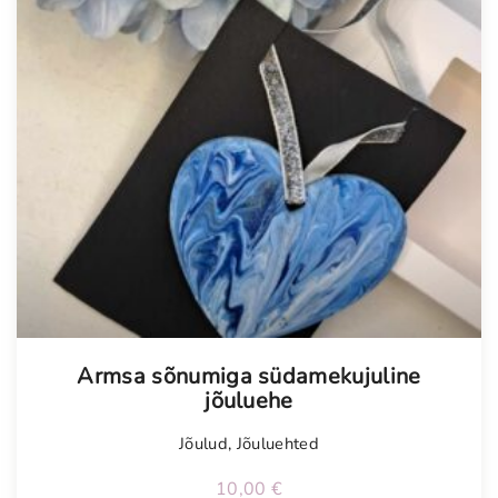
Armsa sõnumiga südamekujuline
jõuluehe
Jõulud
,
Jõuluehted
10,00
€