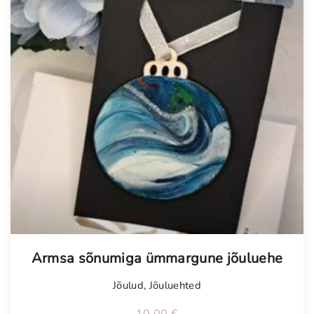
Armsa sõnumiga ümmargune jõuluehe
Jõulud
,
Jõuluehted
10,00
€