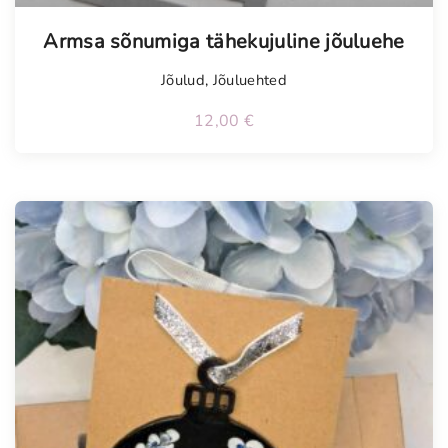
Armsa sõnumiga tähekujuline jõuluehe
Jõulud
,
Jõuluehted
12,00
€