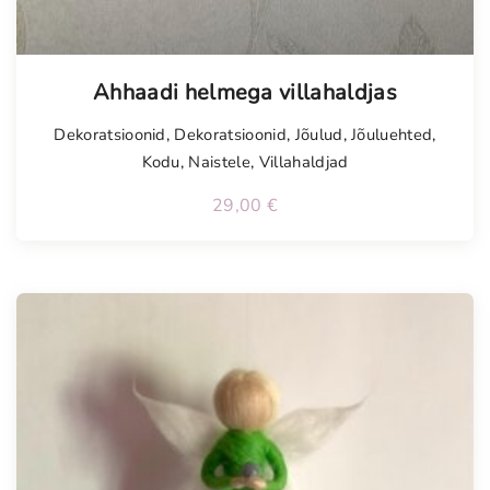
Ahhaadi helmega villahaldjas
Dekoratsioonid
,
Dekoratsioonid
,
Jõulud
,
Jõuluehted
,
Kodu
,
Naistele
,
Villahaldjad
29,00
€