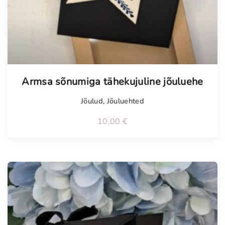
Armsa sõnumiga tähekujuline jõuluehe
Jõulud
,
Jõuluehted
10,00
€