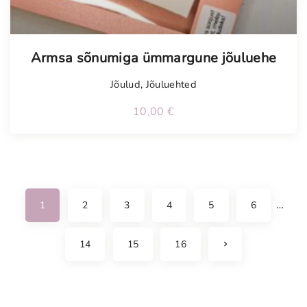
Armsa sõnumiga ümmargune jõuluehe
Jõulud
,
Jõuluehted
10,00
€
…
1
2
3
4
5
6
N
14
15
16
e
x
t
p
a
g