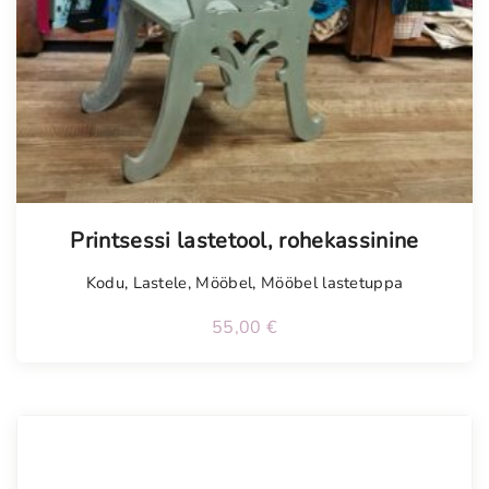
Tellimisel
Printsessi lastetool, rohekassinine
Kodu
,
Lastele
,
Mööbel
,
Mööbel lastetuppa
55,00
€