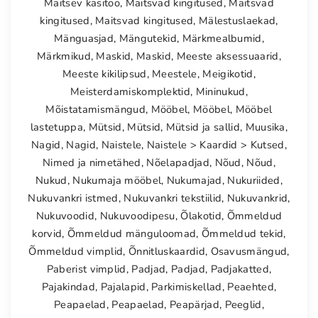
Maitsev käsitöö
,
Maitsvad kingitused
,
Maitsvad
kingitused
,
Maitsvad kingitused
,
Mälestuslaekad
,
Mänguasjad
,
Mängutekid
,
Märkmealbumid
,
Märkmikud
,
Maskid
,
Maskid
,
Meeste aksessuaarid
,
Meeste kikilipsud
,
Meestele
,
Meigikotid
,
Meisterdamiskomplektid
,
Mininukud
,
Mõistatamismängud
,
Mööbel
,
Mööbel
,
Mööbel
lastetuppa
,
Mütsid
,
Mütsid
,
Mütsid ja sallid
,
Muusika
,
Nagid
,
Nagid
,
Naistele
,
Naistele > Kaardid > Kutsed
,
Nimed ja nimetähed
,
Nõelapadjad
,
Nõud
,
Nõud
,
Nukud
,
Nukumaja mööbel
,
Nukumajad
,
Nukuriided
,
Nukuvankri istmed
,
Nukuvankri tekstiilid
,
Nukuvankrid
,
Nukuvoodid
,
Nukuvoodipesu
,
Õlakotid
,
Õmmeldud
korvid
,
Õmmeldud mänguloomad
,
Õmmeldud tekid
,
Õmmeldud vimplid
,
Õnnitluskaardid
,
Osavusmängud
,
Paberist vimplid
,
Padjad
,
Padjad
,
Padjakatted
,
Pajakindad
,
Pajalapid
,
Parkimiskellad
,
Peaehted
,
Peapaelad
,
Peapaelad
,
Peapärjad
,
Peeglid
,