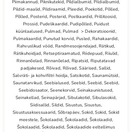
Piimakannud
,
Piknikutekid
,
Pildialbumid
,
Pildialbumid
,
Pildid-maalid
,
Pildiraamid
,
Pleedid
,
Poekotid
,
Põlled
,
Põlled
,
Posterid
,
Posterid
,
Postkaardid
,
Prillitoosid
,
Prossid
,
Pudelikaardid
,
Pudipõlled
,
Puidust
küünlaalused
,
Pulmad
,
Pulmad > Dekoratsioonid
,
Pulmakaardid
,
Punutud korvid
,
Pusled
,
Rahakaardid
,
Rahvuslikud vööd
,
Randmesoojendajad
,
Rätikud
,
Rätikuhoidjad
,
Retseptiraamatud
,
Riidepuud
,
Riiulid
,
Rinnanõelad
,
Rinnanõelad
,
Ripatsid
,
Riputatavad
padjakesed
,
Rõivad
,
Rõivad
,
Säärised
,
Sallid
,
Salvräti- ja kohvifiltri hoidja
,
Satsikotid
,
Saunamütsid
,
Saunatarvikud
,
Seebialused
,
Seebid
,
Seebid
,
Seebid
,
Seebidosaator
,
Seenekorvid
,
Seinakaunistused
,
Seinakellad
,
Seinapärjad
,
Sibulakotid
,
Sibulasokid
,
Siidisallid
,
Sildid
,
Sisustus
,
Sisustus
,
Sisustusaksessuaarid
,
Sõbrapäev
,
Sokid
,
Sokid
,
Sokid
meestele
,
Šokolaadid
,
Šokolaadid
,
Šokolaadid
,
Šokolaadid
,
Šokolaadid
,
Šokolaadide eeltellimus