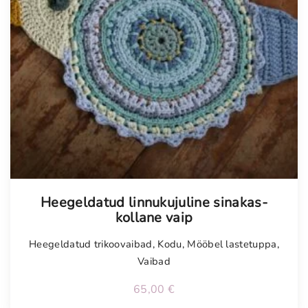
Heegeldatud linnukujuline sinakas-
kollane vaip
Heegeldatud trikoovaibad
,
Kodu
,
Mööbel lastetuppa
,
Vaibad
65,00
€