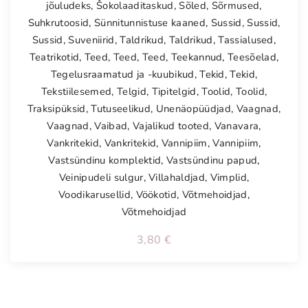
jõuludeks
,
Šokolaaditaskud
,
Sõled
,
Sõrmused
,
Suhkrutoosid
,
Sünnitunnistuse kaaned
,
Sussid
,
Sussid
,
Sussid
,
Suveniirid
,
Taldrikud
,
Taldrikud
,
Tassialused
,
Teatrikotid
,
Teed
,
Teed
,
Teed
,
Teekannud
,
Teesõelad
,
Tegelusraamatud ja -kuubikud
,
Tekid
,
Tekid
,
Tekstiilesemed
,
Telgid
,
Tipitelgid
,
Toolid
,
Toolid
,
Traksipüksid
,
Tutuseelikud
,
Unenäopüüdjad
,
Vaagnad
,
Vaagnad
,
Vaibad
,
Vajalikud tooted
,
Vanavara
,
Vankritekid
,
Vankritekid
,
Vannipiim
,
Vannipiim
,
Vastsündinu komplektid
,
Vastsündinu papud
,
Veinipudeli sulgur
,
Villahaldjad
,
Vimplid
,
Voodikarusellid
,
Vöökotid
,
Võtmehoidjad
,
Võtmehoidjad
3,80
€