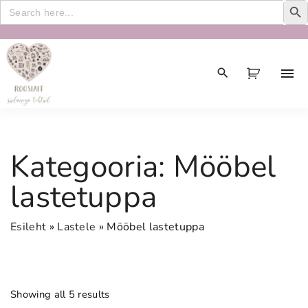
Search
for:
S
k
i
p
t
o
c
Kategooria:
Mööbel
o
n
lastetuppa
t
e
Esileht
»
Lastele
»
Mööbel lastetuppa
n
t
Showing all 5 results