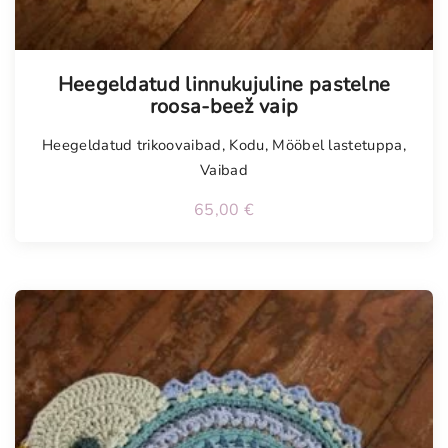
Tellimisel
Heegeldatud linnukujuline pastelne
roosa-beež vaip
Heegeldatud trikoovaibad
,
Kodu
,
Mööbel lastetuppa
,
Vaibad
65,00
€