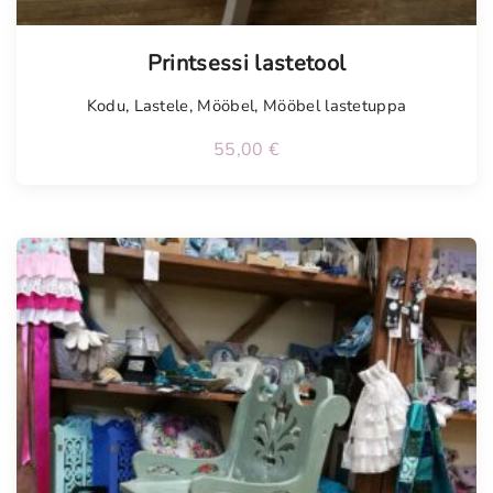
Tellimisel
Printsessi lastetool
Kodu
,
Lastele
,
Mööbel
,
Mööbel lastetuppa
55,00
€