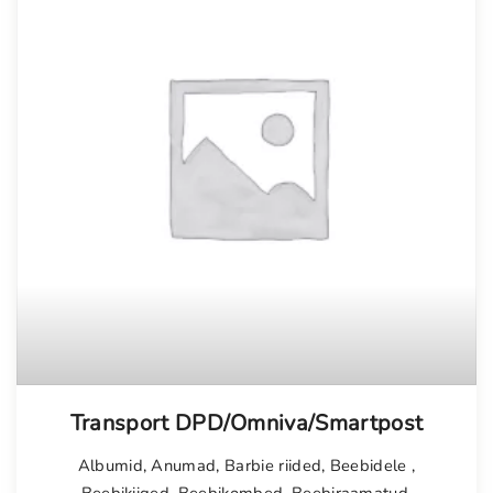
Transport DPD/Omniva/Smartpost
Albumid
,
Anumad
,
Barbie riided
,
Beebidele
,
Beebikiiged
,
Beebikombed
,
Beebiraamatud
,