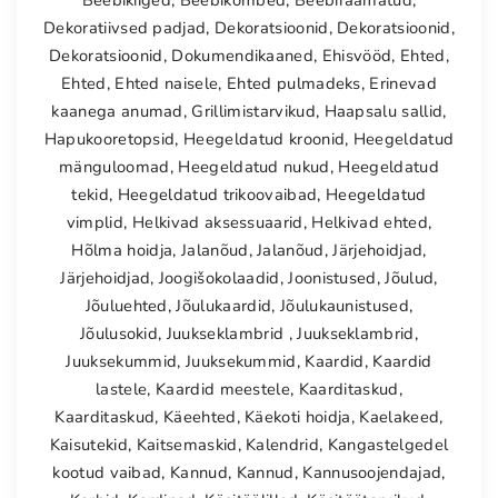
Dekoratiivsed padjad
,
Dekoratsioonid
,
Dekoratsioonid
,
Dekoratsioonid
,
Dokumendikaaned
,
Ehisvööd
,
Ehted
,
Ehted
,
Ehted naisele
,
Ehted pulmadeks
,
Erinevad
kaanega anumad
,
Grillimistarvikud
,
Haapsalu sallid
,
Hapukooretopsid
,
Heegeldatud kroonid
,
Heegeldatud
mänguloomad
,
Heegeldatud nukud
,
Heegeldatud
tekid
,
Heegeldatud trikoovaibad
,
Heegeldatud
vimplid
,
Helkivad aksessuaarid
,
Helkivad ehted
,
Hõlma hoidja
,
Jalanõud
,
Jalanõud
,
Järjehoidjad
,
Järjehoidjad
,
Joogišokolaadid
,
Joonistused
,
Jõulud
,
Jõuluehted
,
Jõulukaardid
,
Jõulukaunistused
,
Jõulusokid
,
Juukseklambrid
,
Juukseklambrid
,
Juuksekummid
,
Juuksekummid
,
Kaardid
,
Kaardid
lastele
,
Kaardid meestele
,
Kaarditaskud
,
Kaarditaskud
,
Käeehted
,
Käekoti hoidja
,
Kaelakeed
,
Kaisutekid
,
Kaitsemaskid
,
Kalendrid
,
Kangastelgedel
kootud vaibad
,
Kannud
,
Kannud
,
Kannusoojendajad
,