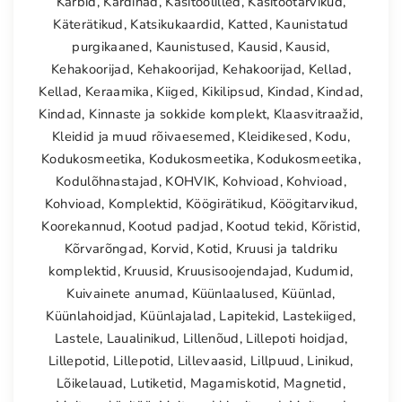
Karbid
,
Kardinad
,
Käsitöölilled
,
Käsitöötarvikud
,
Käterätikud
,
Katsikukaardid
,
Katted
,
Kaunistatud
purgikaaned
,
Kaunistused
,
Kausid
,
Kausid
,
Kehakoorijad
,
Kehakoorijad
,
Kehakoorijad
,
Kellad
,
Kellad
,
Keraamika
,
Kiiged
,
Kikilipsud
,
Kindad
,
Kindad
,
Kindad
,
Kinnaste ja sokkide komplekt
,
Klaasvitraažid
,
Kleidid ja muud rõivaesemed
,
Kleidikesed
,
Kodu
,
Kodukosmeetika
,
Kodukosmeetika
,
Kodukosmeetika
,
Kodulõhnastajad
,
KOHVIK
,
Kohvioad
,
Kohvioad
,
Kohvioad
,
Komplektid
,
Köögirätikud
,
Köögitarvikud
,
Koorekannud
,
Kootud padjad
,
Kootud tekid
,
Kõristid
,
Kõrvarõngad
,
Korvid
,
Kotid
,
Kruusi ja taldriku
komplektid
,
Kruusid
,
Kruusisoojendajad
,
Kudumid
,
Kuivainete anumad
,
Küünlaalused
,
Küünlad
,
Küünlahoidjad
,
Küünlajalad
,
Lapitekid
,
Lastekiiged
,
Lastele
,
Laualinikud
,
Lillenõud
,
Lillepoti hoidjad
,
Lillepotid
,
Lillepotid
,
Lillevaasid
,
Lillpuud
,
Linikud
,
Lõikelauad
,
Lutiketid
,
Magamiskotid
,
Magnetid
,