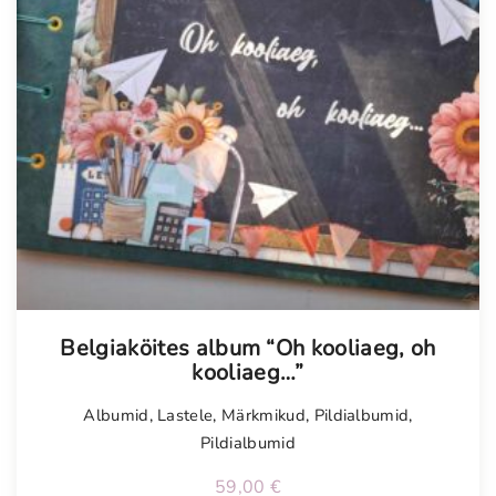
Belgiaköites album “Oh kooliaeg, oh
kooliaeg…”
Albumid
,
Lastele
,
Märkmikud
,
Pildialbumid
,
Pildialbumid
59,00
€