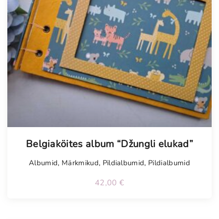
Tellimisel
Belgiaköites album “Džungli elukad”
Albumid
,
Märkmikud
,
Pildialbumid
,
Pildialbumid
42,00
€