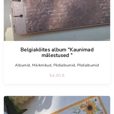
Tellimisel
Belgiaköites album “Kaunimad
mälestused “
Albumid
,
Märkmikud
,
Pildialbumid
,
Pildialbumid
54,00
€