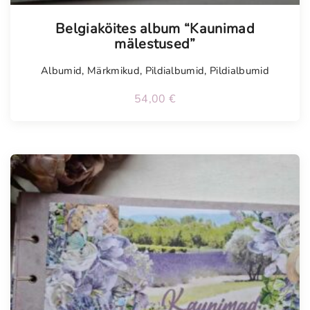
Belgiaköites album “Kaunimad
mälestused”
Albumid
,
Märkmikud
,
Pildialbumid
,
Pildialbumid
54,00
€