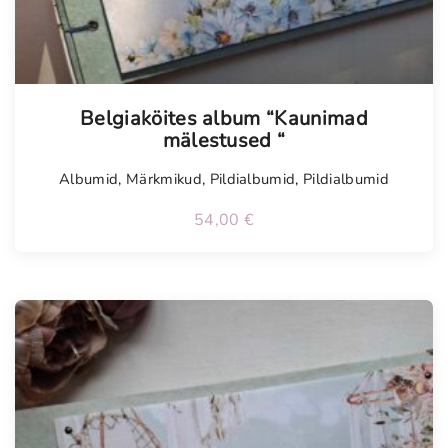
Tellimisel
Belgiaköites album “Kaunimad
mälestused “
Albumid
,
Märkmikud
,
Pildialbumid
,
Pildialbumid
54,00
€