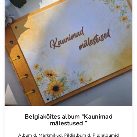
Tellimisel
Belgiaköites album “Kaunimad
mälestused “
Albumid
,
Märkmikud
,
Pildialbumid
,
Pildialbumid