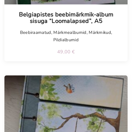
Tellimisel
Belgiapistes beebimärkmik-album
sisuga “Loomalapsed”, A5
Beebiraamatud
,
Märkmealbumid
,
Märkmikud
,
Pildialbumid
49,00
€