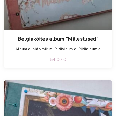
Belgiaköites album “Mälestused”
Albumid
,
Märkmikud
,
Pildialbumid
,
Pildialbumid
54,00
€