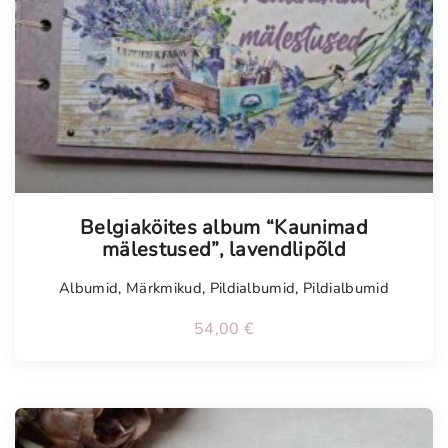
Tellimisel
Belgiaköites album “Kaunimad
mälestused”, lavendlipõld
Albumid
,
Märkmikud
,
Pildialbumid
,
Pildialbumid
54,00
€