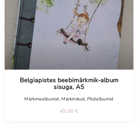
Belgiapistes beebimärkmik-album
sisuga, A5
Märkmealbumid
,
Märkmikud
,
Pildialbumid
45,00
€