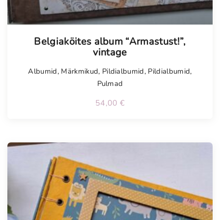
Tellimisel
Belgiaköites album “Armastust!”,
vintage
Albumid
,
Märkmikud
,
Pildialbumid
,
Pildialbumid
,
Pulmad
54,00
€