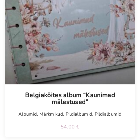
Tellimisel
Belgiaköites album “Kaunimad
mälestused”
Albumid
,
Märkmikud
,
Pildialbumid
,
Pildialbumid
54,00
€