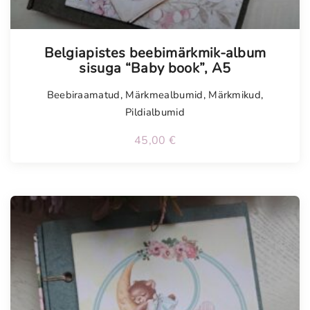
Belgiapistes beebimärkmik-album
sisuga “Baby book”, A5
Beebiraamatud
,
Märkmealbumid
,
Märkmikud
,
Pildialbumid
45,00
€