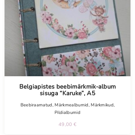
Tellimisel
Belgiapistes beebimärkmik-album
sisuga “Karuke”, A5
Beebiraamatud
,
Märkmealbumid
,
Märkmikud
,
Pildialbumid
49,00
€