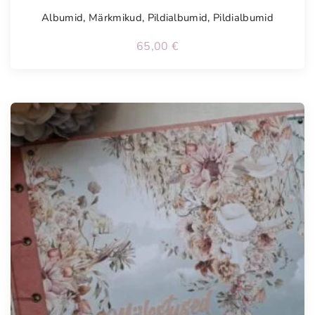
Albumid
,
Märkmikud
,
Pildialbumid
,
Pildialbumid
65,00
€