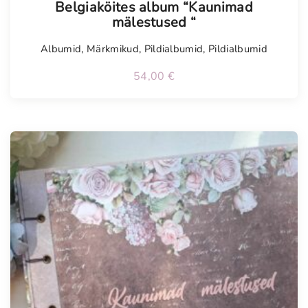
Belgiaköites album “Kaunimad
mälestused “
Albumid
,
Märkmikud
,
Pildialbumid
,
Pildialbumid
54,00
€