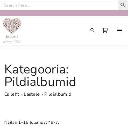
Search
for:
S
k
i
p
t
o
c
Kategooria:
o
n
Pildialbumid
t
e
Esileht
»
Lastele
»
Pildialbumid
n
t
Näitan 1–16 tulemust 49-st