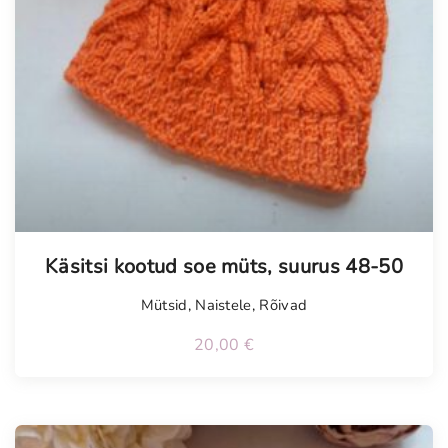
Käsitsi kootud soe müts, suurus 48-50
Mütsid
,
Naistele
,
Rõivad
20,00
€