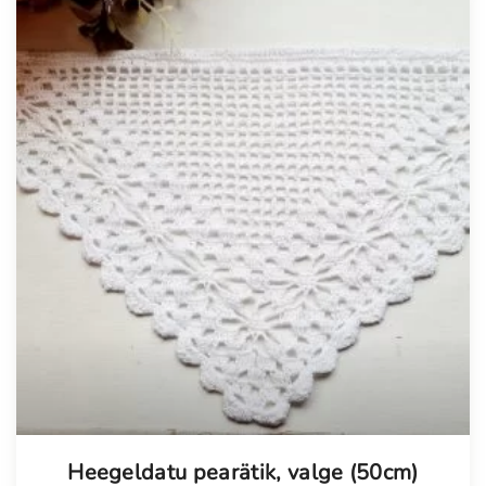
Heegeldatu pearätik, valge (50cm)