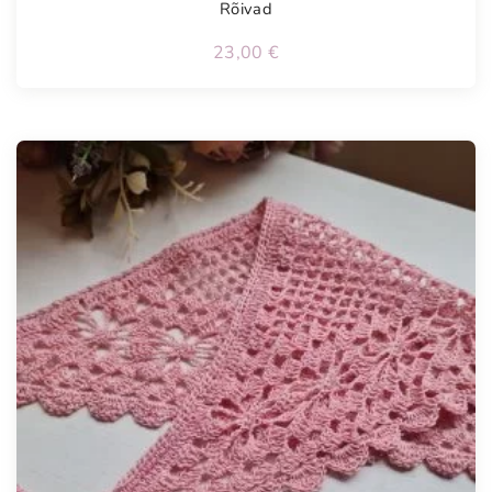
Rõivad
23,00
€