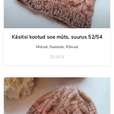
Käsitsi kootud soe müts, suurus 52/54
Mütsid
,
Naistele
,
Rõivad
20,00
€