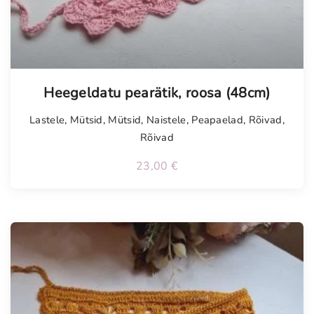
Heegeldatu pearätik, roosa (48cm)
Lastele
,
Mütsid
,
Mütsid
,
Naistele
,
Peapaelad
,
Rõivad
,
Rõivad
23,00
€