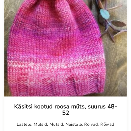
Käsitsi kootud roosa müts, suurus 48-
52
Lastele
,
Mütsid
,
Mütsid
,
Naistele
,
Rõivad
,
Rõivad