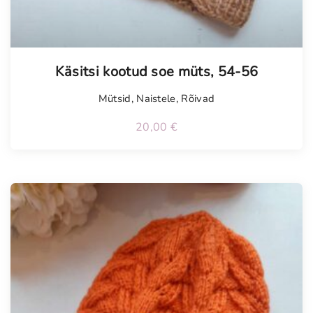
Käsitsi kootud soe müts, 54-56
Mütsid
,
Naistele
,
Rõivad
20,00
€