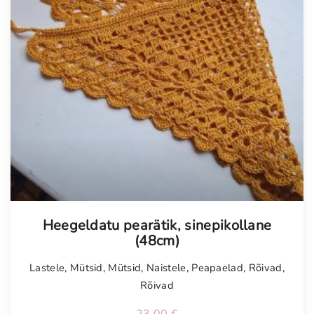
Heegeldatu pearätik, sinepikollane
(48cm)
Lastele
,
Mütsid
,
Mütsid
,
Naistele
,
Peapaelad
,
Rõivad
,
Rõivad
23,00
€