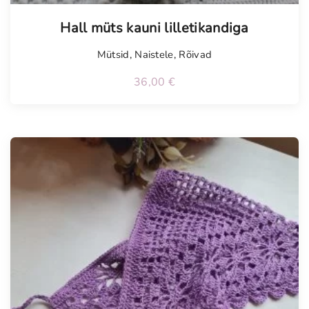
Tellimisel
Hall müts kauni lilletikandiga
Mütsid
,
Naistele
,
Rõivad
36,00
€