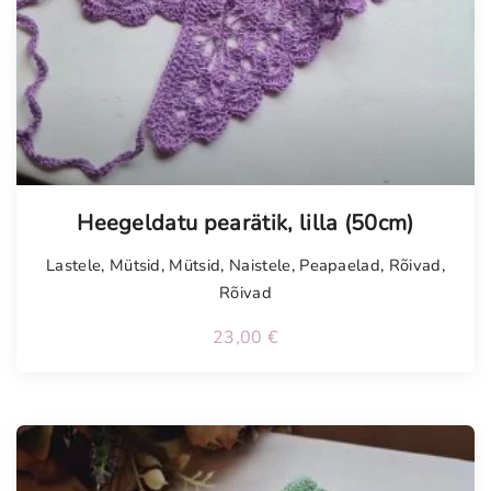
Heegeldatu pearätik, lilla (50cm)
Lastele
,
Mütsid
,
Mütsid
,
Naistele
,
Peapaelad
,
Rõivad
,
Rõivad
23,00
€