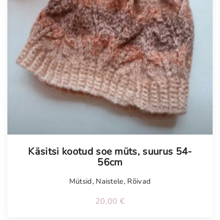
Käsitsi kootud soe müts, suurus 54-
56cm
Mütsid
,
Naistele
,
Rõivad
20,00
€