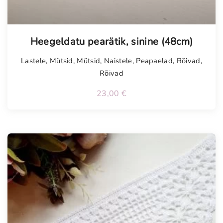
Heegeldatu pearätik, sinine (48cm)
Lastele
,
Mütsid
,
Mütsid
,
Naistele
,
Peapaelad
,
Rõivad
,
Rõivad
23,00
€