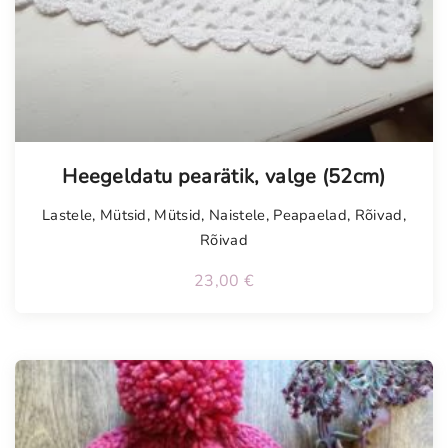
Heegeldatu pearätik, valge (52cm)
Lastele
,
Mütsid
,
Mütsid
,
Naistele
,
Peapaelad
,
Rõivad
,
Rõivad
23,00
€