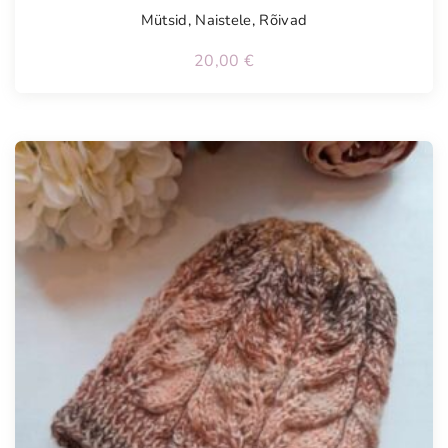
Mütsid
,
Naistele
,
Rõivad
20,00
€