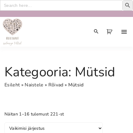
Search
for:
S
k
i
p
t
o
c
Kategooria:
Mütsid
o
n
Esileht
»
Naistele
»
Rõivad
»
Mütsid
t
e
n
t
Näitan 1–16 tulemust 221-st