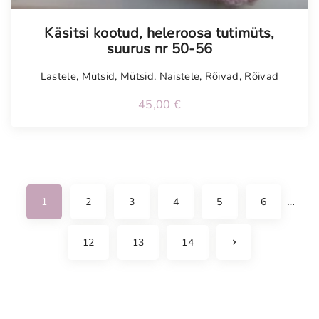
Käsitsi kootud, heleroosa tutimüts,
suurus nr 50-56
Lastele
,
Mütsid
,
Mütsid
,
Naistele
,
Rõivad
,
Rõivad
45,00
€
…
1
2
3
4
5
6
N
12
13
14
e
x
t
p
a
g
e