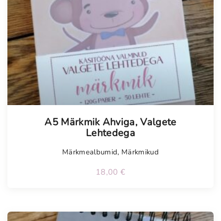
0
€
0
.
€
.
A5 Märkmik Ahviga, Valgete
Lehtedega
Märkmealbumid
,
Märkmikud
18,00
€