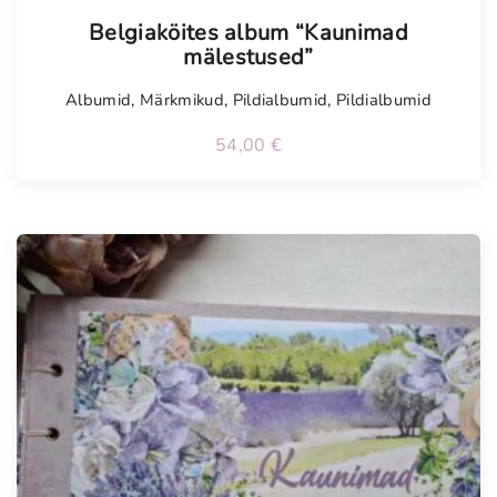
Belgiaköites album “Kaunimad
mälestused”
Albumid
,
Märkmikud
,
Pildialbumid
,
Pildialbumid
54,00
€