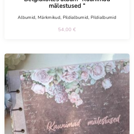
mälestused “
Albumid
,
Märkmikud
,
Pildialbumid
,
Pildialbumid
54,00
€