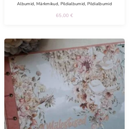
Albumid
,
Märkmikud
,
Pildialbumid
,
Pildialbumid
65,00
€