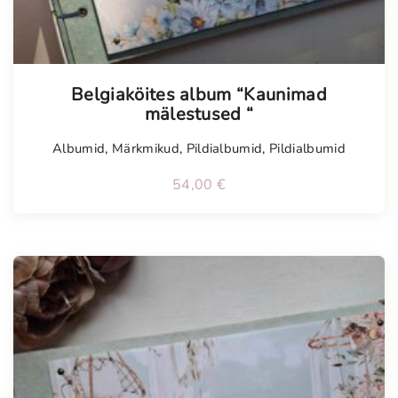
Tellimisel
Belgiaköites album “Kaunimad
mälestused “
Albumid
,
Märkmikud
,
Pildialbumid
,
Pildialbumid
54,00
€