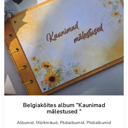
Tellimisel
Belgiaköites album “Kaunimad
mälestused “
Albumid
,
Märkmikud
,
Pildialbumid
,
Pildialbumid