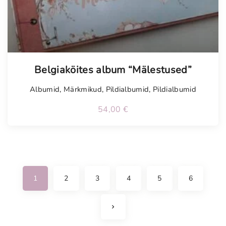
Belgiaköites album “Mälestused”
Albumid
,
Märkmikud
,
Pildialbumid
,
Pildialbumid
54,00
€
1
2
3
4
5
6
N
e
x