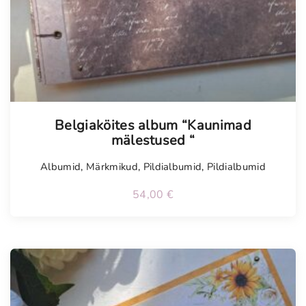
Tellimisel
Belgiaköites album “Kaunimad
mälestused “
Albumid
,
Märkmikud
,
Pildialbumid
,
Pildialbumid
54,00
€