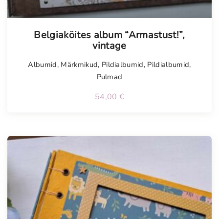
Tellimisel
Belgiaköites album “Armastust!”,
vintage
Albumid
,
Märkmikud
,
Pildialbumid
,
Pildialbumid
,
Pulmad
54,00
€