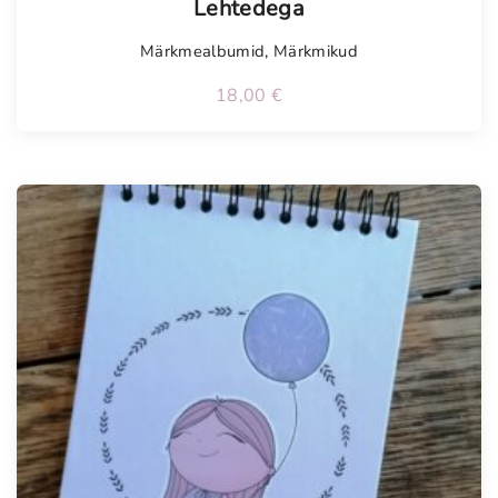
Lehtedega
Märkmealbumid
,
Märkmikud
18,00
€