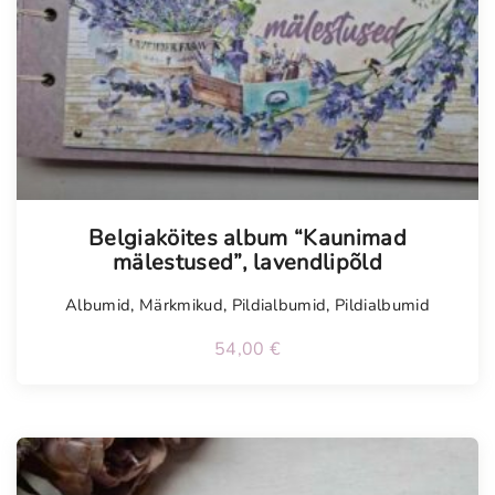
Tellimisel
Belgiaköites album “Kaunimad
mälestused”, lavendlipõld
Albumid
,
Märkmikud
,
Pildialbumid
,
Pildialbumid
54,00
€