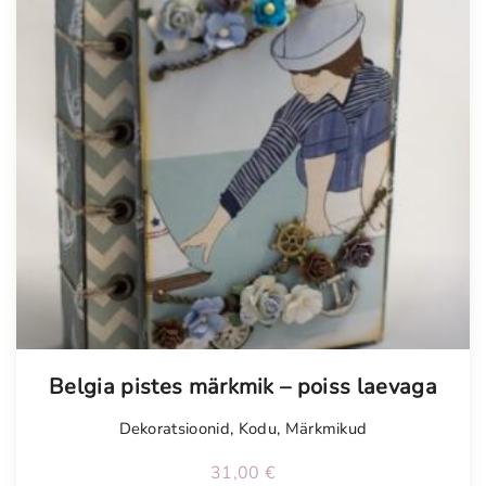
Belgia pistes märkmik – poiss laevaga
Dekoratsioonid
,
Kodu
,
Märkmikud
31,00
€