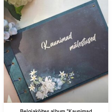
Tellimisel
Belgiaköites album “Kaunimad