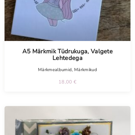
Tellimisel
A5 Märkmik Tüdrukuga, Valgete
Lehtedega
Märkmealbumid
,
Märkmikud
18,00
€