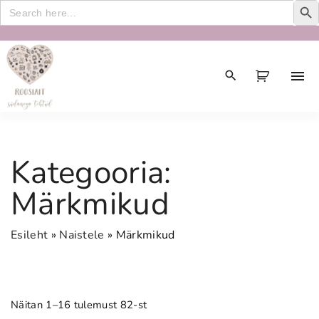
Search
for:
S
k
i
p
t
o
c
Kategooria:
o
n
Märkmikud
t
e
Esileht
»
Naistele
»
Märkmikud
n
t
Näitan 1–16 tulemust 82-st