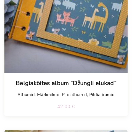
Tellimisel
Belgiaköites album “Džungli elukad”
Albumid
,
Märkmikud
,
Pildialbumid
,
Pildialbumid
42,00
€