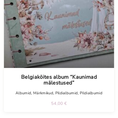
Tellimisel
Belgiaköites album “Kaunimad
mälestused”
Albumid
,
Märkmikud
,
Pildialbumid
,
Pildialbumid
54,00
€