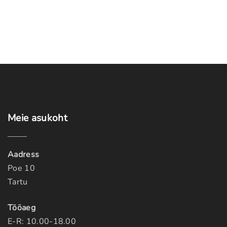
t
p
a
g
e
Meie
asukoht
Aadress
Poe 10
Tartu
Tööaeg
E-R: 10.00-18.00