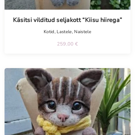
Käsitsi vilditud seljakott “Kiisu hiirega”
Kotid
,
Lastele
,
Naistele
259,00
€