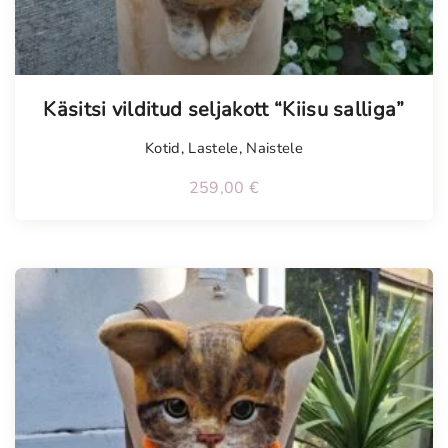
Käsitsi vilditud seljakott “Kiisu salliga”
Kotid
,
Lastele
,
Naistele
259,00
€