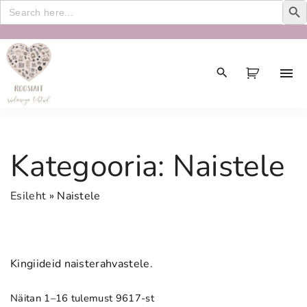
Search
for:
S
k
i
p
t
o
c
Kategooria:
Naistele
o
n
Esileht
»
Naistele
t
e
n
t
Kingiideid naisterahvastele.
Näitan 1–16 tulemust 9617-st