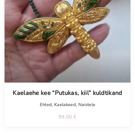
Kaelaehe kee “Putukas, kiil” kuldtikand
Ehted
,
Kaelakeed
,
Naistele
99,00
€