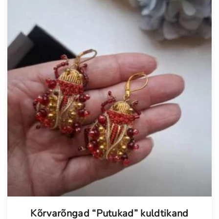
Kõrvarõngad “Putukad” kuldtikand