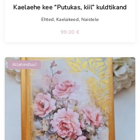
Kaelaehe kee “Putukas, kiil” kuldtikand
Ehted
,
Kaelakeed
,
Naistele
99,00
€
Allahindlus!