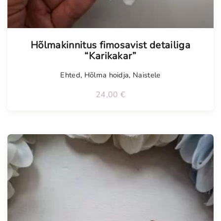
Hõlmakinnitus fimosavist detailiga
“Karikakar”
Ehted
,
Hõlma hoidja
,
Naistele
24,00
€