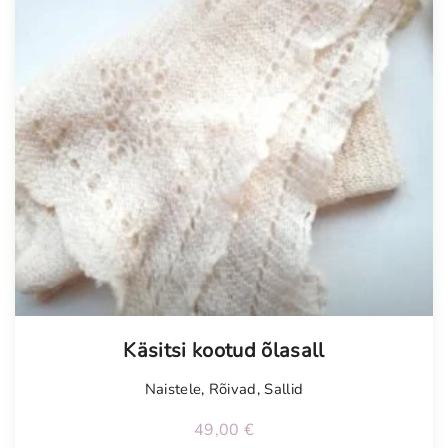
:
i
3
s
9
:
,
1
0
5
0
,
0
€
0
.
€
.
Käsitsi kootud õlasall
Naistele
,
Rõivad
,
Sallid
49,00
€