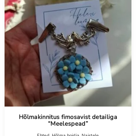
Hõlmakinnitus fimosavist detailiga
“Meelespead”
Ehted
,
Hõlma hoidja
,
Naistele