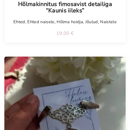
Hõlmakinnitus fimosavist detailiga
“Kaunis iileks”
Ehted
,
Ehted naisele
,
Hõlma hoidja
,
Jõulud
,
Naistele
19,00
€