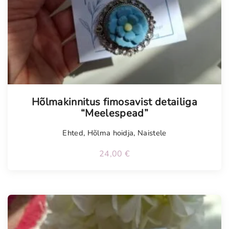
Hõlmakinnitus fimosavist detailiga
“Meelespead”
Ehted
,
Hõlma hoidja
,
Naistele
24,00
€