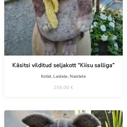
Käsitsi vilditud seljakott “Kiisu salliga”
Kotid
,
Lastele
,
Naistele
259,00
€