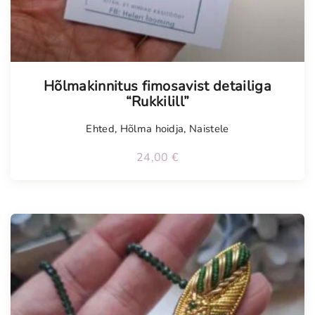
Hõlmakinnitus fimosavist detailiga
“Rukkilill”
Ehted
,
Hõlma hoidja
,
Naistele
24,00
€