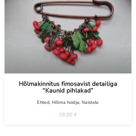
Tellimisel
Hõlmakinnitus fimosavist detailiga
“Kaunid pihlakad”
Ehted
,
Hõlma hoidja
,
Naistele
29,00
€