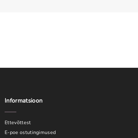
Meestele
Kodu
Vanavara
KOHVIK
Informatsioon
Ettevõttest
E-poe ostutingimused