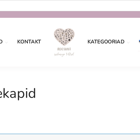
D
KONTAKT
KATEGOORIAD
oe
Määramata
tingimused
sport
Sõbrapäev
aatsus
ekapid
Jõulud
Lastele
Pulmad
Naistele