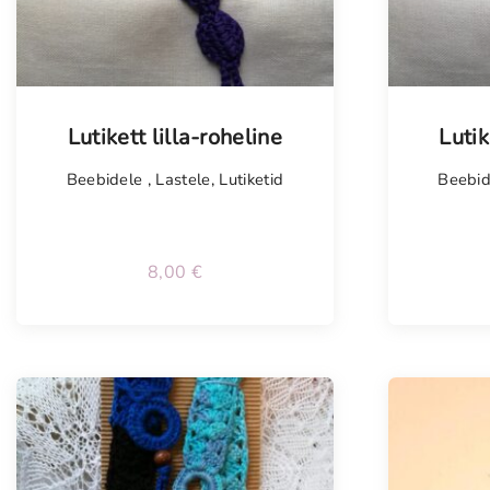
Lutikett lilla-roheline
Lutik
Beebidele
,
Lastele
,
Lutiketid
Beebi
8,00
€