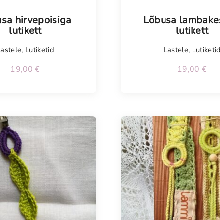
sa hirvepoisiga
Lõbusa lambake
lutikett
lutikett
Lastele
,
Lutiketid
Lastele
,
Lutiketi
19,00
€
19,00
€