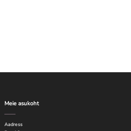
Meie
asukoht
Aadress