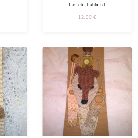
Lastele
,
Lutiketid
12,00
€