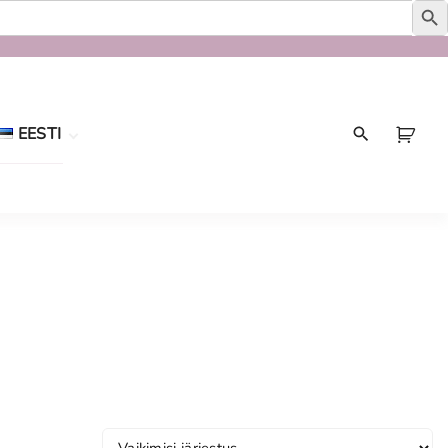
EESTI
Eesti
English