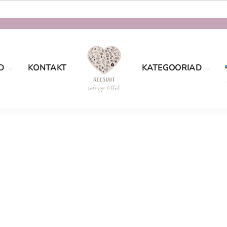
D
KONTAKT
KATEGOORIAD
oe
Määramata
tingimused
sport
Sõbrapäev
aatsus
Jõulud
Lastele
Pulmad
Naistele