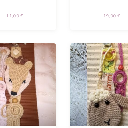
11,00
€
19,00
€