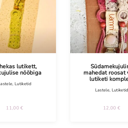
hekas lutikett,
Südamekujuli
ekujulise nööbiga
mahedat roosat 
lutiketi kompl
Lastele
,
Lutiketid
Lastele
,
Lutiketi
11,00
€
12,00
€