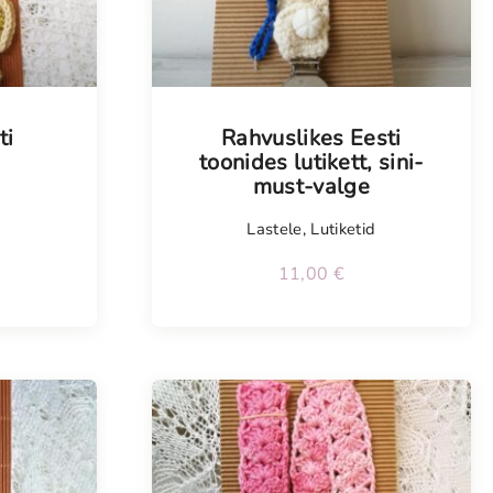
ti
Rahvuslikes Eesti
toonides lutikett, sini-
must-valge
d
Lastele
,
Lutiketid
11,00
€