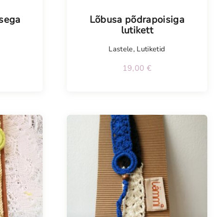
sega
Lõbusa põdrapoisiga
lutikett
d
Lastele
,
Lutiketid
19,00
€