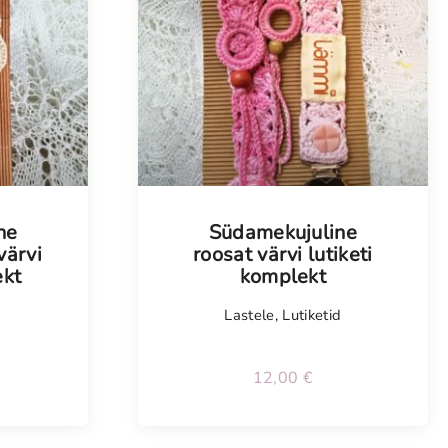
ne
Südamekujuline
värvi
roosat värvi lutiketi
ekt
komplekt
d
Lastele
,
Lutiketid
12,00
€