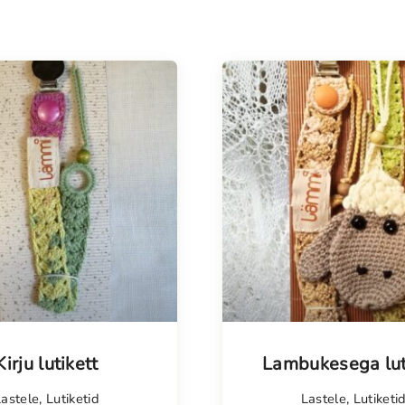
Meestele
Kodu
Vanavara
KOHVIK
Kirju lutikett
Lambukesega lut
Lastele
,
Lutiketid
Lastele
,
Lutiketi