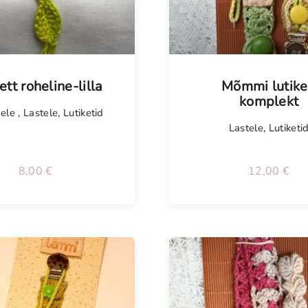
ett roheline-lilla
Mõmmi lutike
komplekt
dele
,
Lastele
,
Lutiketid
Lastele
,
Lutiketi
8,00
€
12,00
€