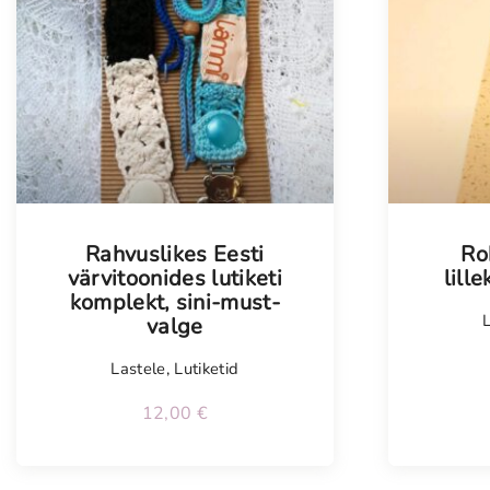
Rahvuslikes Eesti
Ro
värvitoonides lutiketi
lill
komplekt, sini-must-
valge
Lastele
,
Lutiketid
12,00
€