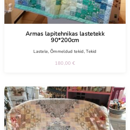
Tellimisel
Armas lapitehnikas lastetekk
90*200cm
Lastele
,
Õmmeldud tekid
,
Tekid
180,00
€