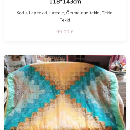
118*143cm
Kodu
,
Lapitekid
,
Lastele
,
Õmmeldud tekid
,
Tekid
,
Tekid
99,00
€