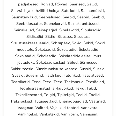
padjakesed
,
Rõivad
,
Rõivad
,
Säärised
,
Sallid
,
Salvräti- ja kohvifiltri hoidja
,
Satsikotid
,
Saunamütsid
,
Saunatarvikud
,
Seebialused
,
Seebid
,
Seebid
,
Seebid
,
Seebidosaator
,
Seenekorvid
,
Seinakaunistused
,
Seinakellad
,
Seinapärjad
,
Sibulakotid
,
Sibulasokid
,
Siidisallid
,
Sildid
,
Sisustus
,
Sisustus
,
Sisustusaksessuaarid
,
Sõbrapäev
,
Sokid
,
Sokid
,
Sokid
meestele
,
Šokolaadid
,
Šokolaadid
,
Šokolaadid
,
Šokolaadid
,
Šokolaadid
,
Šokolaadide eeltellimus
jõuludeks
,
Šokolaaditaskud
,
Sõled
,
Sõrmused
,
Suhkrutoosid
,
Sünnitunnistuse kaaned
,
Sussid
,
Sussid
,
Sussid
,
Suveniirid
,
Taldrikud
,
Taldrikud
,
Tassialused
,
Teatrikotid
,
Teed
,
Teed
,
Teed
,
Teekannud
,
Teesõelad
,
Tegelusraamatud ja -kuubikud
,
Tekid
,
Tekid
,
Tekstiilesemed
,
Telgid
,
Tipitelgid
,
Toolid
,
Toolid
,
Traksipüksid
,
Tutuseelikud
,
Unenäopüüdjad
,
Vaagnad
,
Vaagnad
,
Vaibad
,
Vajalikud tooted
,
Vanavara
,
Vankritekid
,
Vankritekid
,
Vannipiim
,
Vannipiim
,