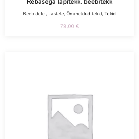
Rebasega lapitekk, beebitekk
Beebidele
,
Lastele
,
Õmmeldud tekid
,
Tekid
79,00
€