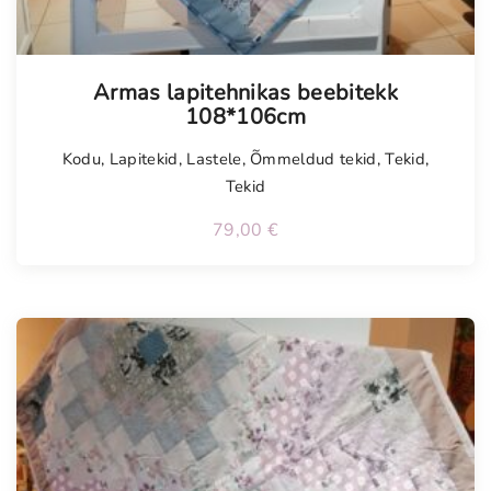
Armas lapitehnikas beebitekk
108*106cm
Kodu
,
Lapitekid
,
Lastele
,
Õmmeldud tekid
,
Tekid
,
Tekid
79,00
€