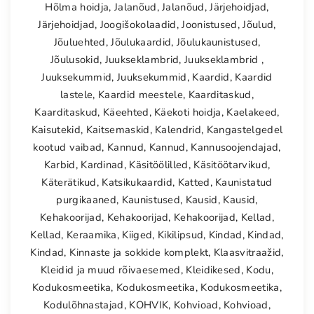
Hõlma hoidja
,
Jalanõud
,
Jalanõud
,
Järjehoidjad
,
Järjehoidjad
,
Joogišokolaadid
,
Joonistused
,
Jõulud
,
Jõuluehted
,
Jõulukaardid
,
Jõulukaunistused
,
Jõulusokid
,
Juukseklambrid
,
Juukseklambrid
,
Juuksekummid
,
Juuksekummid
,
Kaardid
,
Kaardid
lastele
,
Kaardid meestele
,
Kaarditaskud
,
Kaarditaskud
,
Käeehted
,
Käekoti hoidja
,
Kaelakeed
,
Kaisutekid
,
Kaitsemaskid
,
Kalendrid
,
Kangastelgedel
kootud vaibad
,
Kannud
,
Kannud
,
Kannusoojendajad
,
Karbid
,
Kardinad
,
Käsitöölilled
,
Käsitöötarvikud
,
Käterätikud
,
Katsikukaardid
,
Katted
,
Kaunistatud
purgikaaned
,
Kaunistused
,
Kausid
,
Kausid
,
Kehakoorijad
,
Kehakoorijad
,
Kehakoorijad
,
Kellad
,
Kellad
,
Keraamika
,
Kiiged
,
Kikilipsud
,
Kindad
,
Kindad
,
Kindad
,
Kinnaste ja sokkide komplekt
,
Klaasvitraažid
,
Kleidid ja muud rõivaesemed
,
Kleidikesed
,
Kodu
,
Kodukosmeetika
,
Kodukosmeetika
,
Kodukosmeetika
,
Kodulõhnastajad
,
KOHVIK
,
Kohvioad
,
Kohvioad
,