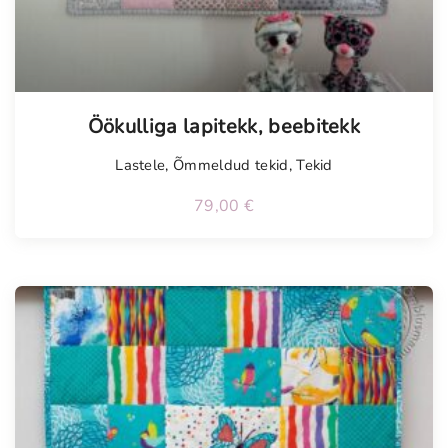
Tellimisel
Öökulliga lapitekk, beebitekk
Lastele
,
Õmmeldud tekid
,
Tekid
79,00
€