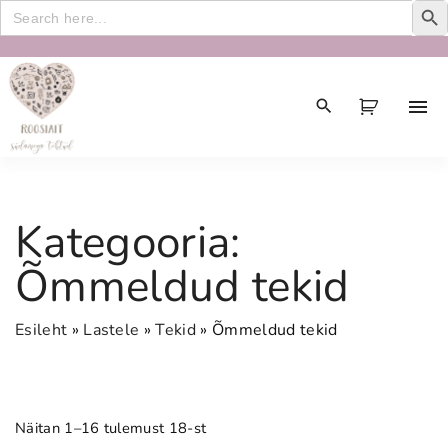
Search
for:
S
k
i
p
t
o
c
Kategooria:
o
n
Õmmeldud tekid
t
e
Esileht
»
Lastele
»
Tekid
»
Õmmeldud tekid
n
t
Näitan 1–16 tulemust 18-st