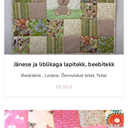
Tellimisel
Jänese ja liblikaga lapitekk, beebitekk
Beebidele
,
Lastele
,
Õmmeldud tekid
,
Tekid
79,00
€