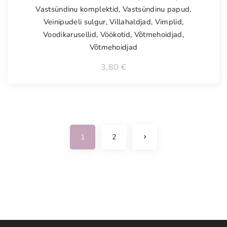
Vastsündinu komplektid
,
Vastsündinu papud
,
Veinipudeli sulgur
,
Villahaldjad
,
Vimplid
,
Voodikarusellid
,
Vöökotid
,
Võtmehoidjad
,
Võtmehoidjad
3,80
€
N
1
2
e
x
t
p
a
g
e