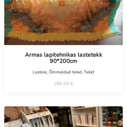
Tellimisel
Armas lapitehnikas lastetekk
90*200cm
Lastele
,
Õmmeldud tekid
,
Tekid
180,00
€