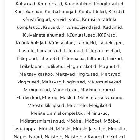
Kohvioad
,
Komplektid
,
Köögirätikud
,
Köögitarvikud
,
Koorekannud
,
Kootud padjad
,
Kootud tekid
,
Kõristid
,
Kõrvarõngad
,
Korvid
,
Kotid
,
Kruusi ja taldriku
komplektid
,
Kruusid
,
Kruusisoojendajad
,
Kudumid
,
Kuivainete anumad
,
Küünlaalused
,
Küünlad
,
Küünlahoidjad
,
Küünlajalad
,
Lapitekid
,
Lastekiiged
,
Lastele
,
Laualinikud
,
Lillenõud
,
Lillepoti hoidjad
,
Lillepotid
,
Lillepotid
,
Lillevaasid
,
Lillpuud
,
Linikud
,
Lõikelauad
,
Lutiketid
,
Magamiskotid
,
Magnetid
,
Maitsev käsitöö
,
Maitsvad kingitused
,
Maitsvad
kingitused
,
Maitsvad kingitused
,
Mälestuslaekad
,
Mänguasjad
,
Mängutekid
,
Märkmealbumid
,
Märkmikud
,
Maskid
,
Maskid
,
Meeste aksessuaarid
,
Meeste kikilipsud
,
Meestele
,
Meigikotid
,
Meisterdamiskomplektid
,
Mininukud
,
Mõistatamismängud
,
Mööbel
,
Mööbel
,
Mööbel
lastetuppa
,
Mütsid
,
Mütsid
,
Mütsid ja sallid
,
Muusika
,
Nagid
,
Nagid
,
Naistele
,
Naistele > Kaardid > Kutsed
,