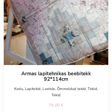
Armas lapitehnikas beebitekk
92*114cm
Kodu
,
Lapitekid
,
Lastele
,
Õmmeldud tekid
,
Tekid
,
Tekid
79,00
€