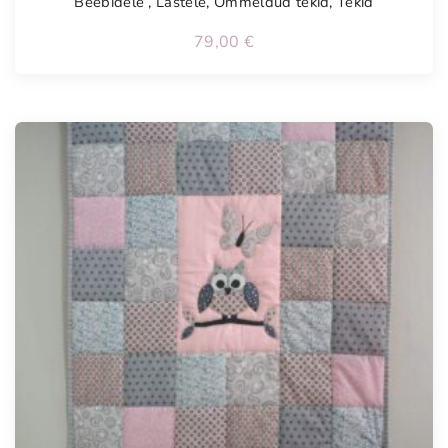
Beebidele
,
Lastele
,
Õmmeldud tekid
,
Tekid
79,00
€