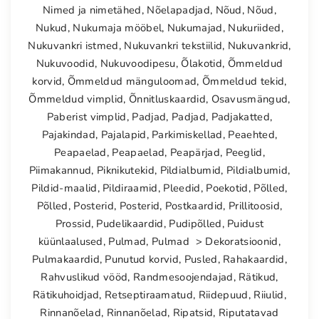
Nimed ja nimetähed
,
Nõelapadjad
,
Nõud
,
Nõud
,
Nukud
,
Nukumaja mööbel
,
Nukumajad
,
Nukuriided
,
Nukuvankri istmed
,
Nukuvankri tekstiilid
,
Nukuvankrid
,
Nukuvoodid
,
Nukuvoodipesu
,
Õlakotid
,
Õmmeldud
korvid
,
Õmmeldud mänguloomad
,
Õmmeldud tekid
,
Õmmeldud vimplid
,
Õnnitluskaardid
,
Osavusmängud
,
Paberist vimplid
,
Padjad
,
Padjad
,
Padjakatted
,
Pajakindad
,
Pajalapid
,
Parkimiskellad
,
Peaehted
,
Peapaelad
,
Peapaelad
,
Peapärjad
,
Peeglid
,
Piimakannud
,
Piknikutekid
,
Pildialbumid
,
Pildialbumid
,
Pildid-maalid
,
Pildiraamid
,
Pleedid
,
Poekotid
,
Põlled
,
Põlled
,
Posterid
,
Posterid
,
Postkaardid
,
Prillitoosid
,
Prossid
,
Pudelikaardid
,
Pudipõlled
,
Puidust
küünlaalused
,
Pulmad
,
Pulmad > Dekoratsioonid
,
Pulmakaardid
,
Punutud korvid
,
Pusled
,
Rahakaardid
,
Rahvuslikud vööd
,
Randmesoojendajad
,
Rätikud
,
Rätikuhoidjad
,
Retseptiraamatud
,
Riidepuud
,
Riiulid
,
Rinnanõelad
,
Rinnanõelad
,
Ripatsid
,
Riputatavad