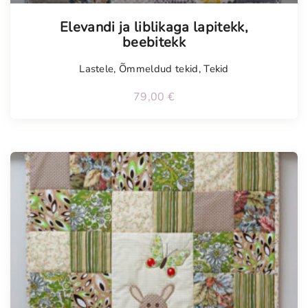
Tellimisel
Elevandi ja liblikaga lapitekk,
beebitekk
Lastele
,
Õmmeldud tekid
,
Tekid
79,00
€