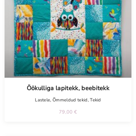
Tellimisel
Öökulliga lapitekk, beebitekk
Lastele
,
Õmmeldud tekid
,
Tekid
79,00
€