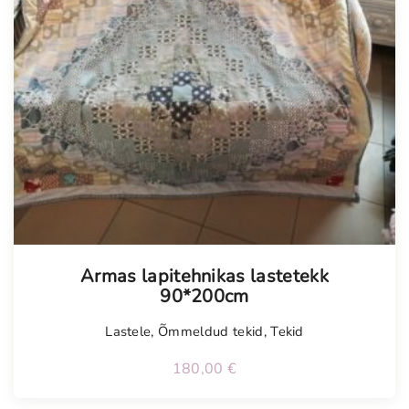
Tellimisel
Armas lapitehnikas lastetekk
90*200cm
Lastele
,
Õmmeldud tekid
,
Tekid
180,00
€