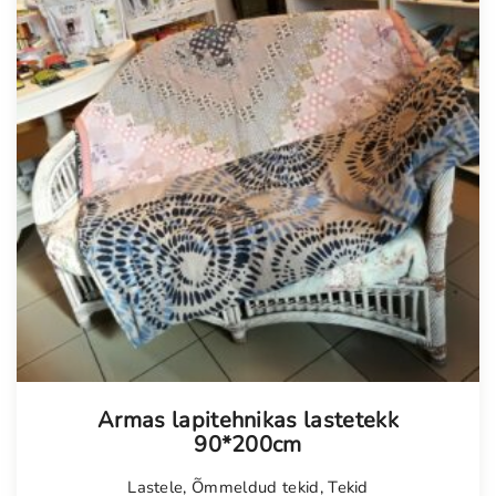
Tellimisel
Armas lapitehnikas lastetekk
90*200cm
Lastele
,
Õmmeldud tekid
,
Tekid