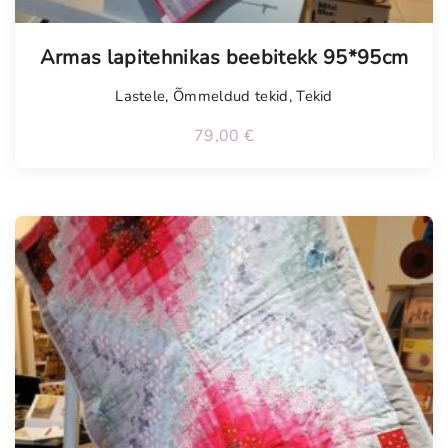
Tellimisel
Armas lapitehnikas beebitekk 95*95cm
Lastele
,
Õmmeldud tekid
,
Tekid
79,00
€