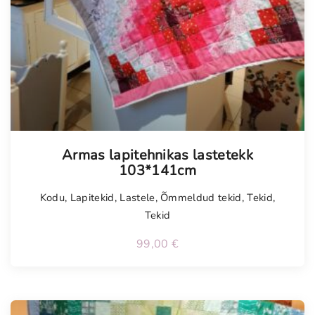
Armas lapitehnikas lastetekk
103*141cm
Kodu
,
Lapitekid
,
Lastele
,
Õmmeldud tekid
,
Tekid
,
Tekid
99,00
€