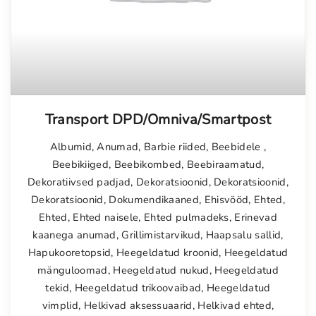
Transport DPD/Omniva/Smartpost
Albumid
,
Anumad
,
Barbie riided
,
Beebidele
,
Beebikiiged
,
Beebikombed
,
Beebiraamatud
,
Dekoratiivsed padjad
,
Dekoratsioonid
,
Dekoratsioonid
,
Dekoratsioonid
,
Dokumendikaaned
,
Ehisvööd
,
Ehted
,
Ehted
,
Ehted naisele
,
Ehted pulmadeks
,
Erinevad
kaanega anumad
,
Grillimistarvikud
,
Haapsalu sallid
,
Hapukooretopsid
,
Heegeldatud kroonid
,
Heegeldatud
mänguloomad
,
Heegeldatud nukud
,
Heegeldatud
tekid
,
Heegeldatud trikoovaibad
,
Heegeldatud
vimplid
,
Helkivad aksessuaarid
,
Helkivad ehted
,