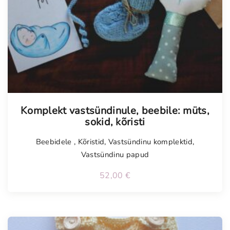
Komplekt vastsündinule, beebile: müts,
sokid, kõristi
Beebidele
,
Kõristid
,
Vastsündinu komplektid
,
Vastsündinu papud
52,00
€