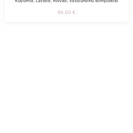
Kudumid
,
Lastele
,
Rõivad
,
Vastsündinu komplektid
86,00
€