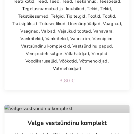
Teatrikotid
,
Teed
,
Teed
,
Teed
,
Teekannud
,
Teesõelad
,
Tegelusraamatud ja -kuubikud
,
Tekid
,
Tekid
,
Tekstiilesemed
,
Telgid
,
Tipitelgid
,
Toolid
,
Toolid
,
Traksipüksid
,
Tutuseelikud
,
Unenäopüüdjad
,
Vaagnad
,
Vaagnad
,
Vaibad
,
Vajalikud tooted
,
Vanavara
,
Vankritekid
,
Vankritekid
,
Vannipiim
,
Vannipiim
,
Vastsündinu komplektid
,
Vastsündinu papud
,
Veinipudeli sulgur
,
Villahaldjad
,
Vimplid
,
Voodikarusellid
,
Vöökotid
,
Võtmehoidjad
,
Võtmehoidjad
3,80
€
Tellimisel
Valge vastsündinu komplekt