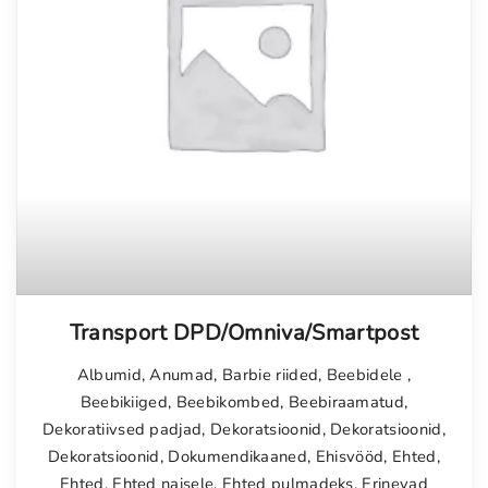
Transport DPD/Omniva/Smartpost
Albumid
,
Anumad
,
Barbie riided
,
Beebidele
,
Beebikiiged
,
Beebikombed
,
Beebiraamatud
,
Dekoratiivsed padjad
,
Dekoratsioonid
,
Dekoratsioonid
,
Dekoratsioonid
,
Dokumendikaaned
,
Ehisvööd
,
Ehted
,
Ehted
,
Ehted naisele
,
Ehted pulmadeks
,
Erinevad