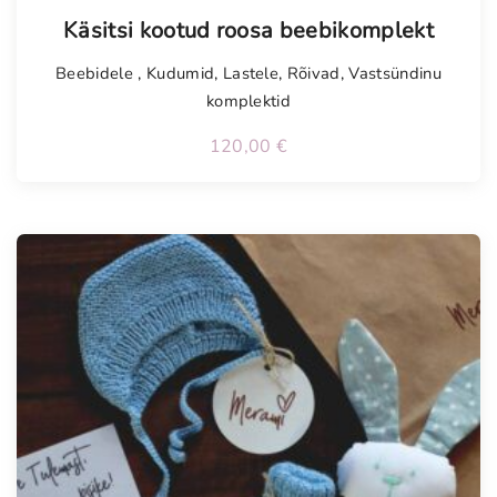
Käsitsi kootud roosa beebikomplekt
Beebidele
,
Kudumid
,
Lastele
,
Rõivad
,
Vastsündinu
komplektid
120,00
€