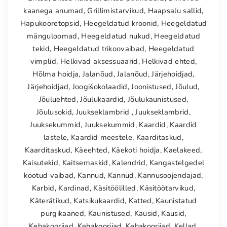
kaanega anumad
,
Grillimistarvikud
,
Haapsalu sallid
,
Hapukooretopsid
,
Heegeldatud kroonid
,
Heegeldatud
mänguloomad
,
Heegeldatud nukud
,
Heegeldatud
tekid
,
Heegeldatud trikoovaibad
,
Heegeldatud
vimplid
,
Helkivad aksessuaarid
,
Helkivad ehted
,
Hõlma hoidja
,
Jalanõud
,
Jalanõud
,
Järjehoidjad
,
Järjehoidjad
,
Joogišokolaadid
,
Joonistused
,
Jõulud
,
Jõuluehted
,
Jõulukaardid
,
Jõulukaunistused
,
Jõulusokid
,
Juukseklambrid
,
Juukseklambrid
,
Juuksekummid
,
Juuksekummid
,
Kaardid
,
Kaardid
lastele
,
Kaardid meestele
,
Kaarditaskud
,
Kaarditaskud
,
Käeehted
,
Käekoti hoidja
,
Kaelakeed
,
Kaisutekid
,
Kaitsemaskid
,
Kalendrid
,
Kangastelgedel
kootud vaibad
,
Kannud
,
Kannud
,
Kannusoojendajad
,
Karbid
,
Kardinad
,
Käsitöölilled
,
Käsitöötarvikud
,
Käterätikud
,
Katsikukaardid
,
Katted
,
Kaunistatud
purgikaaned
,
Kaunistused
,
Kausid
,
Kausid
,
Kehakoorijad
,
Kehakoorijad
,
Kehakoorijad
,
Kellad
,