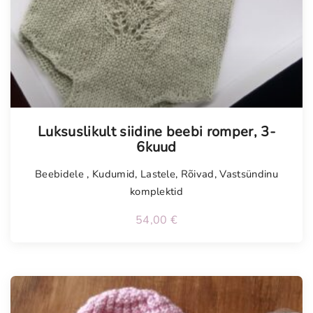
Tellimisel
Luksuslikult siidine beebi romper, 3-
6kuud
Beebidele
,
Kudumid
,
Lastele
,
Rõivad
,
Vastsündinu
komplektid
54,00
€