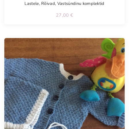
Lastele
,
Rõivad
,
Vastsündinu komplektid
27,00
€