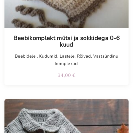
Tellimisel
Beebikomplekt mütsi ja sokkidega 0-6
kuud
Beebidele
,
Kudumid
,
Lastele
,
Rõivad
,
Vastsündinu
komplektid
34,00
€