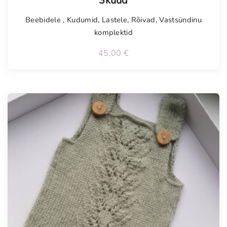
3kuud
Beebidele
,
Kudumid
,
Lastele
,
Rõivad
,
Vastsündinu
komplektid
45,00
€