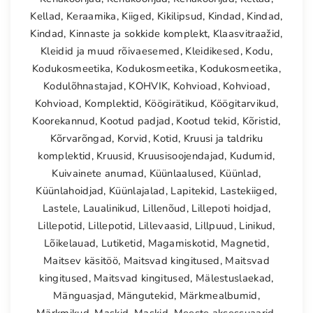
Kellad
,
Keraamika
,
Kiiged
,
Kikilipsud
,
Kindad
,
Kindad
,
Kindad
,
Kinnaste ja sokkide komplekt
,
Klaasvitraažid
,
Kleidid ja muud rõivaesemed
,
Kleidikesed
,
Kodu
,
Kodukosmeetika
,
Kodukosmeetika
,
Kodukosmeetika
,
Kodulõhnastajad
,
KOHVIK
,
Kohvioad
,
Kohvioad
,
Kohvioad
,
Komplektid
,
Köögirätikud
,
Köögitarvikud
,
Koorekannud
,
Kootud padjad
,
Kootud tekid
,
Kõristid
,
Kõrvarõngad
,
Korvid
,
Kotid
,
Kruusi ja taldriku
komplektid
,
Kruusid
,
Kruusisoojendajad
,
Kudumid
,
Kuivainete anumad
,
Küünlaalused
,
Küünlad
,
Küünlahoidjad
,
Küünlajalad
,
Lapitekid
,
Lastekiiged
,
Lastele
,
Laualinikud
,
Lillenõud
,
Lillepoti hoidjad
,
Lillepotid
,
Lillepotid
,
Lillevaasid
,
Lillpuud
,
Linikud
,
Lõikelauad
,
Lutiketid
,
Magamiskotid
,
Magnetid
,
Maitsev käsitöö
,
Maitsvad kingitused
,
Maitsvad
kingitused
,
Maitsvad kingitused
,
Mälestuslaekad
,
Mänguasjad
,
Mängutekid
,
Märkmealbumid
,