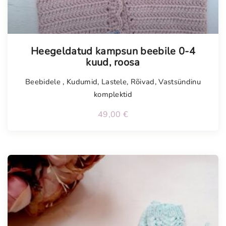
Tellimisel
Heegeldatud kampsun beebile 0-4
kuud, roosa
Beebidele
,
Kudumid
,
Lastele
,
Rõivad
,
Vastsündinu
komplektid
49,00
€