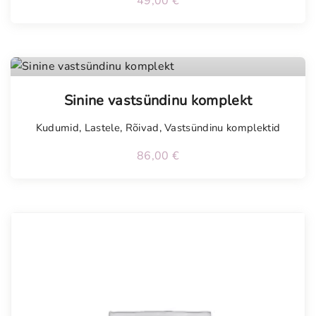
49,00
€
Tellimisel
Sinine vastsündinu komplekt
Kudumid
,
Lastele
,
Rõivad
,
Vastsündinu komplektid
86,00
€