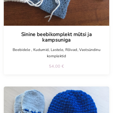
Sinine beebikomplekt mütsi ja
kampsuniga
Beebidele
,
Kudumid
,
Lastele
,
Rõivad
,
Vastsündinu
komplektid
54,00
€