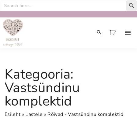
Search
for:
S
k
i
p
t
o
c
Kategooria:
o
n
Vastsündinu
t
komplektid
e
n
t
Esileht
»
Lastele
»
Rõivad
»
Vastsündinu komplektid