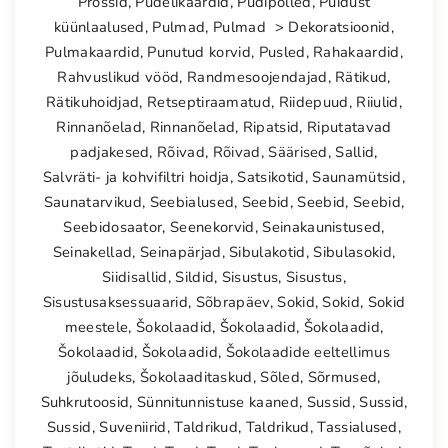
Prossid
,
Pudelikaardid
,
Pudipõlled
,
Puidust
küünlaalused
,
Pulmad
,
Pulmad > Dekoratsioonid
,
Pulmakaardid
,
Punutud korvid
,
Pusled
,
Rahakaardid
,
Rahvuslikud vööd
,
Randmesoojendajad
,
Rätikud
,
Rätikuhoidjad
,
Retseptiraamatud
,
Riidepuud
,
Riiulid
,
Rinnanõelad
,
Rinnanõelad
,
Ripatsid
,
Riputatavad
padjakesed
,
Rõivad
,
Rõivad
,
Säärised
,
Sallid
,
Salvräti- ja kohvifiltri hoidja
,
Satsikotid
,
Saunamütsid
,
Saunatarvikud
,
Seebialused
,
Seebid
,
Seebid
,
Seebid
,
Seebidosaator
,
Seenekorvid
,
Seinakaunistused
,
Seinakellad
,
Seinapärjad
,
Sibulakotid
,
Sibulasokid
,
Siidisallid
,
Sildid
,
Sisustus
,
Sisustus
,
Sisustusaksessuaarid
,
Sõbrapäev
,
Sokid
,
Sokid
,
Sokid
meestele
,
Šokolaadid
,
Šokolaadid
,
Šokolaadid
,
Šokolaadid
,
Šokolaadid
,
Šokolaadide eeltellimus
jõuludeks
,
Šokolaaditaskud
,
Sõled
,
Sõrmused
,
Suhkrutoosid
,
Sünnitunnistuse kaaned
,
Sussid
,
Sussid
,
Sussid
,
Suveniirid
,
Taldrikud
,
Taldrikud
,
Tassialused
,