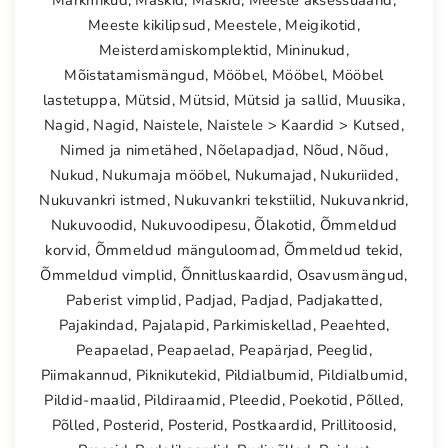
Märkmikud
,
Maskid
,
Maskid
,
Meeste aksessuaarid
,
Meeste kikilipsud
,
Meestele
,
Meigikotid
,
Meisterdamiskomplektid
,
Mininukud
,
Mõistatamismängud
,
Mööbel
,
Mööbel
,
Mööbel
lastetuppa
,
Mütsid
,
Mütsid
,
Mütsid ja sallid
,
Muusika
,
Nagid
,
Nagid
,
Naistele
,
Naistele > Kaardid > Kutsed
,
Nimed ja nimetähed
,
Nõelapadjad
,
Nõud
,
Nõud
,
Nukud
,
Nukumaja mööbel
,
Nukumajad
,
Nukuriided
,
Nukuvankri istmed
,
Nukuvankri tekstiilid
,
Nukuvankrid
,
Nukuvoodid
,
Nukuvoodipesu
,
Õlakotid
,
Õmmeldud
korvid
,
Õmmeldud mänguloomad
,
Õmmeldud tekid
,
Õmmeldud vimplid
,
Õnnitluskaardid
,
Osavusmängud
,
Paberist vimplid
,
Padjad
,
Padjad
,
Padjakatted
,
Pajakindad
,
Pajalapid
,
Parkimiskellad
,
Peaehted
,
Peapaelad
,
Peapaelad
,
Peapärjad
,
Peeglid
,
Piimakannud
,
Piknikutekid
,
Pildialbumid
,
Pildialbumid
,
Pildid-maalid
,
Pildiraamid
,
Pleedid
,
Poekotid
,
Põlled
,
Põlled
,
Posterid
,
Posterid
,
Postkaardid
,
Prillitoosid
,