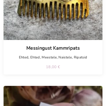
Messingust Kammripats
Ehted
,
Ehted
,
Meestele
,
Naistele
,
Ripatsid
18,00
€