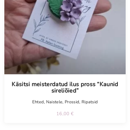
Käsitsi meisterdatud ilus pross “Kaunid
sireliõied”
Ehted
,
Naistele
,
Prossid
,
Ripatsid
16,00
€