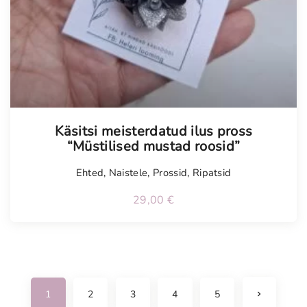
Käsitsi meisterdatud ilus pross
“Müstilised mustad roosid”
Ehted
,
Naistele
,
Prossid
,
Ripatsid
29,00
€
N
1
2
3
4
5
e