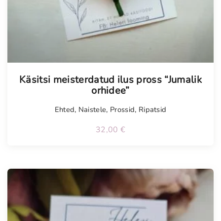
Käsitsi meisterdatud ilus pross “Jumalik
orhidee”
Ehted
,
Naistele
,
Prossid
,
Ripatsid
32,00
€