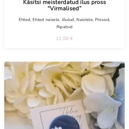
Käsitsi meisterdatud ilus pross
“Virmalised”
Ehted
,
Ehted naisele
,
Jõulud
,
Naistele
,
Prossid
,
Ripatsid
12,00
€