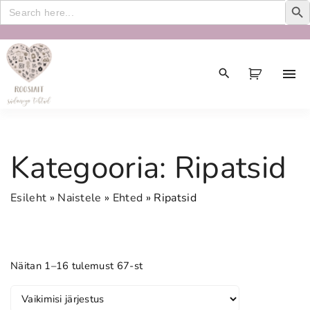
Search
for:
S
k
i
p
t
o
c
Kategooria:
Ripatsid
o
n
Esileht
»
Naistele
»
Ehted
»
Ripatsid
t
e
n
t
Näitan 1–16 tulemust 67-st