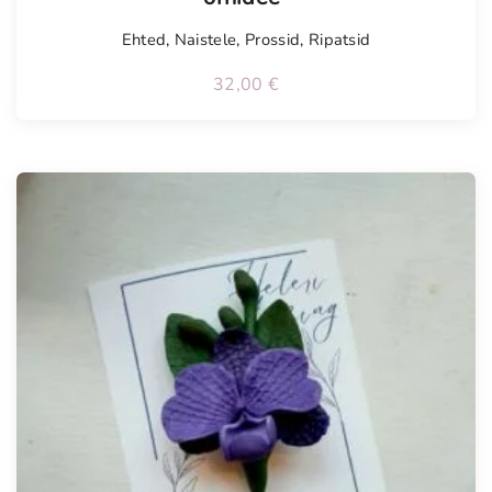
Ehted
,
Naistele
,
Prossid
,
Ripatsid
32,00
€