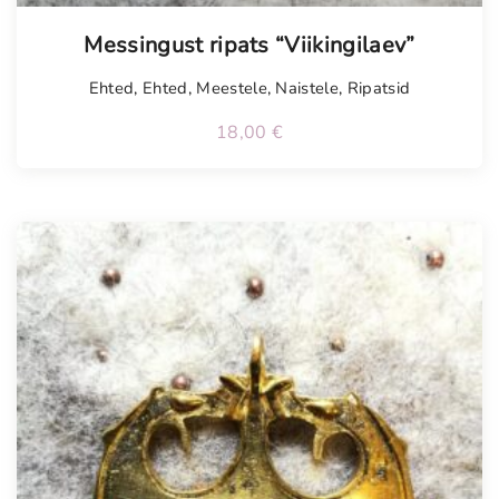
Messingust ripats “Viikingilaev”
Ehted
,
Ehted
,
Meestele
,
Naistele
,
Ripatsid
18,00
€