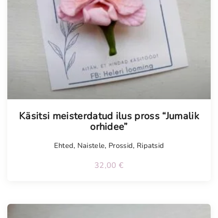
Tellimisel
Käsitsi meisterdatud ilus pross “Jumalik
orhidee”
Ehted
,
Naistele
,
Prossid
,
Ripatsid
32,00
€