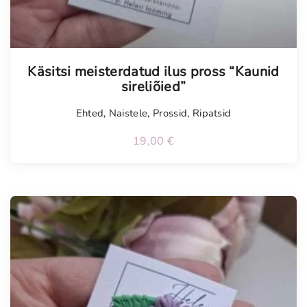
Käsitsi meisterdatud ilus pross “Kaunid
sireliõied”
Ehted
,
Naistele
,
Prossid
,
Ripatsid
19,00
€