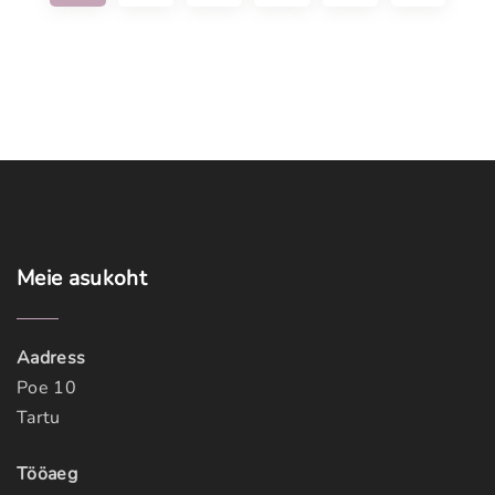
x
t
p
a
g
e
Meie
asukoht
Aadress
Poe 10
Tartu
Tööaeg