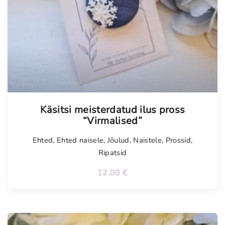
Käsitsi meisterdatud ilus pross
“Virmalised”
Ehted
,
Ehted naisele
,
Jõulud
,
Naistele
,
Prossid
,
Ripatsid
12,00
€