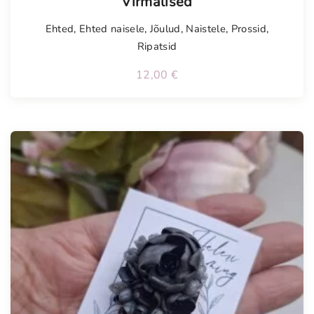
“Virmalised”
Ehted
,
Ehted naisele
,
Jõulud
,
Naistele
,
Prossid
,
Ripatsid
12,00
€