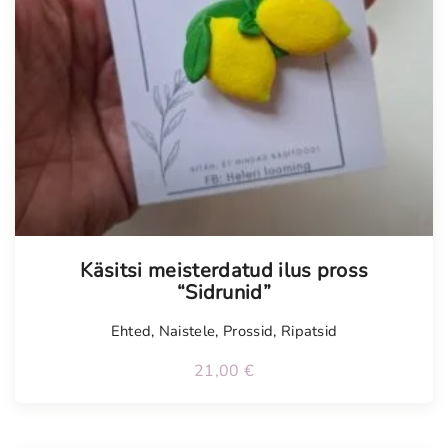
Käsitsi meisterdatud ilus pross
“Sidrunid”
Ehted
,
Naistele
,
Prossid
,
Ripatsid
21,00
€