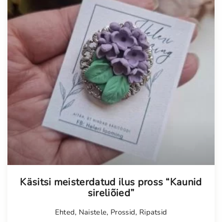
Tellimisel
Käsitsi meisterdatud ilus pross “Kaunid
sireliõied”
Ehted
,
Naistele
,
Prossid
,
Ripatsid