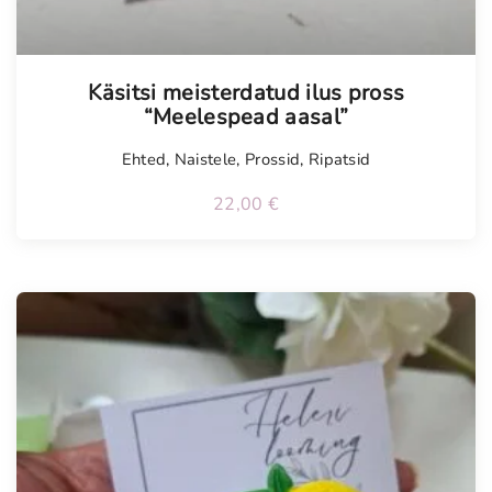
Tellimisel
Käsitsi meisterdatud ilus pross
“Meelespead aasal”
Ehted
,
Naistele
,
Prossid
,
Ripatsid
22,00
€