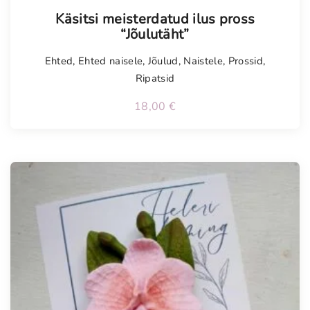
Käsitsi meisterdatud ilus pross
“Jõulutäht”
Ehted
,
Ehted naisele
,
Jõulud
,
Naistele
,
Prossid
,
Ripatsid
18,00
€