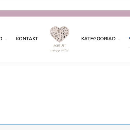
D
KONTAKT
KATEGOORIAD
oe
Määramata
tingimused
sport
Sõbrapäev
aatsus
Jõulud
Lastele
Pulmad
Naistele