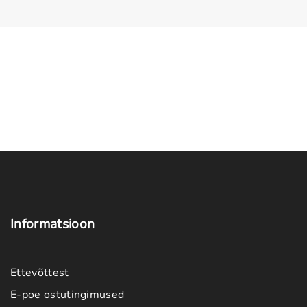
Meestele
Kodu
Vanavara
KOHVIK
Informatsioon
Ettevõttest
E-poe ostutingimused