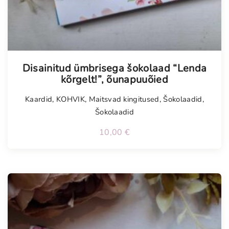
Disainitud ümbrisega šokolaad “Lenda
kõrgelt!”, õunapuuõied
Kaardid
,
KOHVIK
,
Maitsvad kingitused
,
Šokolaadid
,
Šokolaadid
10,00
€