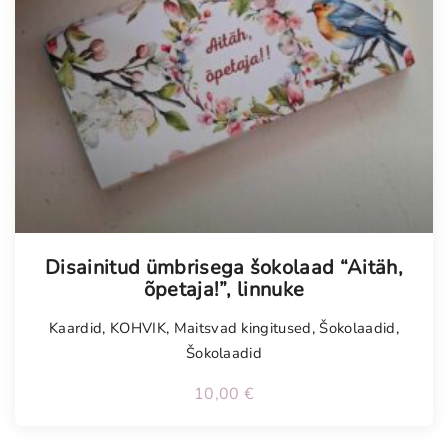
Tellimisel
Disainitud ümbrisega šokolaad “Aitäh,
õpetaja!”, linnuke
Kaardid
,
KOHVIK
,
Maitsvad kingitused
,
Šokolaadid
,
Šokolaadid
10,00
€