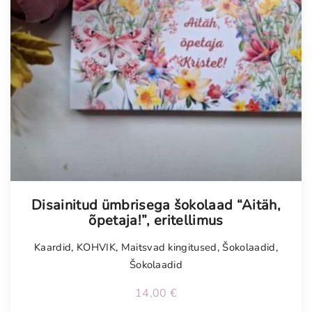
Tellimisel
Disainitud ümbrisega šokolaad “Aitäh,
õpetaja!”, eritellimus
Kaardid
,
KOHVIK
,
Maitsvad kingitused
,
Šokolaadid
,
Šokolaadid
14,00
€