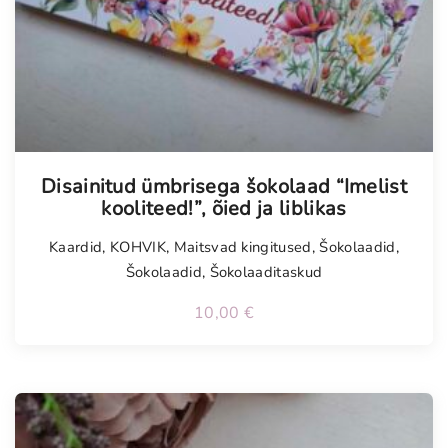
Tellimisel
Disainitud ümbrisega šokolaad “Imelist
kooliteed!”, õied ja liblikas
Kaardid
,
KOHVIK
,
Maitsvad kingitused
,
Šokolaadid
,
Šokolaadid
,
Šokolaaditaskud
10,00
€