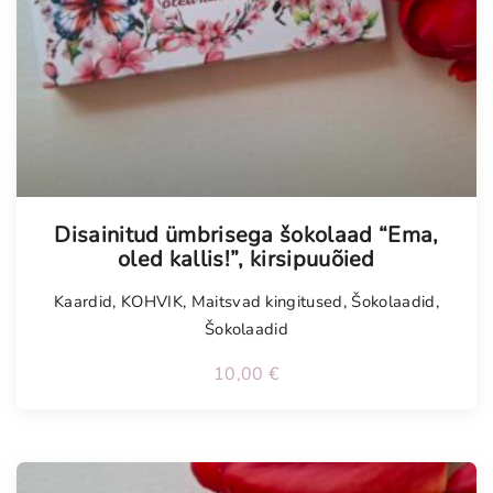
Tellimisel
Disainitud ümbrisega šokolaad “Ema,
oled kallis!”, kirsipuuõied
Kaardid
,
KOHVIK
,
Maitsvad kingitused
,
Šokolaadid
,
Šokolaadid
10,00
€