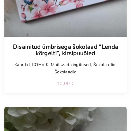
Tellimisel
Disainitud ümbrisega šokolaad “Lenda
kõrgelt!”, kirsipuuõied
Kaardid
,
KOHVIK
,
Maitsvad kingitused
,
Šokolaadid
,
Šokolaadid
10,00
€