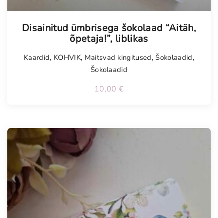
Tellimisel
Disainitud ümbrisega šokolaad “Aitäh,
õpetaja!”, liblikas
Kaardid
,
KOHVIK
,
Maitsvad kingitused
,
Šokolaadid
,
Šokolaadid
10,00
€