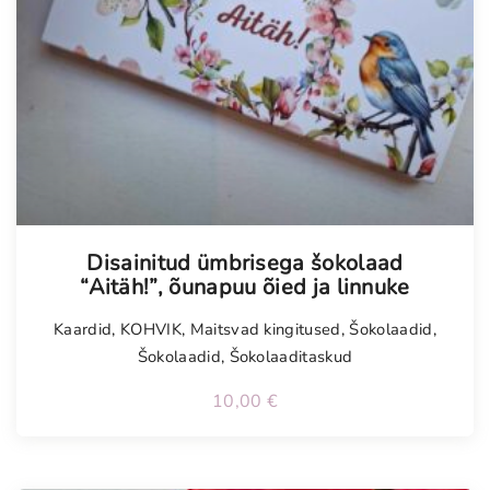
Tellimisel
Disainitud ümbrisega šokolaad
“Aitäh!”, õunapuu õied ja linnuke
Kaardid
,
KOHVIK
,
Maitsvad kingitused
,
Šokolaadid
,
Šokolaadid
,
Šokolaaditaskud
10,00
€