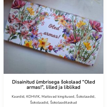
Tellimisel
Disainitud ümbrisega šokolaad “Oled
armas!”, lilled ja liblikad
Kaardid
,
KOHVIK
,
Maitsvad kingitused
,
Šokolaadid
,
Šokolaadid
,
Šokolaaditaskud