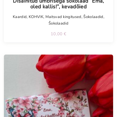
Disainitud ümbrisega šokolaad “Ema,
oled kallis!”, kevadõied
Kaardid
,
KOHVIK
,
Maitsvad kingitused
,
Šokolaadid
,
Šokolaadid
10,00
€