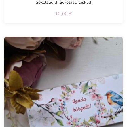
Šokolaadid
,
Šokolaaditaskud
10,00
€