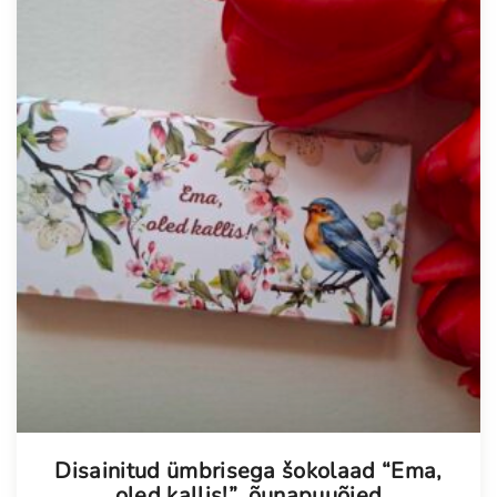
Tellimisel
Disainitud ümbrisega šokolaad “Ema,
oled kallis!”, õunapuuõied