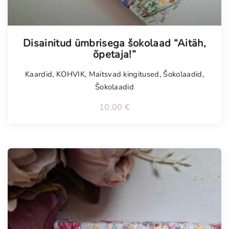
Tellimisel
Disainitud ümbrisega šokolaad “Aitäh,
õpetaja!”
Kaardid
,
KOHVIK
,
Maitsvad kingitused
,
Šokolaadid
,
Šokolaadid
10,00
€