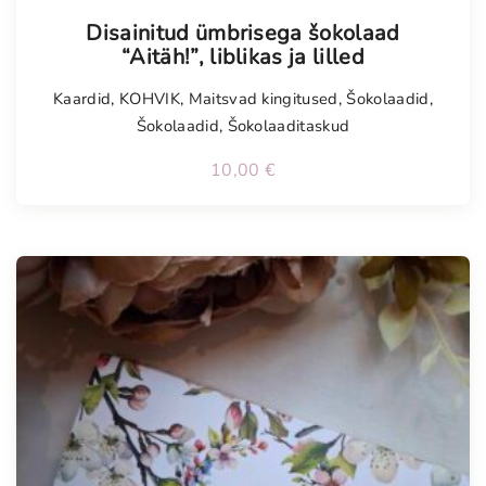
Tellimisel
Disainitud ümbrisega šokolaad
“Aitäh!”, liblikas ja lilled
Kaardid
,
KOHVIK
,
Maitsvad kingitused
,
Šokolaadid
,
Šokolaadid
,
Šokolaaditaskud
10,00
€