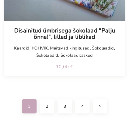
Tellimisel
Disainitud ümbrisega šokolaad “Palju
õnne!”, lilled ja liblikad
Kaardid
,
KOHVIK
,
Maitsvad kingitused
,
Šokolaadid
,
Šokolaadid
,
Šokolaaditaskud
10,00
€
N
1
2
3
4
e
x
t
p
a