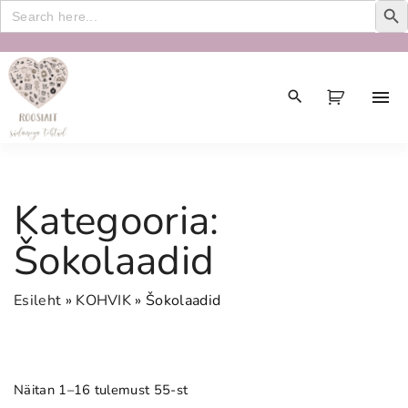
Search
for:
S
k
i
p
t
o
c
Kategooria:
o
n
Šokolaadid
t
e
Esileht
»
KOHVIK
»
Šokolaadid
n
t
Näitan 1–16 tulemust 55-st