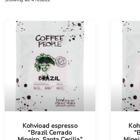
Kohvioad espresso
Koh
“Brazil Cerrado
“B
Mineiro, Santa Cecilia”
Minei