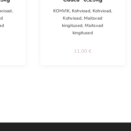
hvioad
,
KOHVIK
,
Kohvioad
,
Kohvioad
,
ad
Kohvioad
,
Maitsvad
ad
kingitused
,
Maitsvad
kingitused
11,00
€