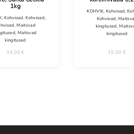
1kg
KOHVIK
,
Kohvioad
,
Ko
K
,
Kohvioad
,
Kohvioad
,
Kohvioad
,
Maitsv
ohvioad
,
Maitsvad
kingitused
,
Maitsv
ngitused
,
Maitsvad
kingitused
kingitused
34,00
€
15,00
€