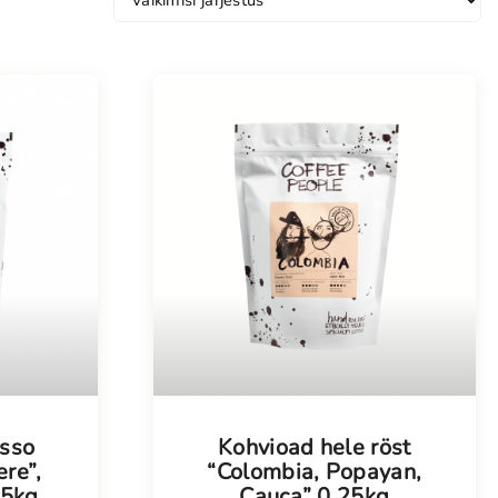
esso
Kohvioad hele röst
re”,
“Colombia, Popayan,
25kg
Cauca” 0,25kg