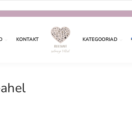
D
KONTAKT
KATEGOORIAD
oe
Määramata
tingimused
sport
Sõbrapäev
aatsus
eahel
Jõulud
Lastele
Pulmad
Naistele