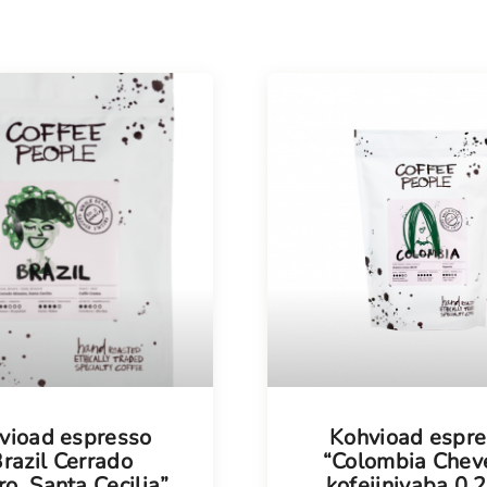
Meestele
Kodu
Vanavara
KOHVIK
vioad espresso
Kohvioad espr
razil Cerrado
“Colombia Cheve
ro, Santa Cecilia”
kofeiinivaba 0,