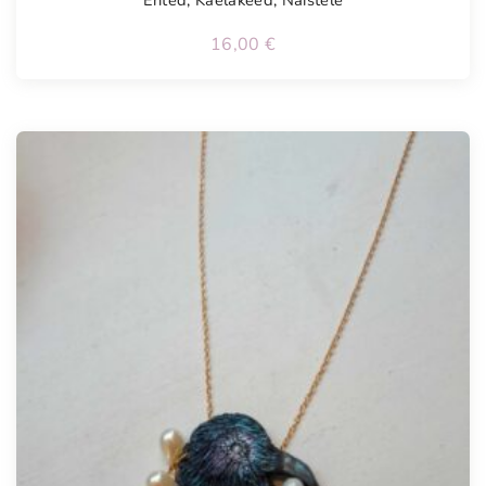
Ehted
,
Kaelakeed
,
Naistele
16,00
€