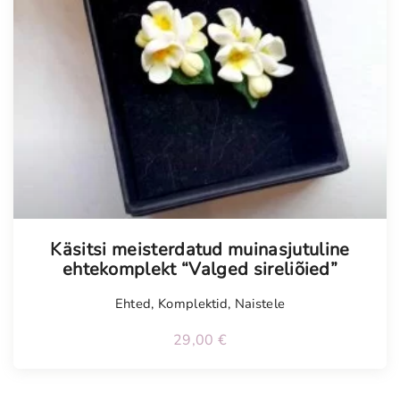
Tellimisel
Käsitsi meisterdatud muinasjutuline
ehtekomplekt “Valged sireliõied”
Ehted
,
Komplektid
,
Naistele
29,00
€