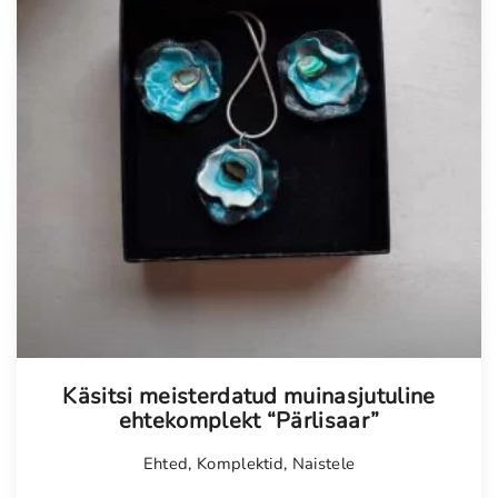
Tellimisel
Käsitsi meisterdatud muinasjutuline
ehtekomplekt “Pärlisaar”
Ehted
,
Komplektid
,
Naistele