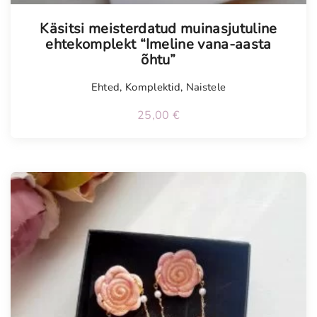
Tellimisel
Käsitsi meisterdatud muinasjutuline
ehtekomplekt “Imeline vana-aasta
õhtu”
Ehted
,
Komplektid
,
Naistele
25,00
€