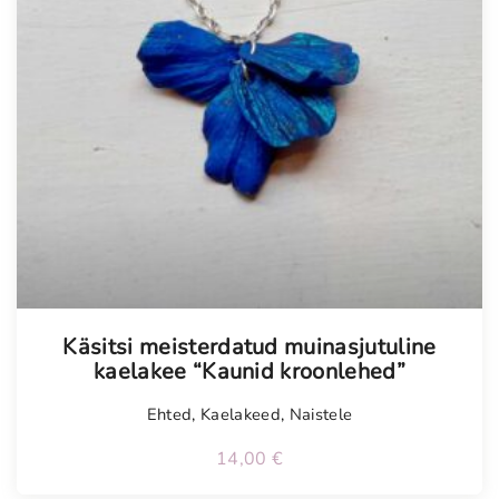
Käsitsi meisterdatud muinasjutuline
kaelakee “Kaunid kroonlehed”
Ehted
,
Kaelakeed
,
Naistele
14,00
€