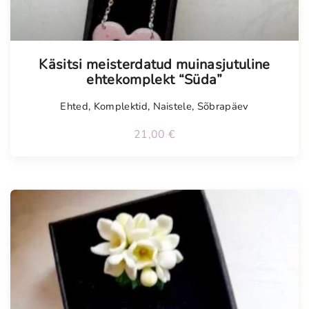
Käsitsi meisterdatud muinasjutuline
ehtekomplekt “Süda”
Ehted
,
Komplektid
,
Naistele
,
Sõbrapäev
21,00
€