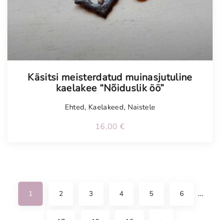
Tellimisel
Käsitsi meisterdatud muinasjutuline
kaelakee “Nõiduslik öö”
Ehted
,
Kaelakeed
,
Naistele
16,00
€
…
1
2
3
4
5
6