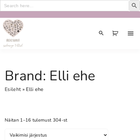
Search
for:
S
k
i
p
t
o
c
Brand:
Elli ehe
o
n
Esileht
»
Elli ehe
t
e
n
t
Näitan 1–16 tulemust 304-st