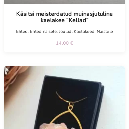
Käsitsi meisterdatud muinasjutuline
kaelakee “Kellad”
Ehted
,
Ehted naisele
,
Jõulud
,
Kaelakeed
,
Naistele
14,00
€