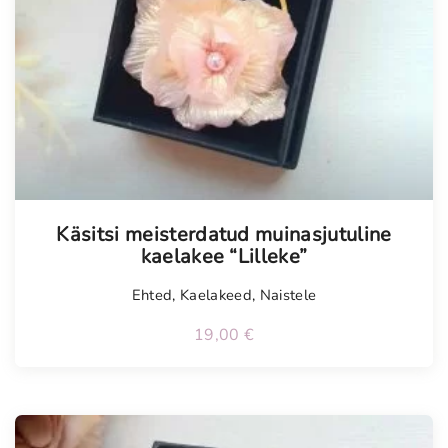
Käsitsi meisterdatud muinasjutuline
kaelakee “Lilleke”
Ehted
,
Kaelakeed
,
Naistele
19,00
€