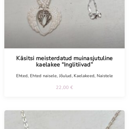
Tellimisel
Käsitsi meisterdatud muinasjutuline
kaelakee “Inglitiivad”
Ehted
,
Ehted naisele
,
Jõulud
,
Kaelakeed
,
Naistele
22,00
€