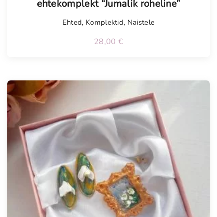
ehtekomplekt “Jumalik roheline”
Ehted
,
Komplektid
,
Naistele
28,00
€