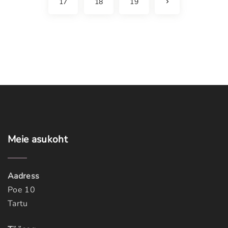
N
17
18
19
e
x
t
p
a
g
e
Meie
asukoht
Aadress
Poe 10
Tartu