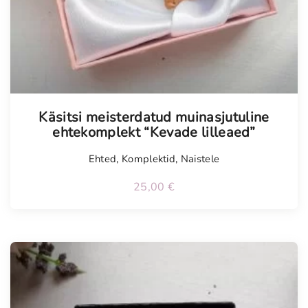
Tellimisel
Käsitsi meisterdatud muinasjutuline
ehtekomplekt “Kevade lilleaed”
Ehted
,
Komplektid
,
Naistele
25,00
€