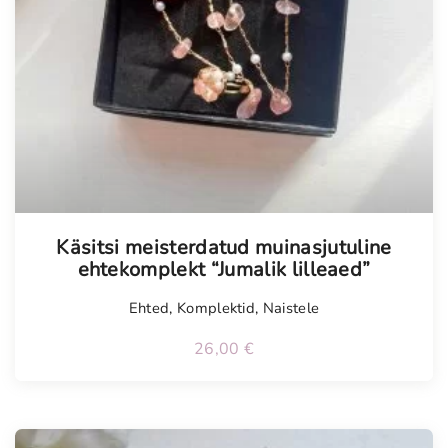
Tellimisel
Käsitsi meisterdatud muinasjutuline
ehtekomplekt “Jumalik lilleaed”
Ehted
,
Komplektid
,
Naistele
26,00
€