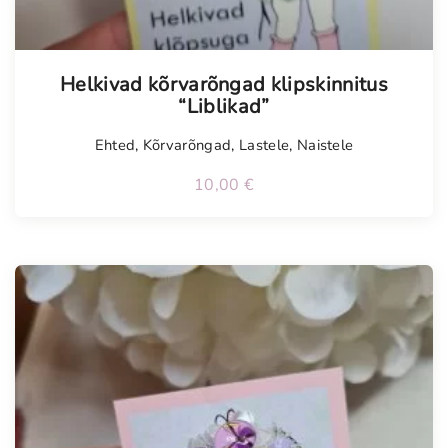
Helkivad kõrvarõngad klipskinnitus
“Liblikad”
Ehted
,
Kõrvarõngad
,
Lastele
,
Naistele
10,00
€