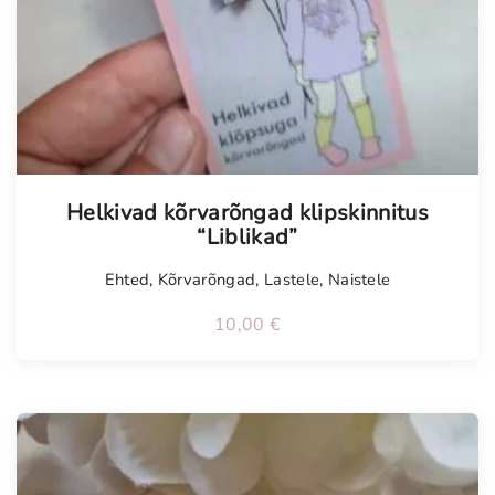
Helkivad kõrvarõngad klipskinnitus
“Liblikad”
Ehted
,
Kõrvarõngad
,
Lastele
,
Naistele
10,00
€