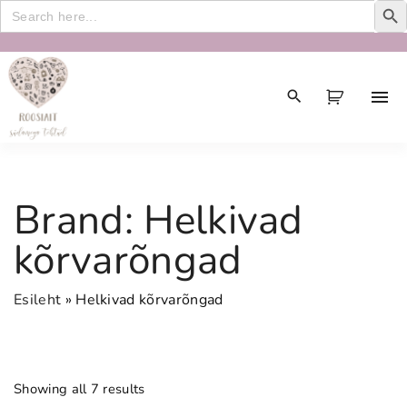
Search
for:
S
k
i
p
t
o
c
Brand:
Helkivad
o
n
kõrvarõngad
t
e
Esileht
»
Helkivad kõrvarõngad
n
t
Showing all 7 results