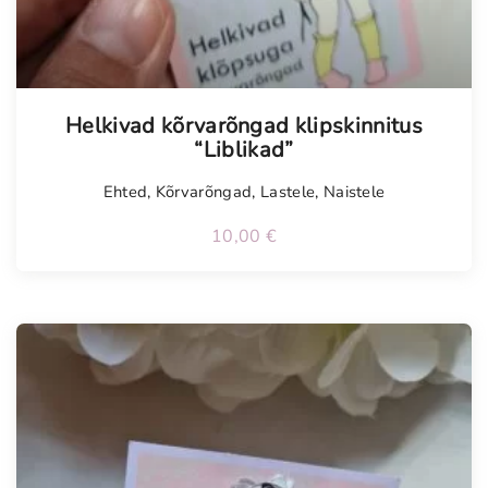
Helkivad kõrvarõngad klipskinnitus
“Liblikad”
Ehted
,
Kõrvarõngad
,
Lastele
,
Naistele
10,00
€