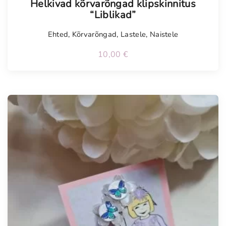
Helkivad kõrvarõngad klipskinnitus
“Liblikad”
Ehted
,
Kõrvarõngad
,
Lastele
,
Naistele
10,00
€