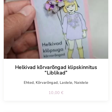
Helkivad kõrvarõngad klipskinnitus
“Liblikad”
Ehted
,
Kõrvarõngad
,
Lastele
,
Naistele
10,00
€