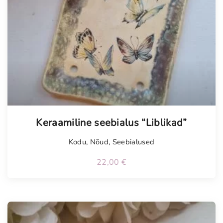
Tellimisel
Keraamiline seebialus “Liblikad”
Kodu
,
Nõud
,
Seebialused
22,00
€