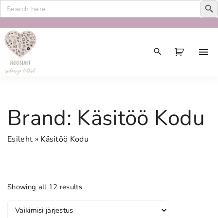
Search
for:
S
k
i
p
t
o
c
Brand:
Käsitöö Kodu
o
n
Esileht
»
Käsitöö Kodu
t
e
n
t
Showing all 12 results