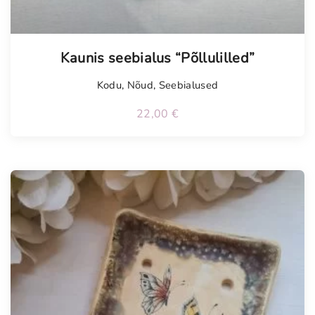
Tellimisel
Kaunis seebialus “Põllulilled”
Kodu
,
Nõud
,
Seebialused
22,00
€