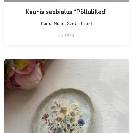
Tellimisel
Kaunis seebialus “Põllulilled”
Kodu
,
Nõud
,
Seebialused
22,00
€