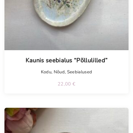
Tellimisel
Kaunis seebialus “Põllulilled”
Kodu
,
Nõud
,
Seebialused
22,00
€