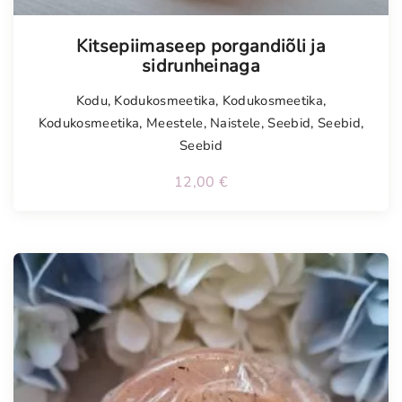
Kitsepiimaseep porgandiõli ja
sidrunheinaga
Kodu
,
Kodukosmeetika
,
Kodukosmeetika
,
Kodukosmeetika
,
Meestele
,
Naistele
,
Seebid
,
Seebid
,
Seebid
12,00
€