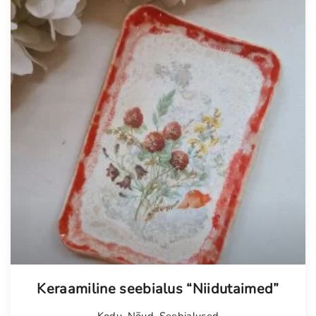
Tellimisel
Keraamiline seebialus “Niidutaimed”