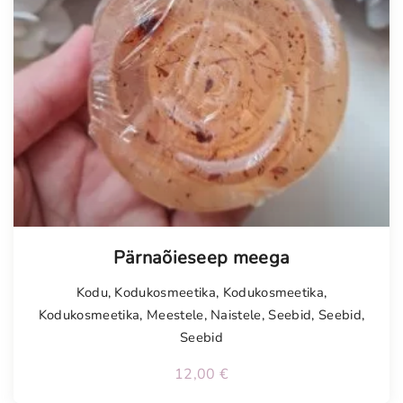
Pärnaõieseep meega
Kodu
,
Kodukosmeetika
,
Kodukosmeetika
,
Kodukosmeetika
,
Meestele
,
Naistele
,
Seebid
,
Seebid
,
Seebid
12,00
€