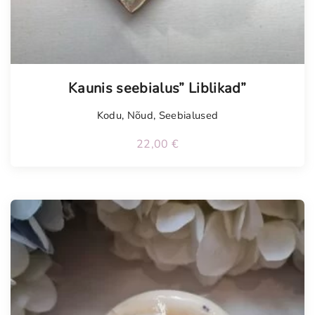
Tellimisel
Kaunis seebialus” Liblikad”
Kodu
,
Nõud
,
Seebialused
22,00
€