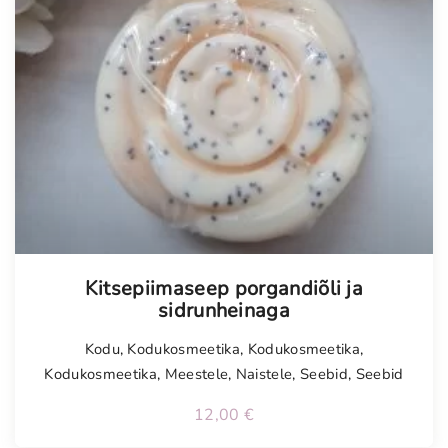
Kitsepiimaseep porgandiõli ja
sidrunheinaga
Kodu
,
Kodukosmeetika
,
Kodukosmeetika
,
Kodukosmeetika
,
Meestele
,
Naistele
,
Seebid
,
Seebid
12,00
€