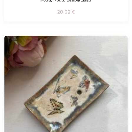
Kodu
,
Nõud
,
Seebialused
20,00
€