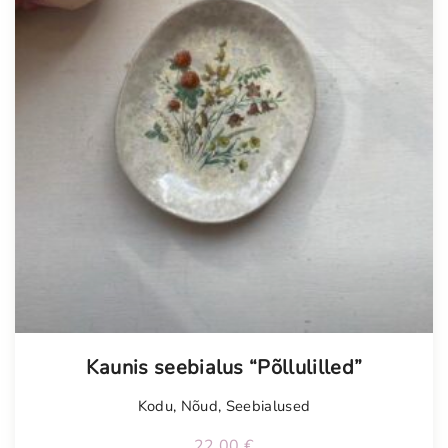
Tellimisel
Kaunis seebialus “Põllulilled”
Kodu
,
Nõud
,
Seebialused
22,00
€