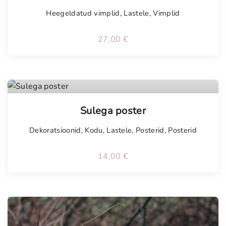
Heegeldatud vimplid
,
Lastele
,
Vimplid
27,00
€
Sulega poster
Dekoratsioonid
,
Kodu
,
Lastele
,
Posterid
,
Posterid
14,00
€