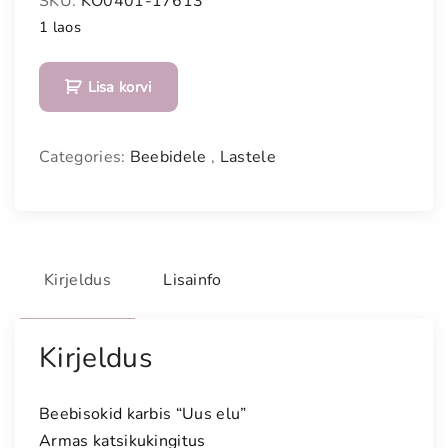
SKU:
KO0401-17613
1 laos
B
Lisa korvi
e
e
b
Categories:
Beebidele
,
Lastele
i
s
o
k
i
Kirjeldus
Lisainfo
d
k
a
Kirjeldus
r
b
Beebisokid karbis “Uus elu”
i
Armas katsikukingitus
s