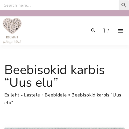
Search
for:
S
k
i
p
t
o
c
Beebisokid karbis
o
n
“Uus elu”
t
e
Esileht
»
Lastele
»
Beebidele
»
Beebisokid karbis “Uus
n
elu”
t