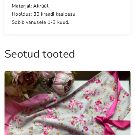
Materjal: Akrüül
"
Hooldus: 30 kraadi käsipesu
U
Sobib vanusele 1-3 kuud.
u
s
e
l
Seotud tooted
u
"
k
o
g
u
s