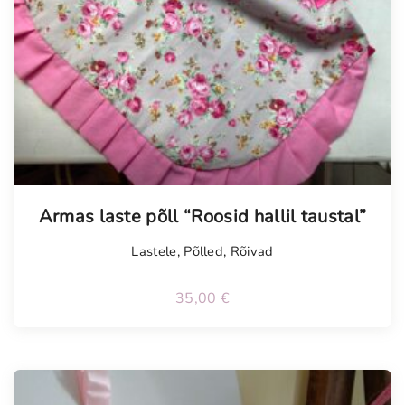
Armas laste põll “Roosid hallil taustal”
Lastele
,
Põlled
,
Rõivad
35,00
€