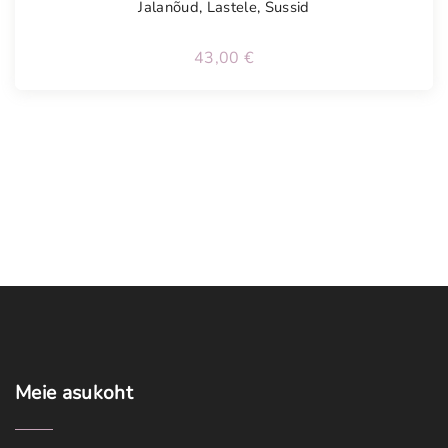
Jalanõud
,
Lastele
,
Sussid
43,00
€
Meie
asukoht