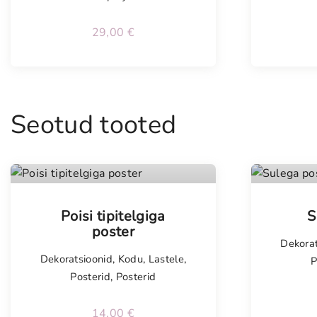
29,00
€
Seotud tooted
Poisi tipitelgiga
S
poster
Dekorat
Dekoratsioonid
,
Kodu
,
Lastele
,
P
Posterid
,
Posterid
14,00
€