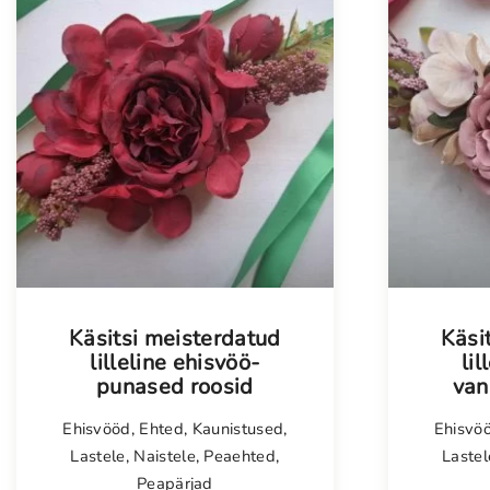
Tellimisel
Käsitsi meisterdatud
Käsi
lilleline ehisvöö-
lil
punased roosid
van
Ehisvööd
,
Ehted
,
Kaunistused
,
Ehisvö
Lastele
,
Naistele
,
Peaehted
,
Lastel
Peapärjad