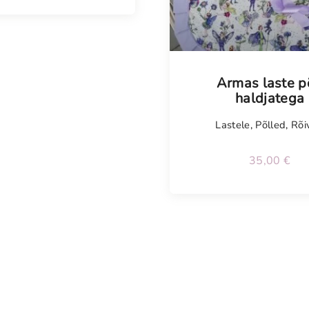
Armas laste p
haldjatega
Lastele
,
Põlled
,
Rõi
35,00
€