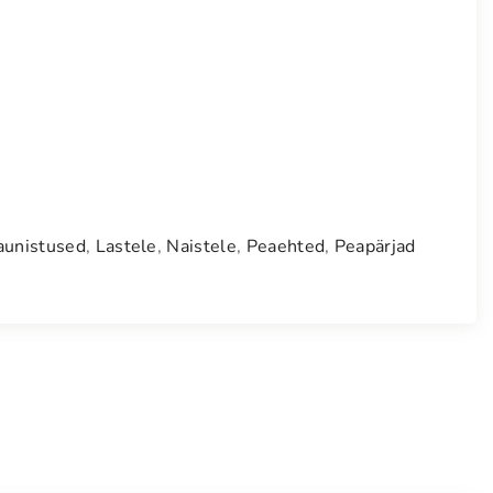
aunistused
,
Lastele
,
Naistele
,
Peaehted
,
Peapärjad