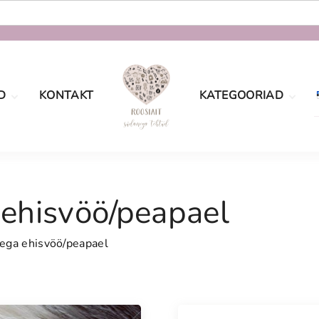
D
KONTAKT
KATEGOORIAD
oe
Määramata
tingimused
sport
Sõbrapäev
aatsus
 ehisvöö/peapael
Jõulud
Lastele
dega ehisvöö/peapael
Pulmad
Naistele