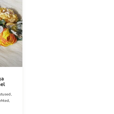
ga
el
stused
,
ehted
,