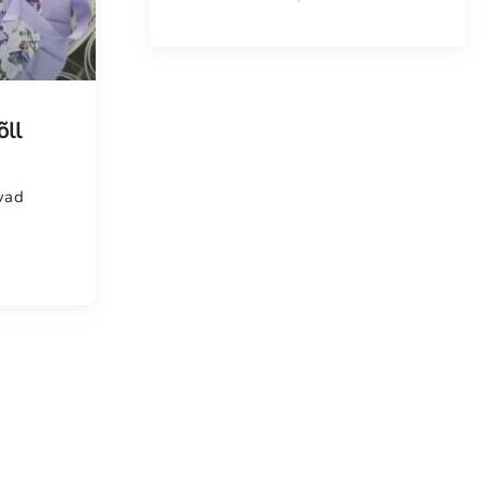
õll
vad