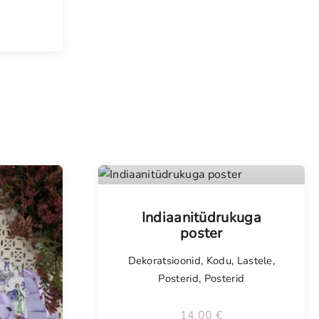
Indiaanitüdrukuga
poster
Dekoratsioonid
,
Kodu
,
Lastele
,
Posterid
,
Posterid
14,00
€