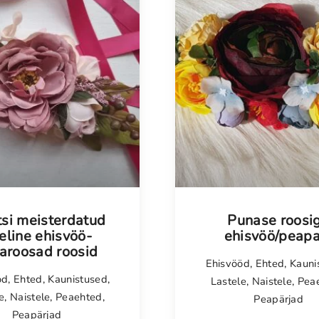
p
a
e
l
k
o
g
u
s
tsi meisterdatud
Punase roosi
leline ehisvöö-
ehisvöö/peapa
aroosad roosid
Ehisvööd
,
Ehted
,
Kauni
öd
,
Ehted
,
Kaunistused
,
Lastele
,
Naistele
,
Pea
e
,
Naistele
,
Peaehted
,
Peapärjad
Peapärjad