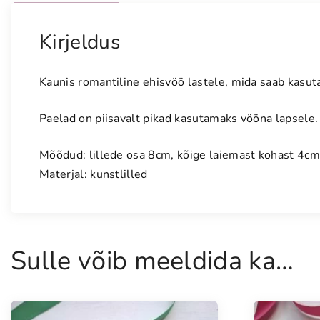
Kirjeldus
Kaunis romantiline ehisvöö lastele, mida saab kasuta
Paelad on piisavalt pikad kasutamaks vööna lapsele
Mõõdud: lillede osa 8cm, kõige laiemast kohast 4cm
Materjal: kunstlilled
Sulle võib meeldida ka…