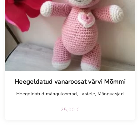
Tellimisel
Heegeldatud vanaroosat värvi Mõmmi
Heegeldatud mänguloomad
,
Lastele
,
Mänguasjad
25,00
€