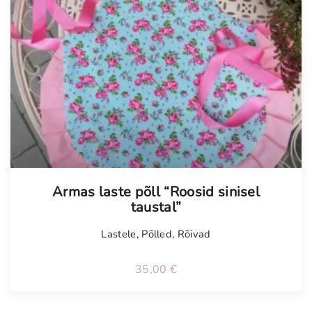
Armas laste põll “Roosid sinisel
taustal”
Lastele
,
Põlled
,
Rõivad
35,00
€