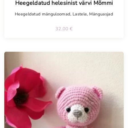
Heegeldatud helesinist värvi Mõmmi
Heegeldatud mänguloomad
,
Lastele
,
Mänguasjad
32,00
€