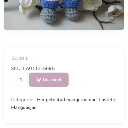
22,00
€
SKU:
LA0112-5695
H
Lisa korvi
e
e
g
Categories:
Heegeldatud mänguloomad
,
Lastele
,
e
Mänguasjad
l
d
a