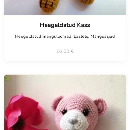
Heegeldatud Kass
Heegeldatud mänguloomad
,
Lastele
,
Mänguasjad
16,00
€