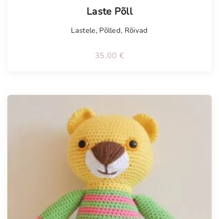
Laste Põll
Lastele
,
Põlled
,
Rõivad
35,00
€