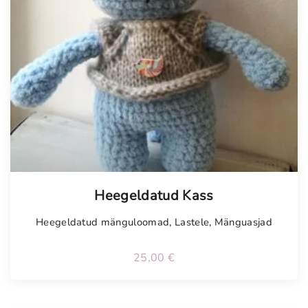
Tellimisel
Heegeldatud Kass
Heegeldatud mänguloomad
,
Lastele
,
Mänguasjad
25,00
€