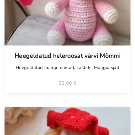
Tellimisel
Heegeldatud heleroosat värvi Mõmmi
Heegeldatud mänguloomad
,
Lastele
,
Mänguasjad
32,00
€