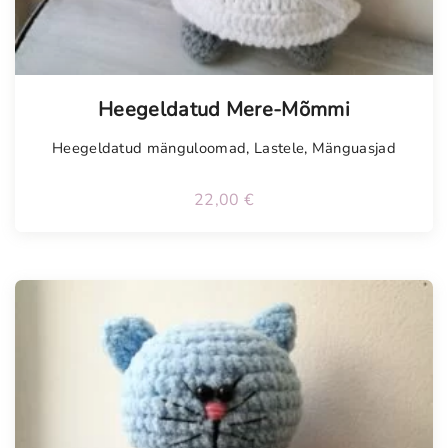
Tellimisel
Heegeldatud Mere-Mõmmi
Heegeldatud mänguloomad
,
Lastele
,
Mänguasjad
22,00
€