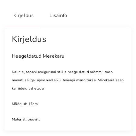
t
u
Kirjeldus
Lisainfo
d
M
e
Kirjeldus
r
e
Heegeldatud Merekaru
k
a
Kaunis jaapani amigurumi stiilis heegeldatud mõmmi, toob
r
naeratuse iga lapse näole kui temaga mängitakse. Merekarul saab
u
k
ka riideid vahetada.
o
g
Mõõdud: 17cm
u
s
Materjal: puuvill