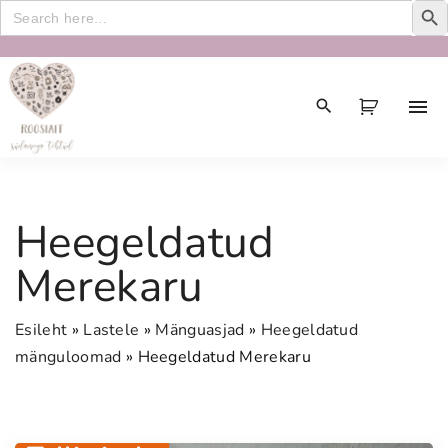
Search
for:
S
k
i
p
t
o
c
Heegeldatud
o
n
Merekaru
t
e
Esileht
»
Lastele
»
Mänguasjad
»
Heegeldatud
n
mänguloomad
»
Heegeldatud Merekaru
t