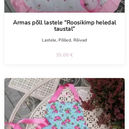
Armas põll lastele “Roosikimp heledal
taustal”
Lastele
,
Põlled
,
Rõivad
35,00
€