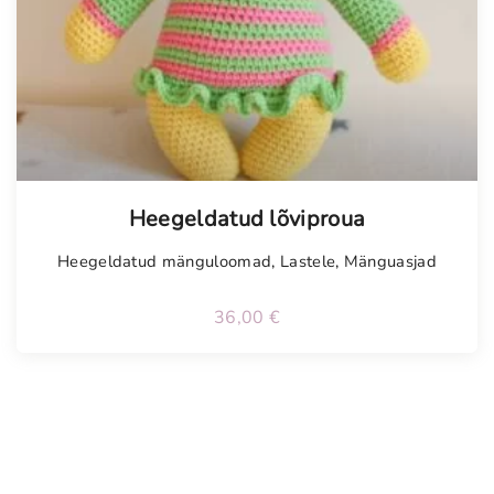
Heegeldatud lõviproua
Heegeldatud mänguloomad
,
Lastele
,
Mänguasjad
36,00
€