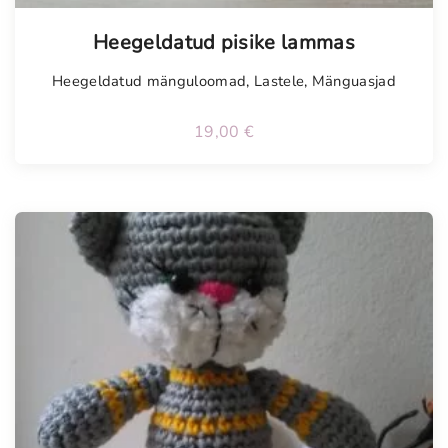
Tellimisel
Heegeldatud pisike lammas
Heegeldatud mänguloomad
,
Lastele
,
Mänguasjad
19,00
€