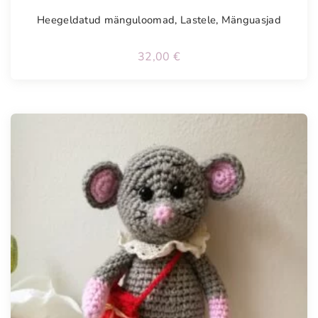
Heegeldatud mänguloomad
,
Lastele
,
Mänguasjad
32,00
€