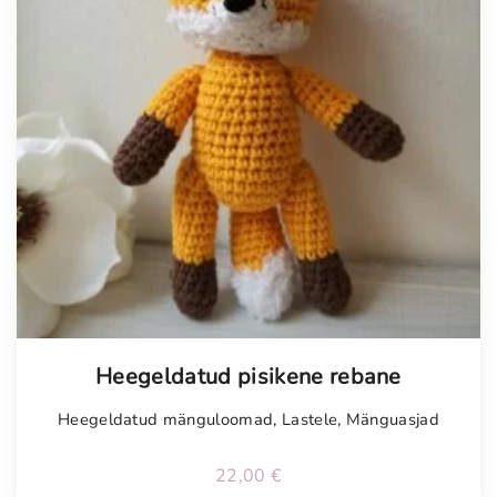
Tellimisel
Heegeldatud pisikene rebane
Heegeldatud mänguloomad
,
Lastele
,
Mänguasjad
22,00
€