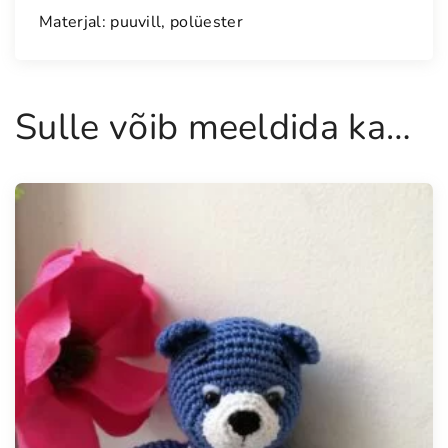
o
Materjal: puuvill, polüester
g
u
s
Sulle võib meeldida ka…