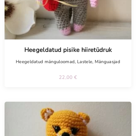
Tellimisel
Heegeldatud pisike hiiretüdruk
Heegeldatud mänguloomad
,
Lastele
,
Mänguasjad
22,00
€