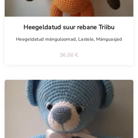
Tellimisel
Heegeldatud suur rebane Triibu
Heegeldatud mänguloomad
,
Lastele
,
Mänguasjad
36,00
€