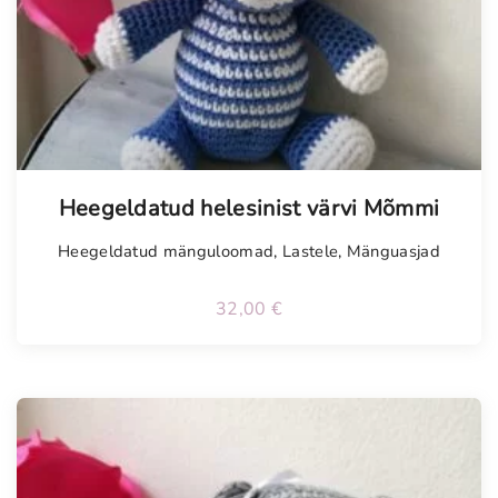
Tellimisel
Heegeldatud helesinist värvi Mõmmi
Heegeldatud mänguloomad
,
Lastele
,
Mänguasjad
32,00
€