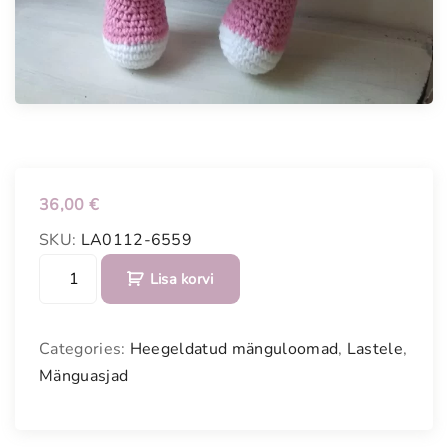
36,00
€
SKU:
LA0112-6559
H
Lisa korvi
e
e
g
Categories:
Heegeldatud mänguloomad
,
Lastele
,
e
Mänguasjad
l
d
a