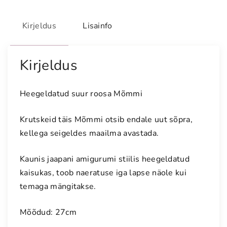
t
u
Kirjeldus
Lisainfo
d
s
u
Kirjeldus
u
r
Heegeldatud suur roosa Mõmmi
r
o
Krutskeid täis Mõmmi otsib endale uut sõpra,
o
kellega seigeldes maailma avastada.
s
a
Kaunis jaapani amigurumi stiilis heegeldatud
M
kaisukas, toob naeratuse iga lapse näole kui
õ
m
temaga mängitakse.
m
i
Mõõdud: 27cm
k