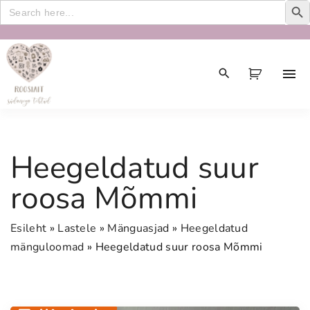
Search
for:
S
k
i
p
t
o
c
Heegeldatud suur
o
n
roosa Mõmmi
t
e
Esileht
»
Lastele
»
Mänguasjad
»
Heegeldatud
n
mänguloomad
»
Heegeldatud suur roosa Mõmmi
t