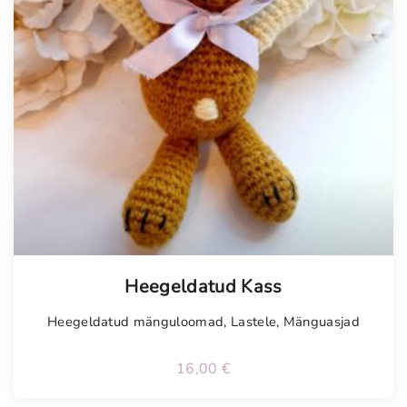
Heegeldatud Kass
Heegeldatud mänguloomad
,
Lastele
,
Mänguasjad
16,00
€