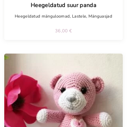
Heegeldatud suur panda
Heegeldatud mänguloomad
,
Lastele
,
Mänguasjad
36,00
€