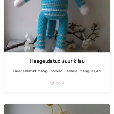
Tellimisel
Heegeldatud suur kiisu
Heegeldatud mänguloomad
,
Lastele
,
Mänguasjad
36,00
€