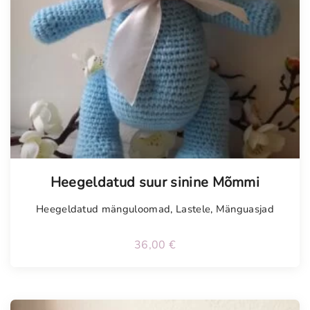
Tellimisel
Heegeldatud suur sinine Mõmmi
Heegeldatud mänguloomad
,
Lastele
,
Mänguasjad
36,00
€