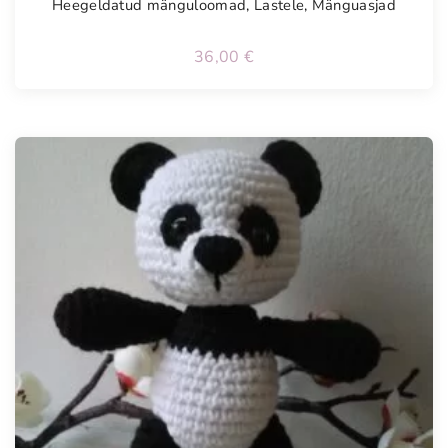
Heegeldatud mänguloomad
,
Lastele
,
Mänguasjad
36,00
€