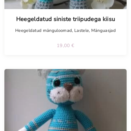
Tellimisel
Heegeldatud siniste triipudega kiisu
Heegeldatud mänguloomad
,
Lastele
,
Mänguasjad
19,00
€