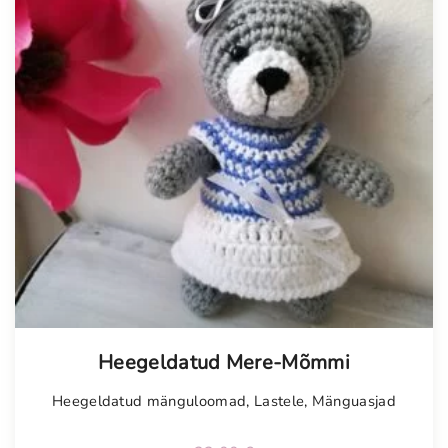
Tellimisel
Heegeldatud Mere-Mõmmi
Heegeldatud mänguloomad
,
Lastele
,
Mänguasjad