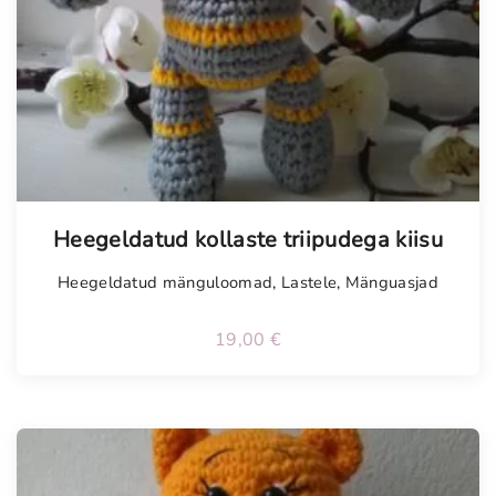
Tellimisel
Heegeldatud kollaste triipudega kiisu
Heegeldatud mänguloomad
,
Lastele
,
Mänguasjad
19,00
€