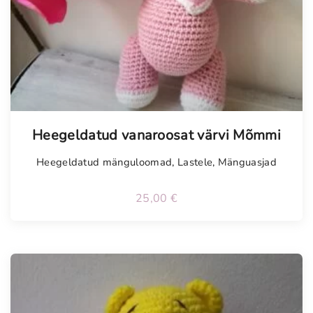
Tellimisel
Heegeldatud vanaroosat värvi Mõmmi
Heegeldatud mänguloomad
,
Lastele
,
Mänguasjad
25,00
€