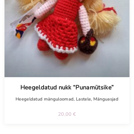
Heegeldatud nukk “Punamütsike”
Heegeldatud mänguloomad
,
Lastele
,
Mänguasjad
20,00
€