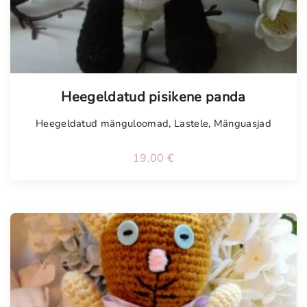
Tellimisel
Heegeldatud pisikene panda
Heegeldatud mänguloomad
,
Lastele
,
Mänguasjad
19,00
€