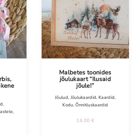
Malbetes toonides
rbis,
jõulukaart “Ilusaid
ikene
jõule!”
Jõulud
,
Jõulukaardid
,
Kaardid
,
id
,
Kodu
,
Õnnitluskaardid
astele
,
14,00
€