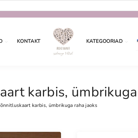
D
KONTAKT
KATEGOORIAD
oe
Määramata
tingimused
sport
Sõbrapäev
aatsus
aart karbis, ümbrikuga
Jõulud
Lastele
õnnitluskaart karbis, ümbrikuga raha jaoks
Pulmad
Naistele