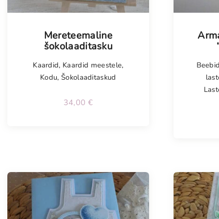
Tellimisel
Mereteemaline
Arma
šokolaaditasku
Kaardid
,
Kaardid meestele
,
Beebi
Kodu
,
Šokolaaditaskud
last
Last
34,00
€