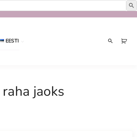
EESTI
Eesti
English
 raha jaoks