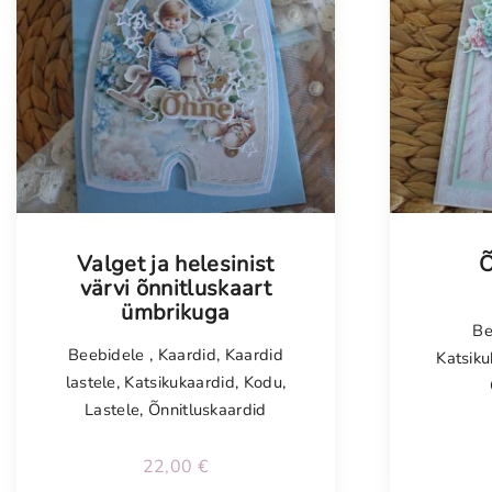
Tellimisel
Valget ja helesinist
Õ
värvi õnnitluskaart
ümbrikuga
Be
Beebidele
,
Kaardid
,
Kaardid
Katsiku
lastele
,
Katsikukaardid
,
Kodu
,
Lastele
,
Õnnitluskaardid
22,00
€