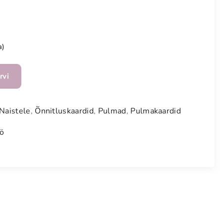
a)
rvi
Naistele
,
Õnnitluskaardid
,
Pulmad
,
Pulmakaardid
öö