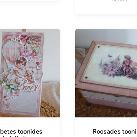
betes toonides
Roosades toon