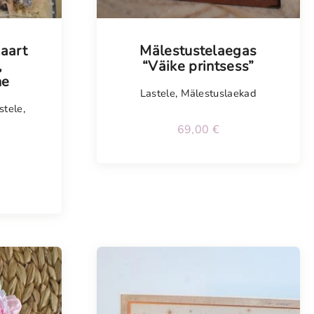
Tellimisel
kaart
Mälestustelaegas
,
“Väike printsess”
ne
Lastele
,
Mälestuslaekad
stele
,
69,00
€