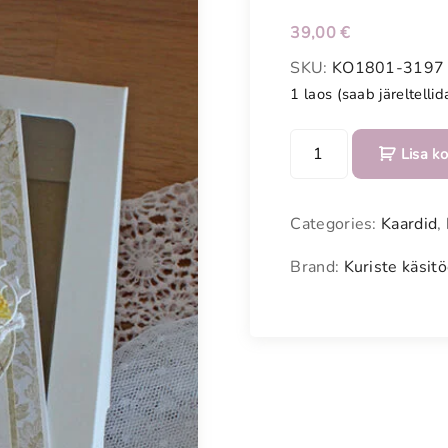
Meestele
39,00
€
Kodu
SKU:
KO1801-3197
1 laos (saab järeltellid
Vanavara
R
KOHVIK
Lisa ko
o
m
a
Categories:
Kaardid
,
n
t
Brand:
Kuriste käsit
i
l
i
n
e
õ
n