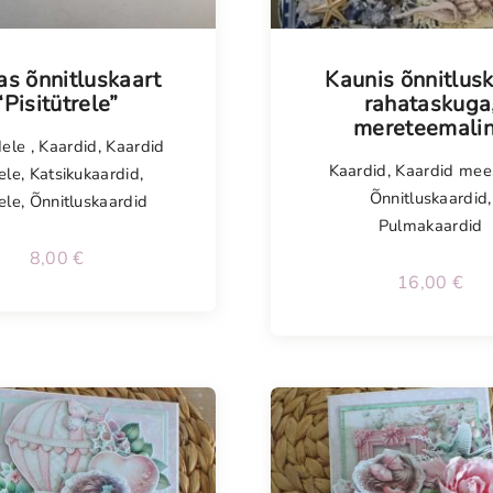
Tellimisel
s õnnitluskaart
Kaunis õnnitlus
“Pisitütrele”
rahataskuga
mereteemali
dele
,
Kaardid
,
Kaardid
Kaardid
,
Kaardid mee
ele
,
Katsikukaardid
,
Õnnitluskaardid
,
ele
,
Õnnitluskaardid
Pulmakaardid
8,00
€
16,00
€