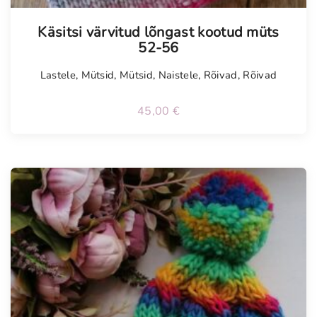
Käsitsi värvitud lõngast kootud müts
52-56
Lastele
,
Mütsid
,
Mütsid
,
Naistele
,
Rõivad
,
Rõivad
45,00
€