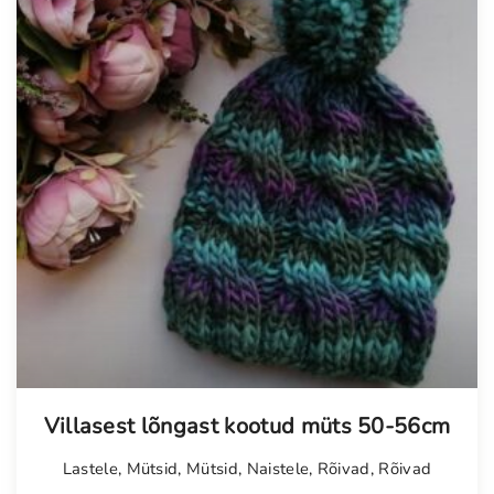
Villasest lõngast kootud müts 50-56cm
Lastele
,
Mütsid
,
Mütsid
,
Naistele
,
Rõivad
,
Rõivad