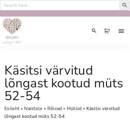
Search
for:
S
k
i
p
t
o
c
Käsitsi värvitud
o
n
lõngast kootud müts
t
52-54
e
n
t
Esileht
»
Naistele
»
Rõivad
»
Mütsid
»
Käsitsi värvitud
lõngast kootud müts 52-54