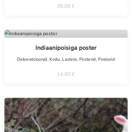
35,00
€
Indiaanipoisiga poster
Dekoratsioonid
,
Kodu
,
Lastele
,
Posterid
,
Posterid
14,00
€