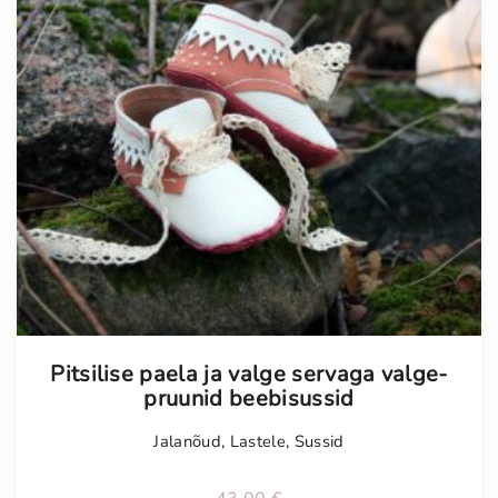
Pitsilise paela ja valge servaga valge-
pruunid beebisussid
Jalanõud
,
Lastele
,
Sussid