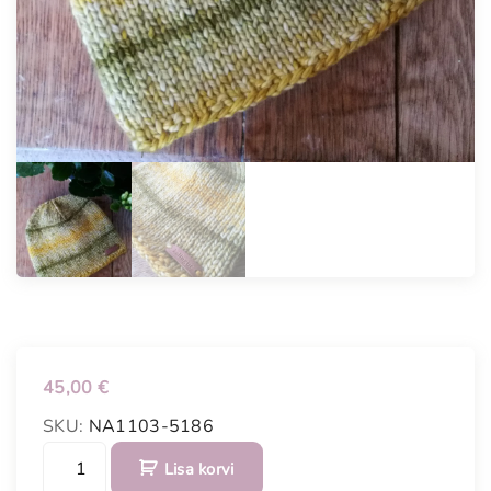
45,00
€
SKU:
NA1103-5186
K
Lisa korvi
ä