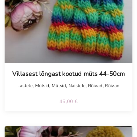
Villasest lõngast kootud müts 44-50cm
Lastele
,
Mütsid
,
Mütsid
,
Naistele
,
Rõivad
,
Rõivad
45,00
€