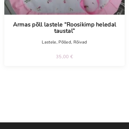
Armas põll lastele “Roosikimp heledal
taustal”
Lastele
,
Põlled
,
Rõivad
35,00
€