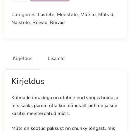
s
i
Categories:
Lastele
,
Meestele
,
Mütsid
,
Mütsid
,
t
Naistele
,
Rõivad
,
Rõivad
s
i
v
ä
r
Kirjeldus
Lisainfo
v
i
t
Kirjeldus
u
d
Külmade ilmadega on oluline end soojas hoida ja
l
mis saaks parem olla kui mõnusalt pehme ja soe
õ
käsitsi meisterdatud müts.
n
g
Müts on kootud paksust nn chunky lõngast, mis
a