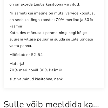
on omakorda Eestis käsitööna värvitud.
s
t
Niisamuti kui imeline on mütsi värvide kooslus,
k
on seda ka lõnga koostis: 70% meriino ja 30%
o
kašmiir.
o
Katsudes mõnusalt pehme ning isegi kõige
t
suurem villase pelgur ei suuda sellele lõngale
u
vastu panna.
d
m
Mõõdud: nr 52-54
ü
Materjal:
t
70% meriinovill 30% kašmiir
s
5
silt: valminud käsitööna, nahk
2
-
5
4
Sulle võib meeldida ka…
k