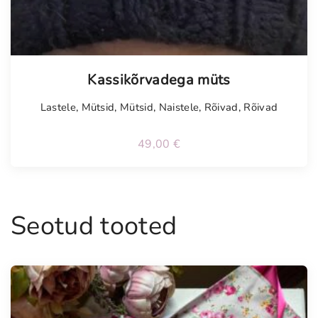
Tellimisel
Kassikõrvadega müts
Lastele
,
Mütsid
,
Mütsid
,
Naistele
,
Rõivad
,
Rõivad
49,00
€
Seotud tooted