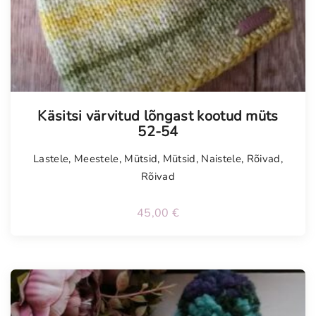
Tellimisel
Käsitsi värvitud lõngast kootud müts
52-54
Lastele
,
Meestele
,
Mütsid
,
Mütsid
,
Naistele
,
Rõivad
,
Rõivad
45,00
€