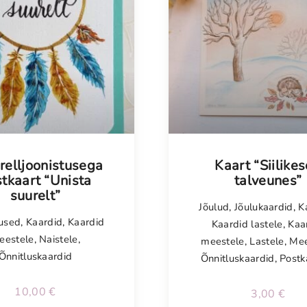
isel
relljoonistusega
Kaart “Siilike
tkaart “Unista
talveunes”
suurelt”
Jõulud
,
Jõulukaardid
,
K
tused
,
Kaardid
,
Kaardid
Kaardid lastele
,
Kaa
eestele
,
Naistele
,
meestele
,
Lastele
,
Mee
Õnnitluskaardid
Õnnitluskaardid
,
Postk
10,00
€
3,00
€