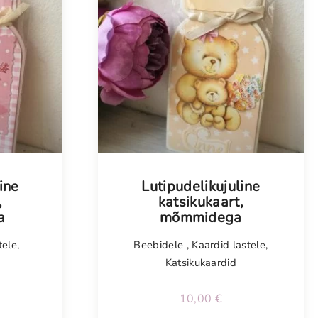
Tellimisel
ine
Lutipudelikujuline
,
katsikukaart,
a
mõmmidega
tele
,
Beebidele
,
Kaardid lastele
,
Katsikukaardid
10,00
€