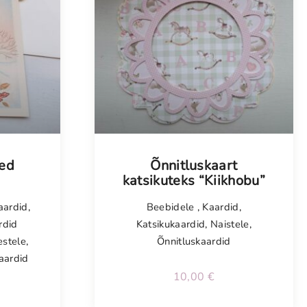
sed
Õnnitluskaart
katsikuteks “Kiikhobu”
aardid
,
Beebidele
,
Kaardid
,
rdid
Katsikukaardid
,
Naistele
,
stele
,
Õnnitluskaardid
aardid
10,00
€