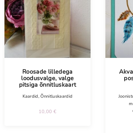
Tellimisel
Tellim
Roosade lilledega
Akva
loodusvalge, valge
pos
pitsiga õnnitluskaart
Kaardid
,
Õnnitluskaardid
Joonis
m
10,00
€