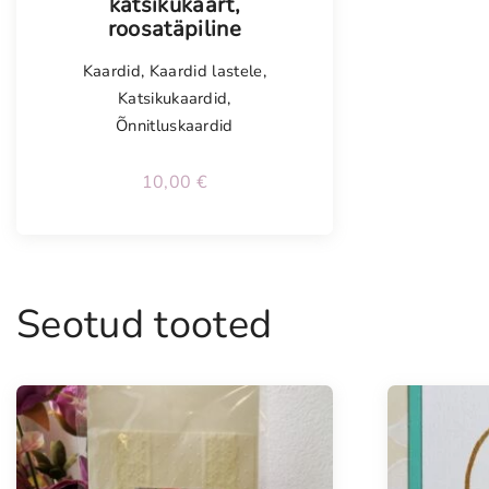
katsikukaart,
roosatäpiline
Kaardid
,
Kaardid lastele
,
Katsikukaardid
,
Õnnitluskaardid
10,00
€
Seotud tooted