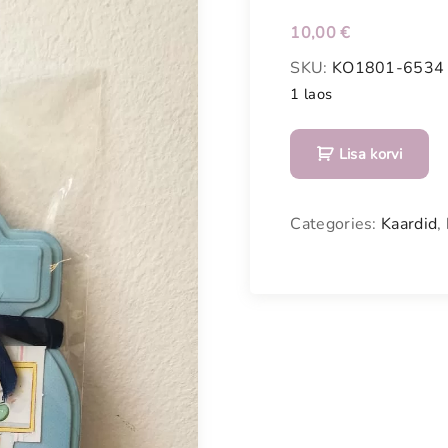
Meestele
10,00
€
Kodu
SKU:
KO1801-6534
1 laos
Vanavara
L
KOHVIK
Lisa korvi
u
t
i
Categories:
Kaardid
,
p
u
d
e
l
i
k
u
j