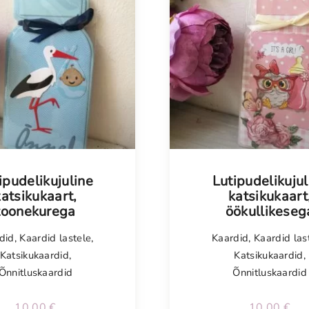
Tellimisel
ipudelikujuline
Lutipudelikujul
katsikukaart,
katsikukaart
toonekurega
öökullikeseg
did
,
Kaardid lastele
,
Kaardid
,
Kaardid las
Katsikukaardid
,
Katsikukaardid
,
Õnnitluskaardid
Õnnitluskaardid
10,00
€
10,00
€