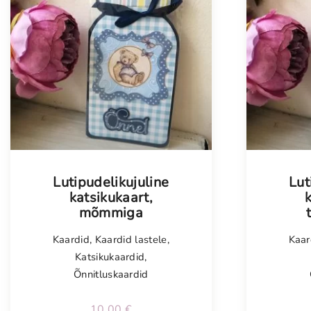
Lutipudelikujuline
Lut
katsikukaart,
mõmmiga
Kaardid
,
Kaardid lastele
,
Kaar
Katsikukaardid
,
Õnnitluskaardid
10,00
€