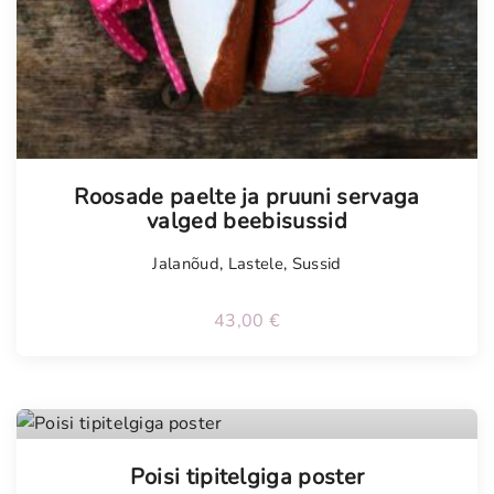
Roosade paelte ja pruuni servaga
valged beebisussid
Jalanõud
,
Lastele
,
Sussid
43,00
€
Poisi tipitelgiga poster