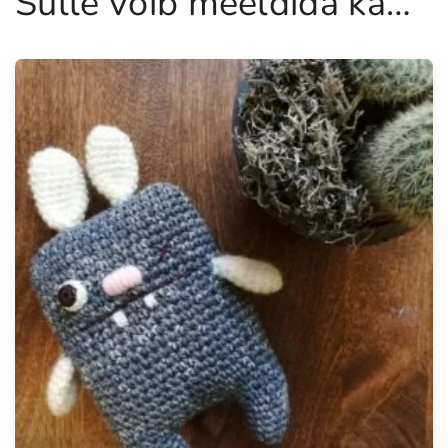
Sulle võib meeldida ka…