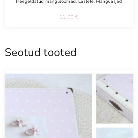
Heegeldatud mänguloomad
,
Lastele
,
Mänguasjad
22,00
€
Seotud tooted