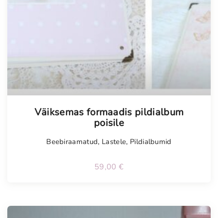
Tellimisel
Väiksemas formaadis pildialbum
poisile
Beebiraamatud
,
Lastele
,
Pildialbumid
59,00
€