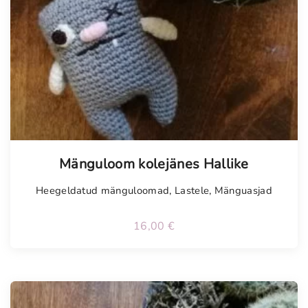
Mänguloom kolejänes Hallike
Heegeldatud mänguloomad
,
Lastele
,
Mänguasjad
16,00
€