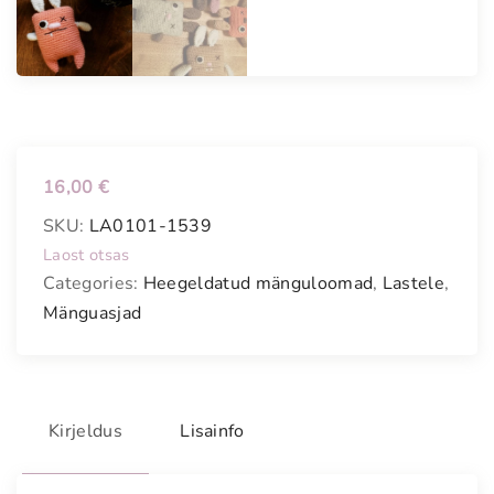
16,00
€
SKU:
LA0101-1539
Laost otsas
Categories:
Heegeldatud mänguloomad
,
Lastele
,
Mänguasjad
Kirjeldus
Lisainfo