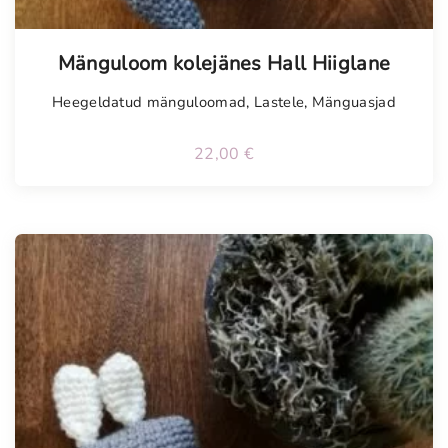
Tellimisel
Mänguloom kolejänes Hall Hiiglane
Heegeldatud mänguloomad
,
Lastele
,
Mänguasjad
22,00
€