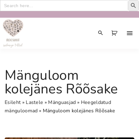
Search
for:
S
k
i
p
t
o
c
Mänguloom
o
n
kolejänes Rõõsake
t
e
Esileht
»
Lastele
»
Mänguasjad
»
Heegeldatud
n
mänguloomad
»
Mänguloom kolejänes Rõõsake
t