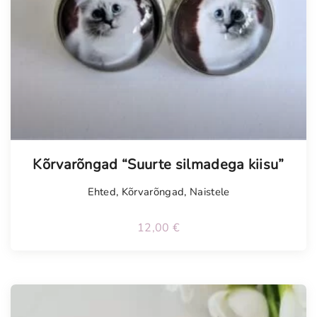
Kõrvarõngad “Suurte silmadega kiisu”
Ehted
,
Kõrvarõngad
,
Naistele
12,00
€