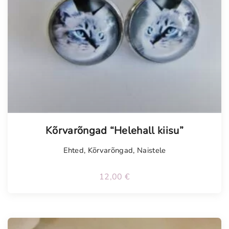
Kõrvarõngad “Helehall kiisu”
Ehted
,
Kõrvarõngad
,
Naistele
12,00
€