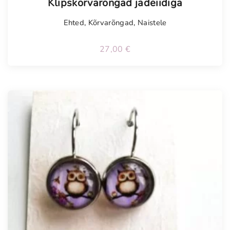
Klipskõrvarõngad jadeiidiga
Ehted
,
Kõrvarõngad
,
Naistele
27,00
€