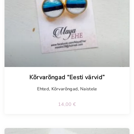
Kõrvarõngad “Eesti värvid”
Ehted
,
Kõrvarõngad
,
Naistele
14,00
€