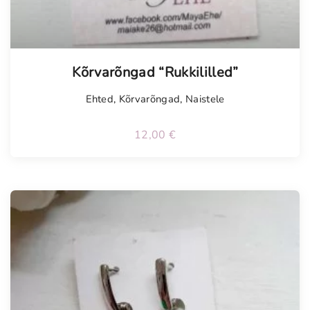
Kõrvarõngad “Rukkililled”
Ehted
,
Kõrvarõngad
,
Naistele
12,00
€