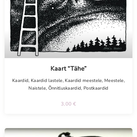
Tellimisel
Kaart “Tähe”
Kaardid
,
Kaardid lastele
,
Kaardid meestele
,
Meestele
,
Naistele
,
Õnnitluskaardid
,
Postkaardid
3,00
€