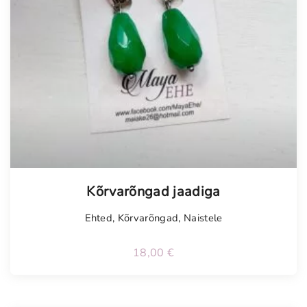
Kõrvarõngad jaadiga
Ehted
,
Kõrvarõngad
,
Naistele
18,00
€