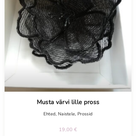
Musta värvi lille pross
Ehted
,
Naistele
,
Prossid
19,00
€