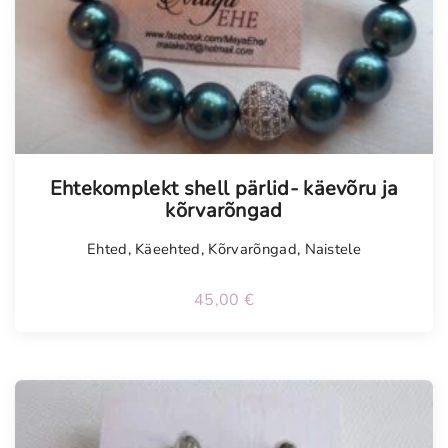
Tellimisel
Ehtekomplekt shell pärlid- käevõru ja
kõrvarõngad
Ehted
,
Käeehted
,
Kõrvarõngad
,
Naistele
45,00
€