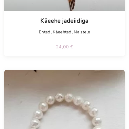
Käeehe jadeiidiga
Ehted
,
Käeehted
,
Naistele
24,00
€