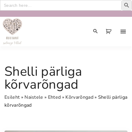
Search
for:
S
k
i
p
t
o
c
Shelli pärliga
o
n
kõrvarõngad
t
e
Esileht
»
Naistele
»
Ehted
»
Kõrvarõngad
»
Shelli pärliga
n
kõrvarõngad
t