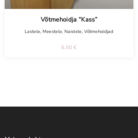
Võtmehoidja “Kass”
Lastele
,
Meestele
,
Naistele
,
Võtmehoidjad
6,00
€