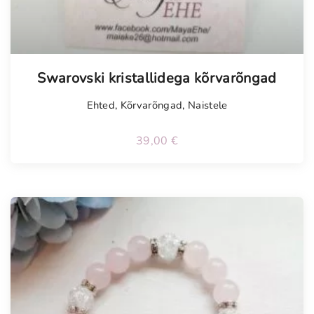
Swarovski kristallidega kõrvarõngad
Ehted
,
Kõrvarõngad
,
Naistele
39,00
€