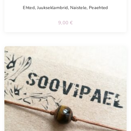
Ehted
,
Juukseklambrid
,
Naistele
,
Peaehted
9,00
€