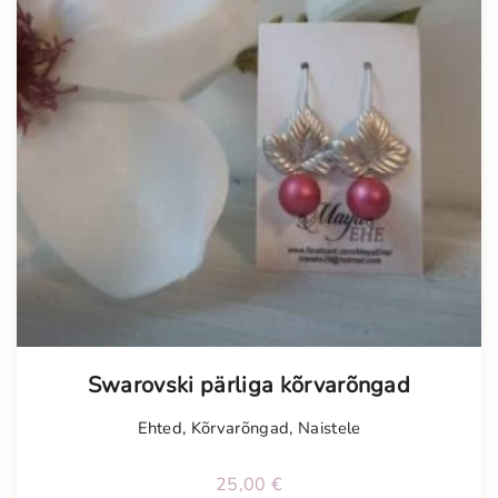
Swarovski pärliga kõrvarõngad
Ehted
,
Kõrvarõngad
,
Naistele
25,00
€