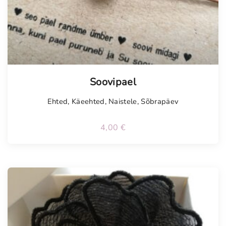
Soovipael
Ehted
,
Käeehted
,
Naistele
,
Sõbrapäev
4,00
€