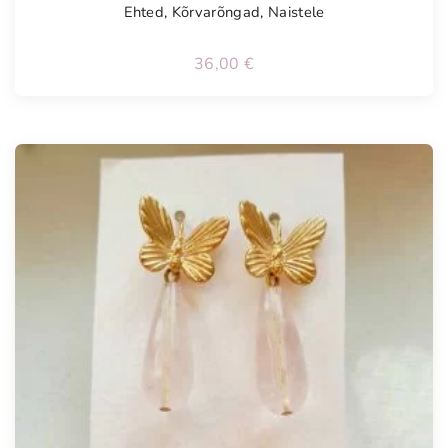
Ehted
,
Kõrvarõngad
,
Naistele
36,00
€