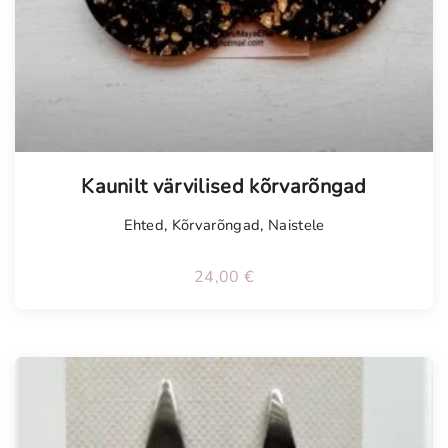
Kaunilt värvilised kõrvarõngad
Ehted
,
Kõrvarõngad
,
Naistele
24,00
€