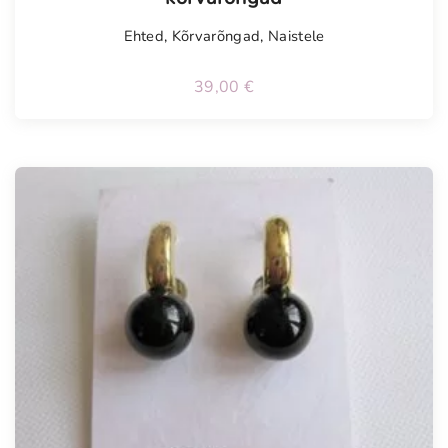
Ehted
,
Kõrvarõngad
,
Naistele
39,00
€