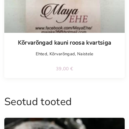
Kõrvarõngad kauni roosa kvartsiga
Ehted
,
Kõrvarõngad
,
Naistele
39,00
€
Seotud tooted