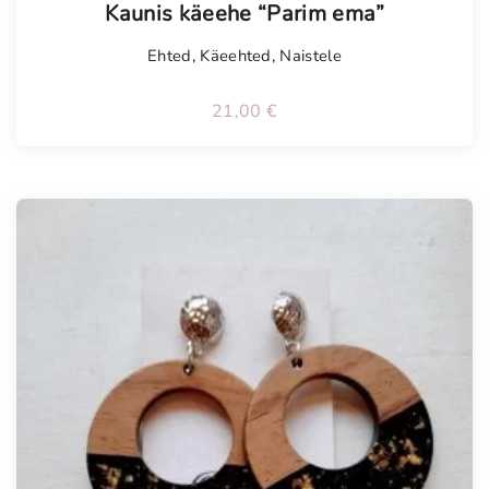
Kaunis käeehe “Parim ema”
Ehted
,
Käeehted
,
Naistele
21,00
€