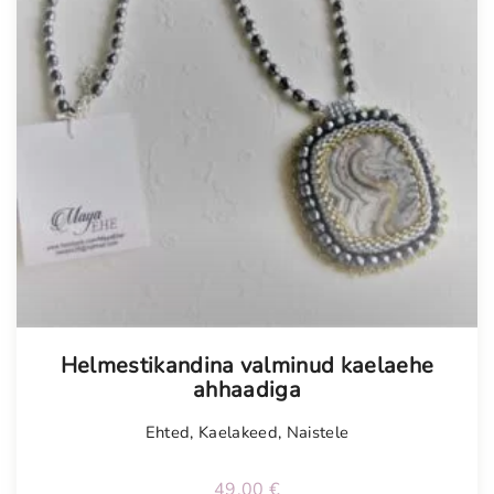
Helmestikandina valminud kaelaehe
ahhaadiga
Ehted
,
Kaelakeed
,
Naistele
49,00
€