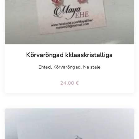
Kõrvarõngad kklaaskristalliga
Ehted
,
Kõrvarõngad
,
Naistele
24,00
€