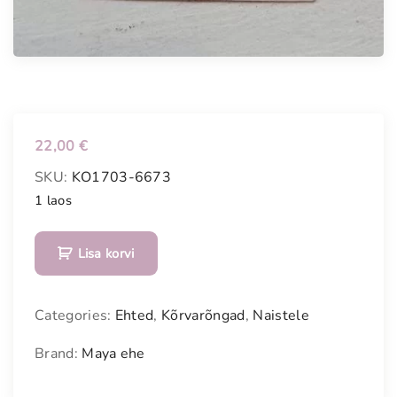
22,00
€
SKU:
KO1703-6673
1 laos
K
Lisa korvi
õ
r
v
Categories:
Ehted
,
Kõrvarõngad
,
Naistele
a
r
Brand:
Maya ehe
õ
n