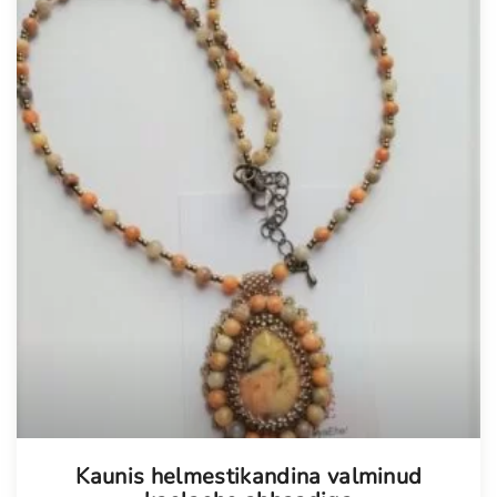
Kaunis helmestikandina valminud