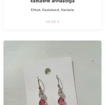
kaelaehe ahhaadiga
Ehted
,
Kaelakeed
,
Naistele
34,00
€