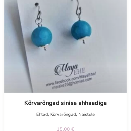
Kõrvarõngad sinise ahhaadiga
Ehted
,
Kõrvarõngad
,
Naistele
15,00
€