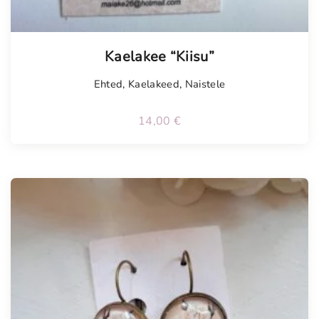
Kaelakee “Kiisu”
Ehted
,
Kaelakeed
,
Naistele
14,00
€