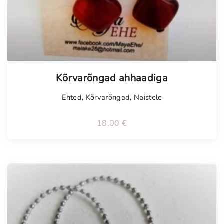
Kõrvarõngad ahhaadiga
Ehted
,
Kõrvarõngad
,
Naistele
18,00
€