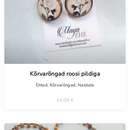
Kõrvarõngad roosi pildiga
Ehted
,
Kõrvarõngad
,
Naistele
14,00
€