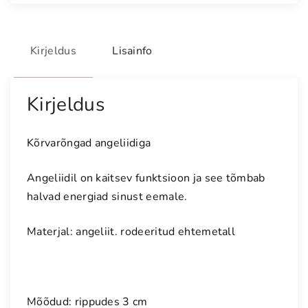
g
a
Kirjeldus
Lisainfo
d
a
n
Kirjeldus
g
e
l
Kõrvarõngad angeliidiga
i
i
Angeliidil on kaitsev funktsioon ja see tõmbab
d
halvad energiad sinust eemale.
i
g
Materjal: angeliit. rodeeritud ehtemetall
a
k
o
g
Mõõdud: rippudes 3 cm