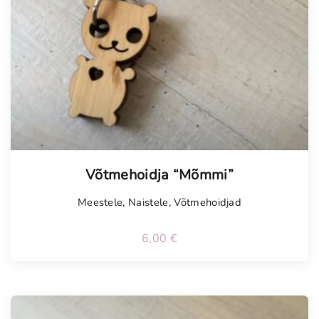
Võtmehoidja “Mõmmi”
Meestele
,
Naistele
,
Võtmehoidjad
6,00
€