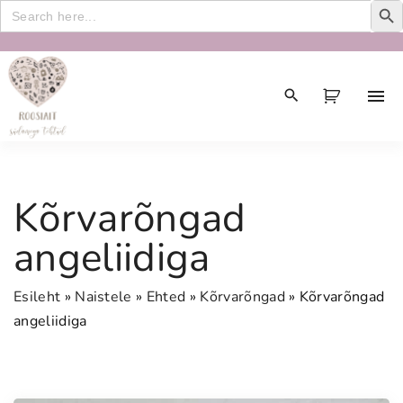
Search
for:
S
k
i
p
t
o
c
Kõrvarõngad
o
n
angeliidiga
t
e
Esileht
»
Naistele
»
Ehted
»
Kõrvarõngad
»
Kõrvarõngad
n
angeliidiga
t