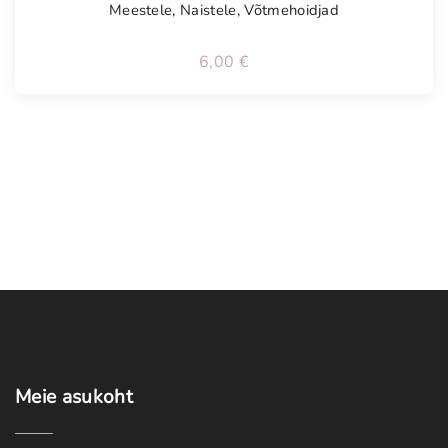
Meestele
,
Naistele
,
Võtmehoidjad
6,00
€
Meie
asukoht