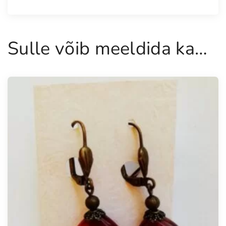
u
s
Sulle võib meeldida ka…