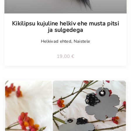
Tellimisel
Kikilipsu kujuline helkiv ehe musta pitsi
ja sulgedega
Helkivad ehted
,
Naistele
19,00
€