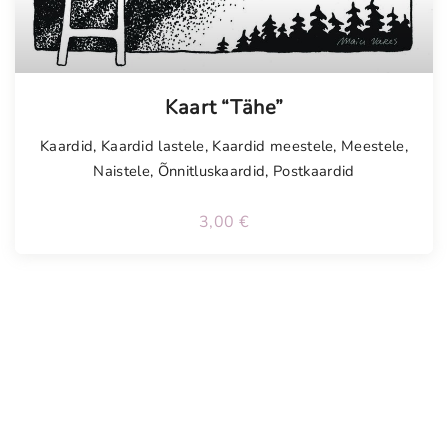
Tellimisel
Kaart “Tähe”
Kaardid
,
Kaardid lastele
,
Kaardid meestele
,
Meestele
,
Naistele
,
Õnnitluskaardid
,
Postkaardid
3,00
€