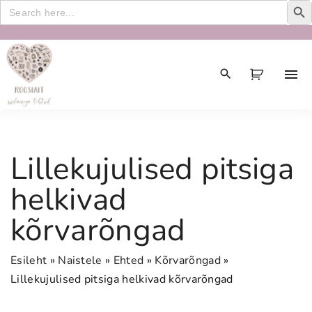
Search
for:
S
k
i
p
t
o
c
Lillekujulised pitsiga
o
n
helkivad
t
kõrvarõngad
e
n
t
Esileht
»
Naistele
»
Ehted
»
Kõrvarõngad
»
Lillekujulised pitsiga helkivad kõrvarõngad