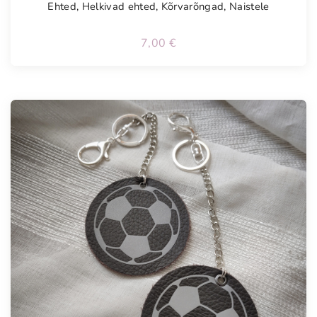
Ehted
,
Helkivad ehted
,
Kõrvarõngad
,
Naistele
7,00
€