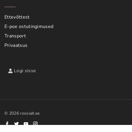
Ettevõttest
E-poe ostutingimused
Transport
Privaatsus
Logi sisse
©
2026
roosiait.ee
f
t
y
i
a
w
o
n
c
i
u
s