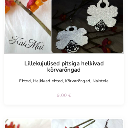
Lillekujulised pitsiga helkivad
kõrvarõngad
Ehted
,
Helkivad ehted
,
Kõrvarõngad
,
Naistele
9,00
€