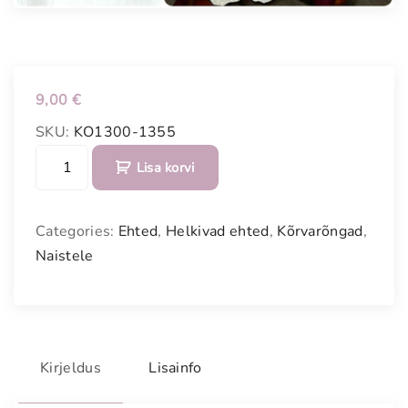
9,00
€
SKU:
KO1300-1355
L
Lisa korvi
i
l
l
Categories:
Ehted
,
Helkivad ehted
,
Kõrvarõngad
,
e
Naistele
k
u
j
u
l
Kirjeldus
Lisainfo
i
s