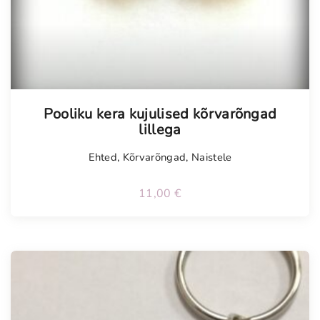
Pooliku kera kujulised kõrvarõngad
lillega
Ehted
,
Kõrvarõngad
,
Naistele
11,00
€