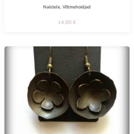
Naistele
,
Võtmehoidjad
14,00
€