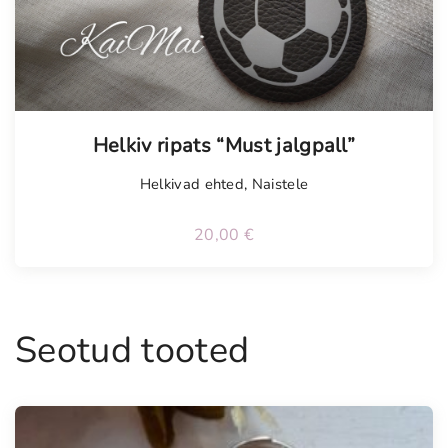
Tellimisel
Helkiv ripats “Must jalgpall”
Helkivad ehted
,
Naistele
20,00
€
Seotud tooted