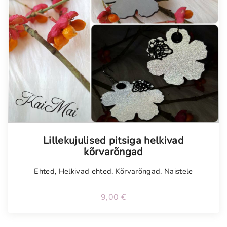
Tellimisel
Lillekujulised pitsiga helkivad
kõrvarõngad
Ehted
,
Helkivad ehted
,
Kõrvarõngad
,
Naistele
9,00
€