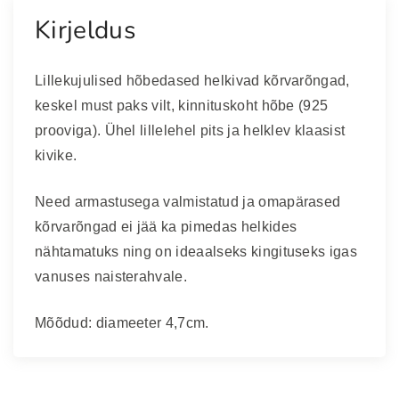
e
Kirjeldus
d
p
Lillekujulised hõbedased helkivad kõrvarõngad, 
i
keskel must paks vilt, kinnituskoht hõbe (925 
t
s
prooviga). Ühel lillelehel pits ja helklev klaasist 
i
kivike. 
g
a
Need armastusega valmistatud ja omapärased 
h
kõrvarõngad ei jää ka pimedas helkides 
e
nähtamatuks ning on ideaalseks kingituseks igas 
l
vanuses naisterahvale.
k
i
Mõõdud: diameeter 4,7cm.
v
a
d
k