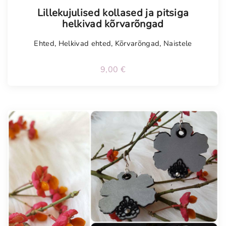
Lillekujulised kollased ja pitsiga
helkivad kõrvarõngad
Ehted
,
Helkivad ehted
,
Kõrvarõngad
,
Naistele
9,00
€