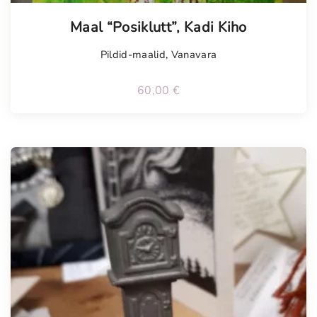
Maal “Posiklutt”, Kadi Kiho
Pildid-maalid
,
Vanavara
60,00
€