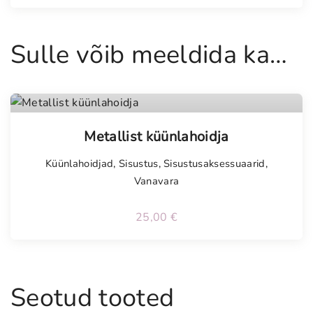
Sulle võib meeldida ka…
Metallist küünlahoidja
Küünlahoidjad
,
Sisustus
,
Sisustusaksessuaarid
,
Vanavara
25,00
€
Seotud tooted