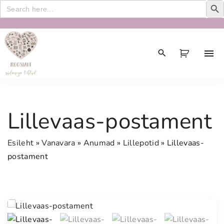
Search
for:
S
k
i
p
t
o
c
Lillevaas-postament
o
n
Esileht
»
Vanavara
»
Anumad
»
Lillepotid
»
Lillevaas-
t
postament
e
n
t