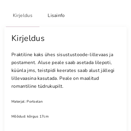
a
s
Kirjeldus
Lisainfo
-
p
o
Kirjeldus
s
t
Praktiline kaks ühes sisustustoode-lillevaas ja
a
postament. Aluse peale saab asetada lilepoti,
m
küünla jms, teistpidi keerates saab alust jällegi
e
lillevaasina kasutada. Peale on maalitud
n
romantiline tüdrukupilt.
t
k
o
Materjal: Portselan
g
u
Mõõdud: kõrgus 17cm
s