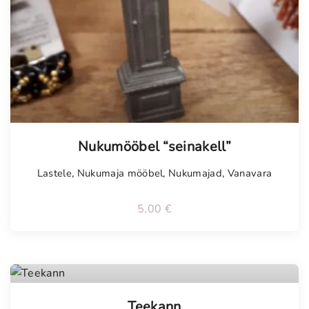
Nukumööbel “seinakell”
Lastele
,
Nukumaja mööbel
,
Nukumajad
,
Vanavara
5,00
€
Teekann