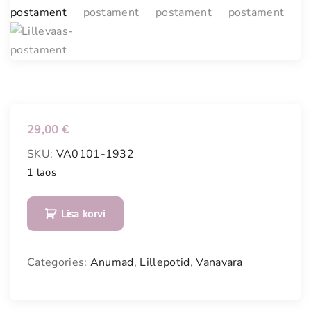
29,00
€
SKU:
VA0101-1932
1 laos
L
Lisa korvi
i
l
l
Categories:
Anumad
,
Lillepotid
,
Vanavara
e
v
a