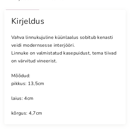
i
n
e
Kirjeldus
k
ü
Vahva linnukujuline küünlaalus sobitub kenasti
ü
veidi modernsesse interjööri.
n
Linnuke on valmistatud kasepuidust, tema tiivad
l
on värvitud vineerist.
a
a
Mõõdud:
l
u
pikkus: 13,5cm
s
,
laius: 4cm
h
e
kõrgus: 4,7cm
l
e