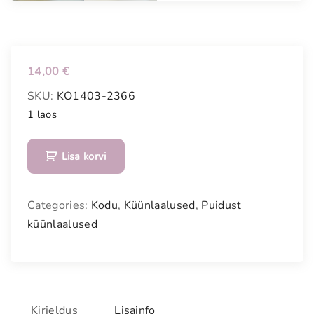
14,00
€
SKU:
KO1403-2366
1 laos
L
Lisa korvi
i
n
n
Categories:
Kodu
,
Küünlaalused
,
Puidust
u
küünlaalused
k
u
j
u
l
Kirjeldus
Lisainfo