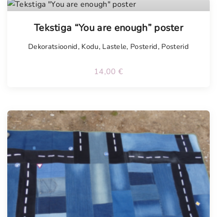
Tekstiga “You are enough” poster
Dekoratsioonid
,
Kodu
,
Lastele
,
Posterid
,
Posterid
14,00
€