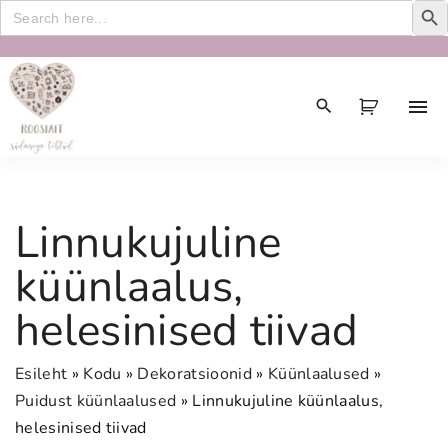
Search
for:
S
k
i
p
t
o
c
Linnukujuline
o
n
küünlaalus,
t
helesinised tiivad
e
n
t
Esileht
»
Kodu
»
Dekoratsioonid
»
Küünlaalused
»
Puidust küünlaalused
»
Linnukujuline küünlaalus,
helesinised tiivad