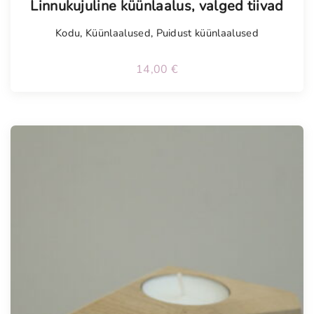
Linnukujuline küünlaalus, valged tiivad
Kodu
,
Küünlaalused
,
Puidust küünlaalused
14,00
€