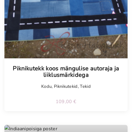
Piknikutekk koos mängulise autoraja ja
liiklusmärkidega
Kodu
,
Piknikutekid
,
Tekid
109,00
€