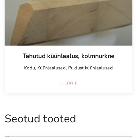
Tahutud küünlaalus, kolmnurkne
Kodu
,
Küünlaalused
,
Puidust küünlaalused
11,00
€
Seotud tooted