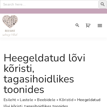
Search
for:
S
k
i
p
t
o
c
Heegeldatud lõvi
o
n
kõristi,
t
tagasihoidlikes
e
n
toonides
t
Esileht
»
Lastele
»
Beebidele
»
Kõristid
»
Heegeldatud
lõvi kõristi, tagasihoidlikes toonides