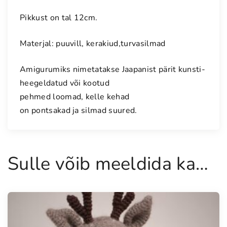
,
t
Pikkust on tal 12cm.
a
g
Materjal: puuvill, kerakiud,turvasilmad
a
s
Amigurumiks nimetatakse Jaapanist pärit kunsti-
i
heegeldatud või kootud
h
pehmed loomad, kelle kehad
o
on pontsakad ja silmad suured.
i
d
l
i
Sulle võib meeldida ka…
k
e
s
t
o