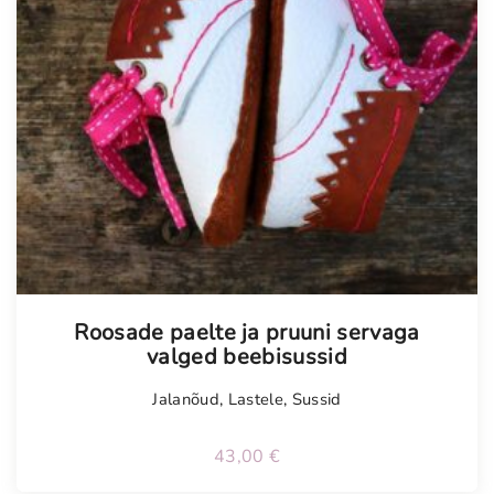
Roosade paelte ja pruuni servaga
valged beebisussid
Jalanõud
,
Lastele
,
Sussid
43,00
€