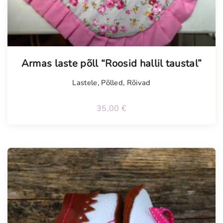
Armas laste põll “Roosid hallil taustal”
Lastele
,
Põlled
,
Rõivad
35,00
€