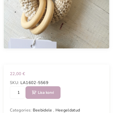
22,00
€
SKU:
LA1602-5569
H
Lisa korvi
e
e
g
Categories:
Beebidele
,
Heegeldatud