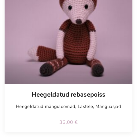
Tellimisel
Heegeldatud rebasepoiss
Heegeldatud mänguloomad
,
Lastele
,
Mänguasjad
36,00
€