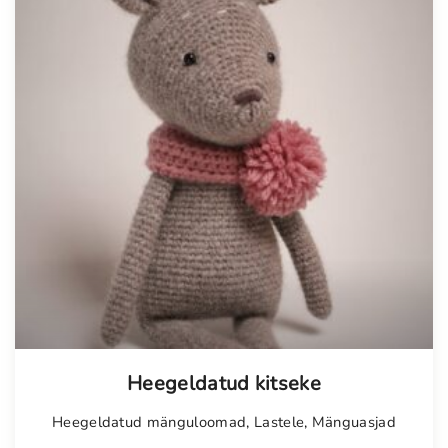
o
n
i
d
e
s
k
o
g
u
s
Tellimisel
Heegeldatud kitseke
Heegeldatud mänguloomad
,
Lastele
,
Mänguasjad