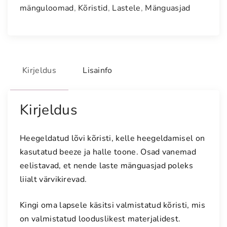
e
mänguloomad
,
Kõristid
,
Lastele
,
Mänguasjad
l
d
a
t
u
Kirjeldus
Lisainfo
d
l
õ
Kirjeldus
v
i
Heegeldatud lõvi kõristi, kelle heegeldamisel on
k
kasutatud beeze ja halle toone. Osad vanemad
õ
eelistavad, et nende laste mänguasjad poleks
r
liialt värvikirevad.
i
s
Kingi oma lapsele käsitsi valmistatud kõristi, mis
t
i
on valmistatud looduslikest materjalidest.