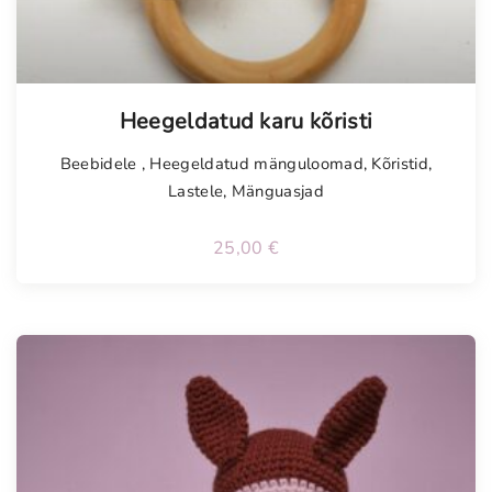
Tellimisel
Heegeldatud karu kõristi
Beebidele
,
Heegeldatud mänguloomad
,
Kõristid
,
Lastele
,
Mänguasjad
25,00
€