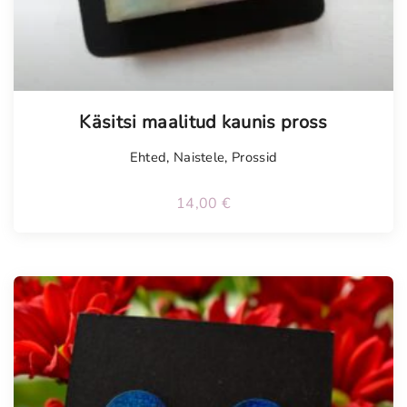
Käsitsi maalitud kaunis pross
Ehted
,
Naistele
,
Prossid
14,00
€