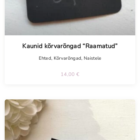
Kaunid kõrvarõngad “Raamatud”
Ehted
,
Kõrvarõngad
,
Naistele
14,00
€