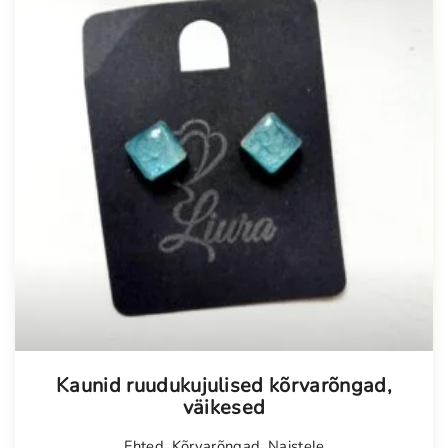
Kaunid ruudukujulised kõrvarõngad,
väikesed
Ehted
,
Kõrvarõngad
,
Naistele