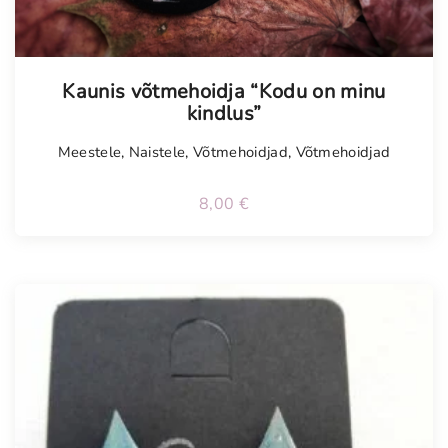
Kaunis võtmehoidja “Kodu on minu
kindlus”
Meestele
,
Naistele
,
Võtmehoidjad
,
Võtmehoidjad
8,00
€