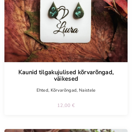
Kaunid tilgakujulised kõrvarõngad,
väikesed
Ehted
,
Kõrvarõngad
,
Naistele
12,00
€