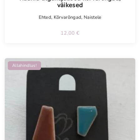
väikesed
Ehted
,
Kõrvarõngad
,
Naistele
12,00
€
Allahindlus!