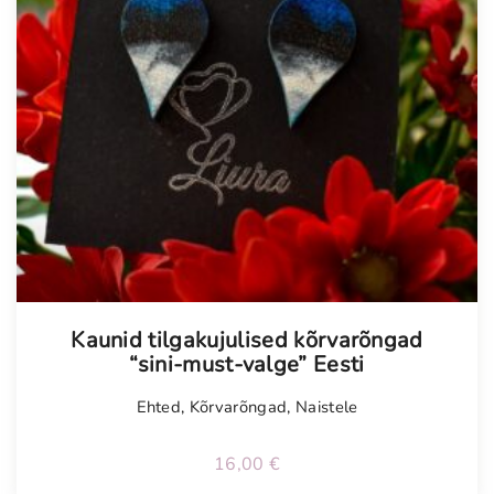
Kaunid tilgakujulised kõrvarõngad
“sini-must-valge” Eesti
Ehted
,
Kõrvarõngad
,
Naistele
16,00
€