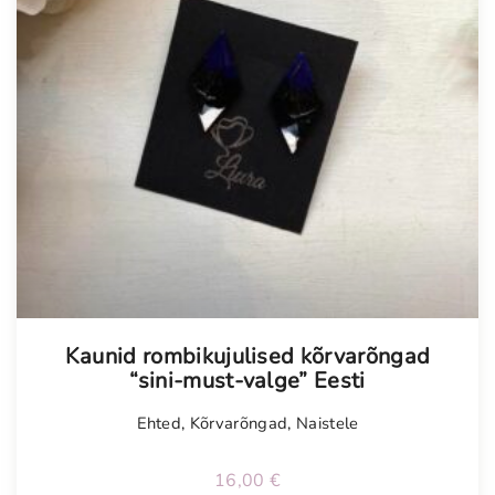
Kaunid rombikujulised kõrvarõngad
“sini-must-valge” Eesti
Ehted
,
Kõrvarõngad
,
Naistele
16,00
€