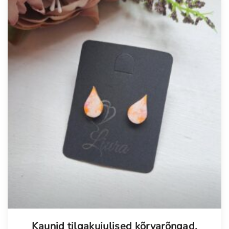
Kaunid tilgakujulised kõrvarõngad,