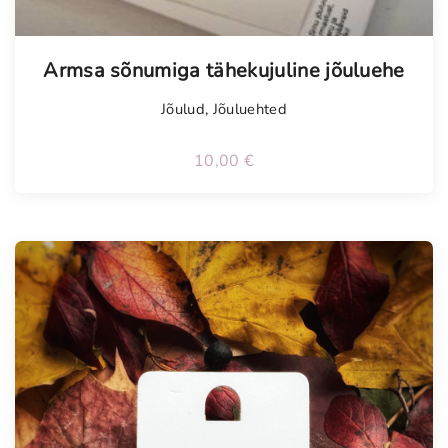
Armsa sõnumiga tähekujuline jõuluehe
Jõulud
,
Jõuluehted
10,00
€