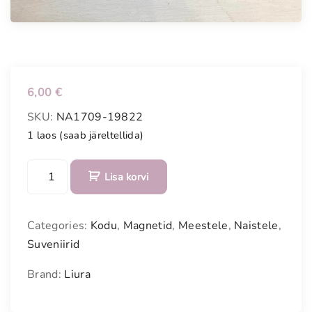
6,00
€
SKU:
NA1709-19822
1 laos (saab järeltellida)
K
Lisa korvi
a
u
n
Categories:
Kodu
,
Magnetid
,
Meestele
,
Naistele
,
i
Suveniirid
s
m
Brand:
Liura
a
g