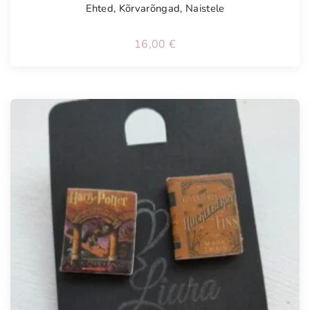
Ehted
,
Kõrvarõngad
,
Naistele
16,00
€