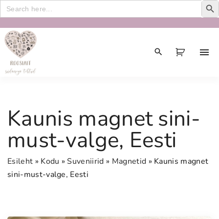
Search
for:
S
k
i
p
t
o
c
Kaunis magnet sini-
o
n
must-valge, Eesti
t
e
Esileht
»
Kodu
»
Suveniirid
»
Magnetid
»
Kaunis magnet
n
sini-must-valge, Eesti
t