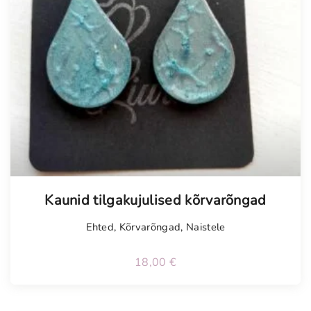
Kaunid tilgakujulised kõrvarõngad
Ehted
,
Kõrvarõngad
,
Naistele
18,00
€