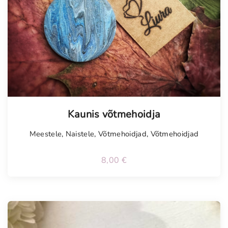
Tellimisel
Kaunis võtmehoidja
Meestele
,
Naistele
,
Võtmehoidjad
,
Võtmehoidjad
8,00
€