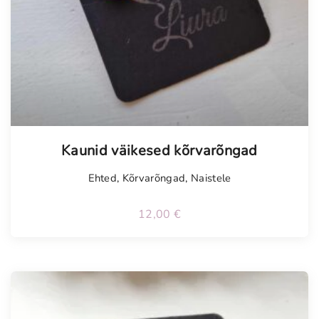
Kaunid väikesed kõrvarõngad
Ehted
,
Kõrvarõngad
,
Naistele
12,00
€