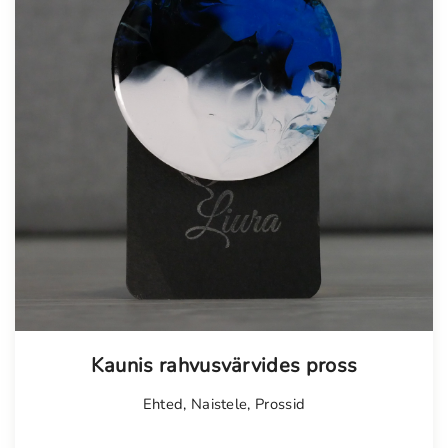
i
e
:
i
1
s
4
:
,
7
0
,
0
0
0
€
.
€
.
Kaunis rahvusvärvides pross
Ehted
,
Naistele
,
Prossid