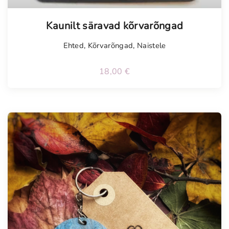
Kaunilt säravad kõrvarõngad
Ehted
,
Kõrvarõngad
,
Naistele
18,00
€