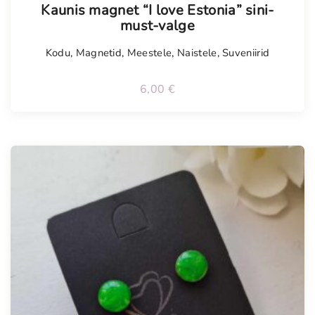
Kaunis magnet “I love Estonia” sini-
must-valge
Kodu
,
Magnetid
,
Meestele
,
Naistele
,
Suveniirid
6,00
€