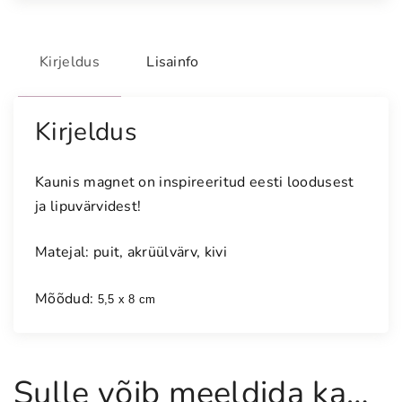
n
e
t
Kirjeldus
Lisainfo
s
i
Kirjeldus
n
i
-
Kaunis magnet on inspireeritud eesti loodusest
m
ja lipuvärvidest!
u
s
Matejal: puit, akrüülvärv, kivi
t
-
Mõõdud:
5,5 x 8 cm
v
a
l
g
Sulle võib meeldida ka…
e