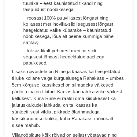
tuunika – eest kaunistatud tikandi ning
täispuidust nööbikesega;
– roosast 100% puuvillasest lõngast ning
kollasest meriinovilla-siidi segusest lõngast
heegeldatud väike kübarake – kaunistatud
nööbikesega, lõua alt peene kummiga pähe
sätitav;
– luksuslikult pehmest meriino-siidi
segusest lõngast heegeldatud paeltega
papukesed.
Lisaks rõivastele on Riinega kaasas ka heegeldatud
tilluke kollane valge kurgualusega Rahakass – umbes
5cm kõrgusel kassikesel on silmadeks väikesed
pärlid, nina on tikitud. Kaelas kannab kassike väikest
kellukest. Kuna Riine ei raatsi oma kiisukesest ka
jalutuskäikudel lahkuda, on tal kaasas ka
sünteetilisest vildist pikkade õlarihmadega
kassikandmise kotike, kuhu Rahakass mõnusalt
sisse mahub.
Villanööbikute kõik rõivad on seljast võetavad ning