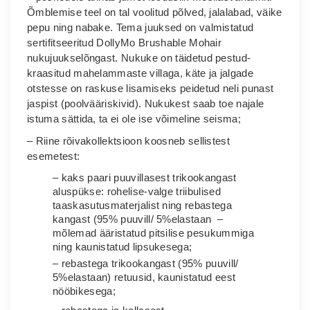
Õmblemise teel on tal voolitud põlved, jalalabad, väike
pepu ning nabake. Tema juuksed on valmistatud
sertifitseeritud DollyMo Brushable Mohair
nukujuukselõngast. Nukuke on täidetud pestud-
kraasitud mahelammaste villaga, käte ja jalgade
otstesse on raskuse lisamiseks peidetud neli punast
jaspist (poolvääriskivid). Nukukest saab toe najale
istuma sättida, ta ei ole ise võimeline seisma;
– Riine rõivakollektsioon koosneb sellistest
esemetest:
– kaks paari puuvillasest trikookangast
aluspükse: rohelise-valge triibulised
taaskasutusmaterjalist ning rebastega
kangast (
95% puuvill/ 5%elastaan
–
mõlemad ääristatud pitsilise pesukummiga
ning kaunistatud lipsukesega;
– rebastega trikookangast
(
95% puuvill/
5%elastaan
)
retuusid, kaunistatud eest
nööbikesega;