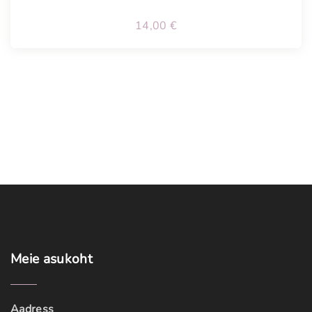
14,00
€
Meie
asukoht
Aadress