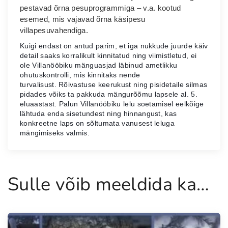
pestavad õrna pesuprogrammiga – v.a. kootud
esemed, mis vajavad õrna käsipesu
villapesuvahendiga.
Kuigi endast on antud parim
, et iga nukkude juurde käiv
detail saaks korralikult kinnitatud ning viimistletud, ei
ole Villanööbiku mänguasjad läbinud ametlikku
ohutuskontrolli, mis kinnitaks nende
turvalisust.
Rõivastuse keerukust ning pisidetaile silmas
pidades võiks ta pakkuda mängurõõmu lapsele al. 5.
eluaastast. Palun Villanööbiku lelu soetamisel eelkõige
lähtuda enda sisetundest ning hinnangust, kas
konkreetne laps on sõltumata vanusest leluga
mängimiseks valmis.
Sulle võib meeldida ka…