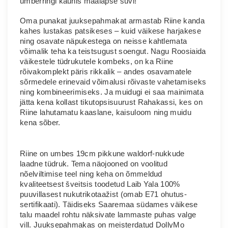
o
ümberringi kaunis maalapse suvi!
g
Oma punakat juuksepahmakat armastab Riine kanda
u
kahes lustakas patsikeses – kuid väikese harjakese
s
ning osavate näpukestega on neisse kahtlemata
võimalik teha ka teistsugust soengut. Nagu Roosiaida
väikestele tüdrukutele kombeks, on ka Riine
rõivakomplekt päris rikkalik – andes osavamatele
sõrmedele erinevaid võimalusi rõivaste vahetamiseks
ning kombineerimiseks. Ja muidugi ei saa mainimata
jätta kena kollast tikutopsisuurust Rahakassi, kes on
Riine lahutamatu kaaslane, kaisuloom ning muidu
kena sõber.
Riine on umbes 19cm
pikkune waldorf-nukkude
laadne tüdruk. Tema näojooned on voolitud
nõelviltimise teel ning keha on õmmeldud
kvaliteetsest šveitsis toodetud Laib Yala 100%
puuvillasest nukutrikotaažist (omab E71 ohutus-
sertifikaati). Täidiseks Saaremaa südames väikese
talu maadel rohtu näksivate lammaste puhas valge
vill. Juuksepahmakas on meisterdatud DollyMo