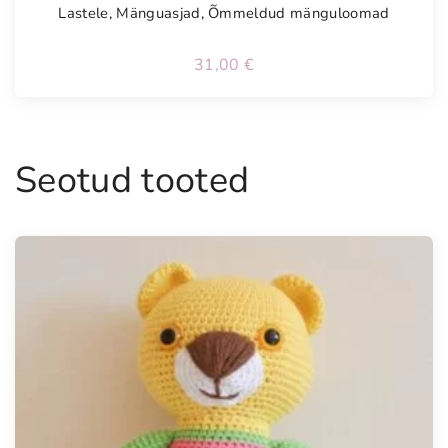
Lastele
,
Mänguasjad
,
Õmmeldud mänguloomad
31,00
€
Seotud tooted