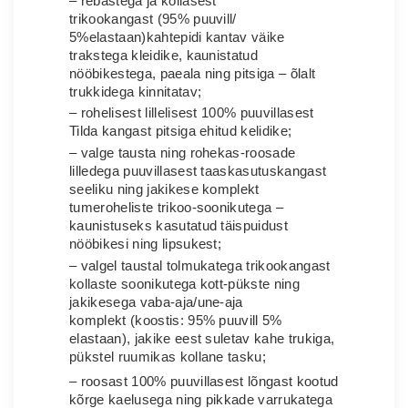
– r
ebastega ja kollasest
trikookangast
(
95% puuvill/
5%elastaan
)
kahtepidi kantav väike
trakstega kleidike, kaunistatud
nööbikestega, paeala ning pitsiga – õlalt
trukkidega kinnitatav;
– rohelisest lillelisest 100% puuvillasest
Tilda kangast pitsiga ehitud kelidike;
– valge tausta ning rohekas-roosade
lilledega puuvillasest taaskasutuskangast
seeliku ning jakikese komplekt
tumeroheliste trikoo-soonikutega –
kaunistuseks kasutatud täispuidust
nööbikesi ning lipsukest;
– valgel taustal tolmukatega trikookangast
kollaste soonikutega kott-pükste ning
jakikesega vaba-aja/une-aja
komplekt
(koostis: 95% puuvill 5%
elastaan), jakike eest suletav kahe trukiga,
pükstel ruumikas kollane tasku
;
– roosast 100% puuvillasest lõngast kootud
kõrge kaelusega ning pikkade varrukatega