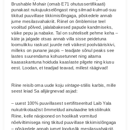
Brushable Mohair (omab E71 ohutussertifikaati)
punakast nukujuukselõngast ning silmad-kulmud-suu
tikitud puuvillase tikkimislõngaga, põskedele annab
jume mesilasvahakriit. Riinel on õmblemise teel
voolitud põlved, jalalabakesed papude kandmiseks,
väike pepu ja nabake. Tal on suhteliselt pehme keha –
käte ja jalgade otsas annab villa sisse peidetuna
loomulikku raskust juurde neli väikest poolvääriskivi,
milleks on punane jaspis – teadjate sõnul peaks see
lastes suurendama kohusetunnet ning aitama
kaasaskantuna hoiduda kaaslaste pilgete ning kiusu
eest. Loodan, et teadjad teavad, millest räägivad!
Riine reisib oma uude koju
vintage
-stiilis karbis, mille
seest leiad Sa alljärgnevad asjad:
– uuest 100% puuvillasest sertifitseeritud Laib Yala
nukutrikotaažist õmmeldud ainulaadne tekstiilnukk
Riine, kelle näojooned on hoolikalt vormitud
nõelviltimisega ning tikitud puuvillase tikkimislõngaga
– põskedele annab jumet looduslik mesilasvahakriit.