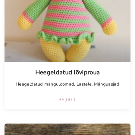
Heegeldatud lõviproua
Heegeldatud mänguloomad
,
Lastele
,
Mänguasjad
36,00
€