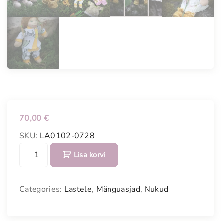
70,00
€
SKU:
LA0102-0728
M
Lisa korvi
ä
n
g
Categories:
Lastele
,
Mänguasjad
,
Nukud
u
n