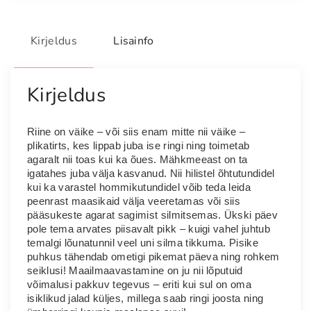
u
k
k
Kirjeldus
Lisainfo
R
o
o
Kirjeldus
s
i
Riine on väike – või siis enam mitte nii väike –
a
plikatirts, kes lippab juba ise ringi ning toimetab
i
agaralt nii toas kui ka õues. Mähkmeeast on ta
d
igatahes juba välja kasvanud. Nii hilistel õhtutundidel
kui ka varastel hommikutundidel võib teda leida
a
peenrast maasikaid välja veeretamas või siis
R
pääsukeste agarat sagimist silmitsemas. Ükski päev
i
pole tema arvates piisavalt pikk – kuigi vahel juhtub
i
temalgi lõunatunnil veel uni silma tikkuma. Pisike
puhkus tähendab ometigi pikemat päeva ning rohkem
n
seiklusi! Maailmaavastamine on ju nii lõputuid
e
võimalusi pakkuv tegevus – eriti kui sul on oma
k
isiklikud jalad küljes, millega saab ringi joosta ning