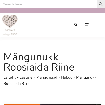
Search
for:
S
k
i
p
t
o
c
Mängunukk
o
n
Roosiaida Riine
t
e
Esileht
»
Lastele
»
Mänguasjad
»
Nukud
»
Mängunukk
n
Roosiaida Riine
t