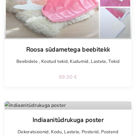
Tellimisel
Roosa südametega beebitekk
Beebidele
,
Kootud tekid
,
Kudumid
,
Lastele
,
Tekid
89,00
€
Indiaanitüdrukuga poster
Dekoratsioonid
,
Kodu
,
Lastele
,
Posterid
,
Posterid