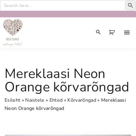
Search
for:
S
k
i
p
t
o
c
Mereklaasi Neon
o
n
Orange kõrvarõngad
t
e
Esileht
»
Naistele
»
Ehted
»
Kõrvarõngad
»
Mereklaasi
n
Neon Orange kõrvarõngad
t