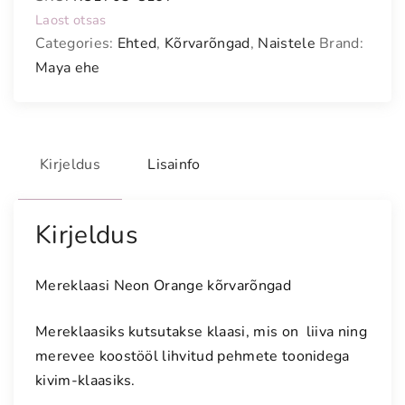
Laost otsas
Categories:
Ehted
,
Kõrvarõngad
,
Naistele
Brand:
Maya ehe
Kirjeldus
Lisainfo
Kirjeldus
Mereklaasi Neon Orange kõrvarõngad
Mereklaasiks kutsutakse klaasi, mis on liiva ning
merevee koostööl lihvitud pehmete toonidega
kivim-klaasiks.