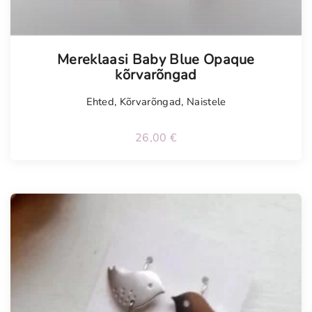
Mereklaasi Baby Blue Opaque
kõrvarõngad
Ehted
,
Kõrvarõngad
,
Naistele
26,00
€