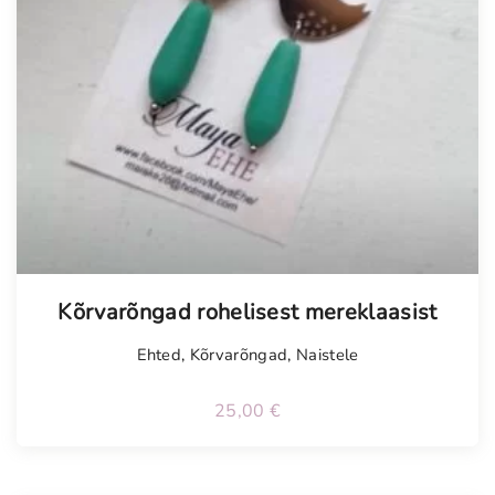
Kõrvarõngad rohelisest mereklaasist
Ehted
,
Kõrvarõngad
,
Naistele
25,00
€