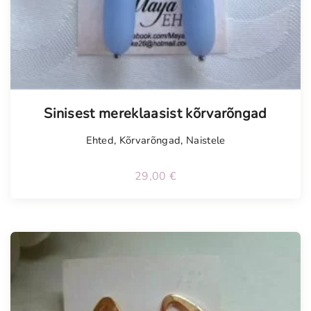
Sinisest mereklaasist kõrvarõngad
Ehted
,
Kõrvarõngad
,
Naistele
29,00
€