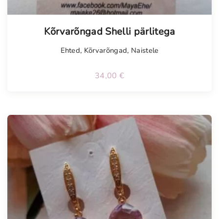
Kõrvarõngad Shelli pärlitega
Ehted
,
Kõrvarõngad
,
Naistele
34,00
€