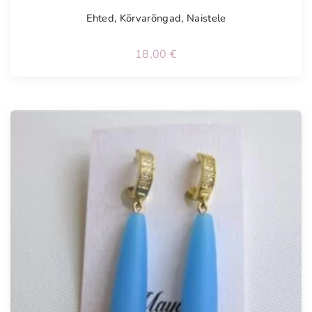
Ehted
,
Kõrvarõngad
,
Naistele
18,00
€