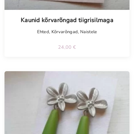
Kaunid kõrvarõngad tiigrisilmaga
Ehted
,
Kõrvarõngad
,
Naistele
24,00
€