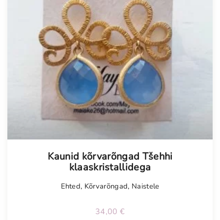
Kaunid kõrvarõngad Tšehhi
klaaskristallidega
Ehted
,
Kõrvarõngad
,
Naistele
34,00
€