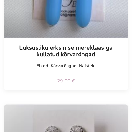
Luksusliku erksinise mereklaasiga
kullatud kõrvarõngad
Ehted
,
Kõrvarõngad
,
Naistele
29,00
€