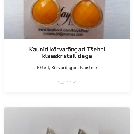
Kaunid kõrvarõngad Tšehhi
klaaskristallidega
Ehted
,
Kõrvarõngad
,
Naistele
34,00
€