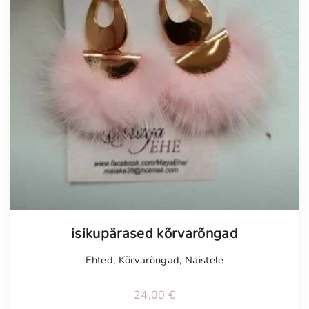
isikupärased kõrvarõngad
Ehted
,
Kõrvarõngad
,
Naistele
24,00
€