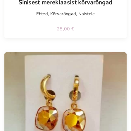
Sinisest mereklaasist kõrvarõngad
Ehted
,
Kõrvarõngad
,
Naistele
28,00
€