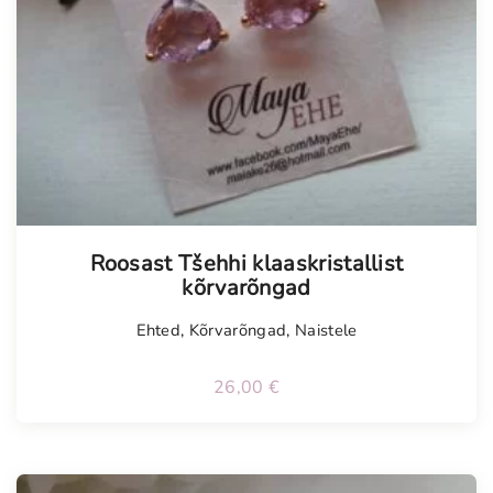
Roosast Tšehhi klaaskristallist
kõrvarõngad
Ehted
,
Kõrvarõngad
,
Naistele
26,00
€