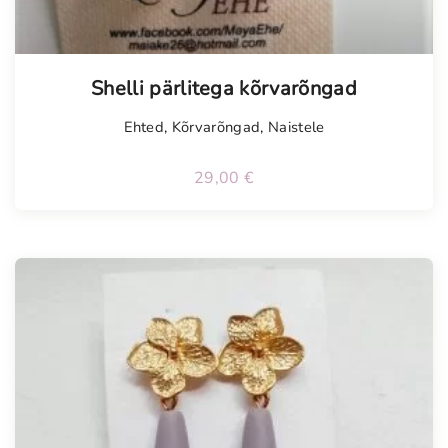
Shelli pärlitega kõrvarõngad
Ehted
,
Kõrvarõngad
,
Naistele
29,00
€