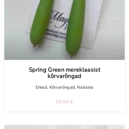
Spring Green mereklaasist
kõrvarõngad
Ehted
,
Kõrvarõngad
,
Naistele
29,00
€