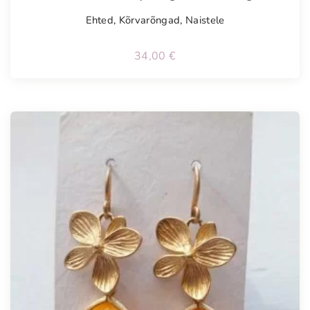
Ehted
,
Kõrvarõngad
,
Naistele
34,00
€