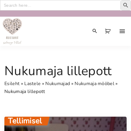
Search
for:
S
k
i
p
t
o
c
Nukumaja lillepott
o
n
Esileht
»
Lastele
»
Nukumajad
»
Nukumaja mööbel
»
t
Nukumaja lillepott
e
n
t
Tellimisel