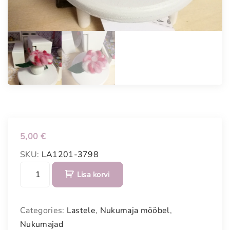
5,00
€
SKU:
LA1201-3798
N
Lisa korvi
u
k
u
Categories:
Lastele
,
Nukumaja mööbel
,
m
Nukumajad