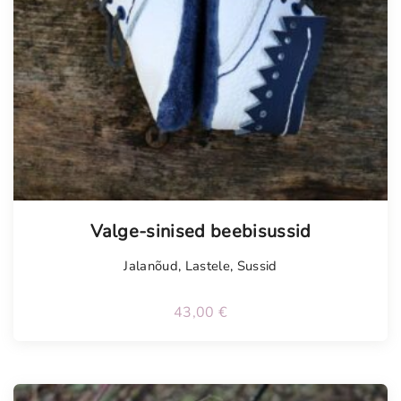
Valge-sinised beebisussid
Jalanõud
,
Lastele
,
Sussid
43,00
€