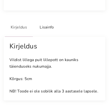
a
j
a
l
i
Kirjeldus
Lisainfo
l
l
e
Kirjeldus
p
o
Vildist lillega puit lillepott on kauniks
t
täienduseks nukumajja.
t
k
Kõrgus: 5cm
o
g
NB! Toode ei ole sobilik alla 3 aastasele lapsele.
u
s