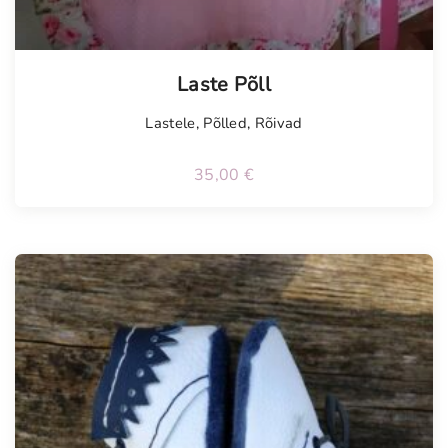
Laste Põll
Lastele
,
Põlled
,
Rõivad
35,00
€