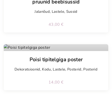
pruunid beebisussid
Jalanõud
,
Lastele
,
Sussid
43,00
€
Poisi tipitelgiga poster
Dekoratsioonid
,
Kodu
,
Lastele
,
Posterid
,
Posterid
14,00
€