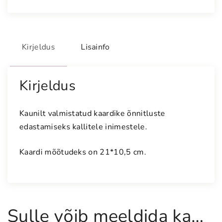
d
e
l
i
Kirjeldus
Lisainfo
l
l
e
Kirjeldus
d
e
Kaunilt valmistatud kaardike õnnitluste
g
edastamiseks kallitele inimestele.
a
l
Kaardi mõõtudeks on 21*10,5 cm.
o
o
d
u
s
Sulle võib meeldida ka…
v