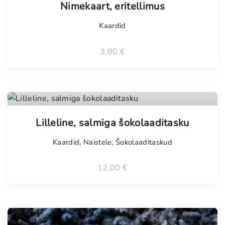
Nimekaart, eritellimus
Kaardid
3,00
€
Tellimisel
Lilleline, salmiga šokolaaditasku
Kaardid
,
Naistele
,
Šokolaaditaskud
12,00
€