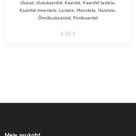
Jõulud
,
Jõulukaardid
,
Kaardid
,
Kaardid lastele
,
Kaardid meestele
,
Lastele
,
Meestele
,
Naistele
,
Õnnitluskaardid
,
Postkaardid
3,00
€
Meie
asukoht