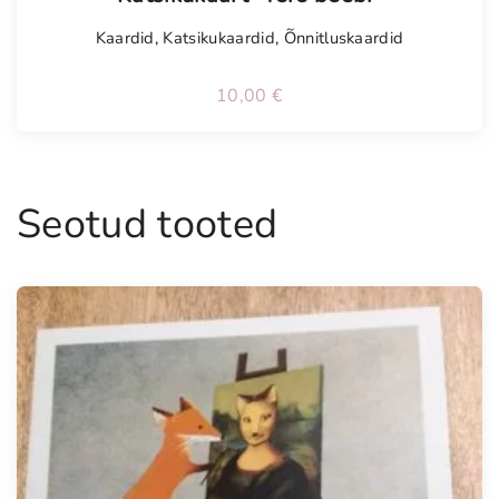
Kaardid
,
Katsikukaardid
,
Õnnitluskaardid
10,00
€
Seotud tooted