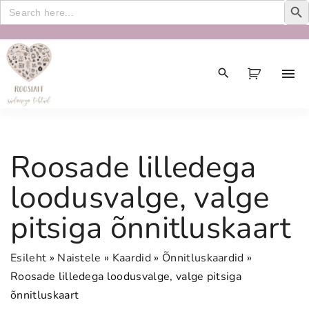
Search
for:
S
k
i
p
t
o
c
Roosade lilledega
o
n
loodusvalge, valge
t
pitsiga õnnitluskaart
e
n
t
Esileht
»
Naistele
»
Kaardid
»
Õnnitluskaardid
»
Roosade lilledega loodusvalge, valge pitsiga
õnnitluskaart