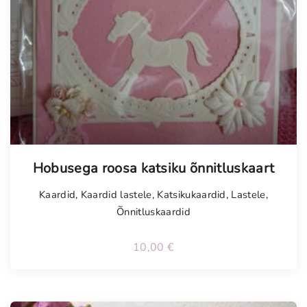
Tellimisel
Hobusega roosa katsiku õnnitluskaart
Kaardid
,
Kaardid lastele
,
Katsikukaardid
,
Lastele
,
Õnnitluskaardid
10,00
€