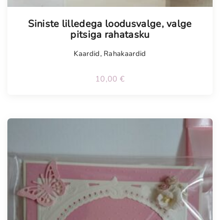
n
Tellimisel
n
Siniste lilledega loodusvalge, valge
i
pitsiga rahatasku
t
Kaardid
,
Rahakaardid
l
u
10,00
€
s
k
a
a
r
t
k
o
g
u
s