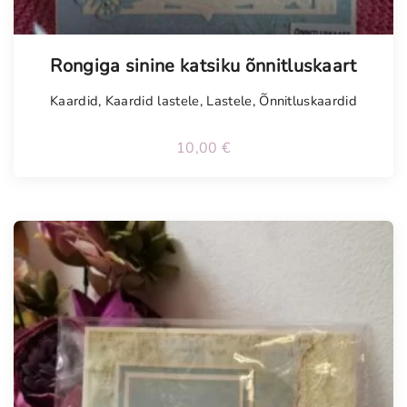
Tellimisel
Rongiga sinine katsiku õnnitluskaart
Kaardid
,
Kaardid lastele
,
Lastele
,
Õnnitluskaardid
10,00
€