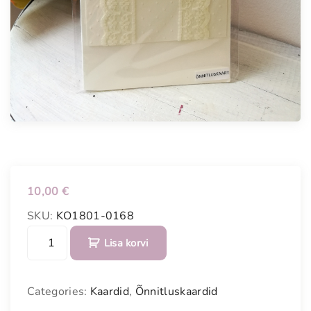
10,00
€
SKU:
KO1801-0168
R
Lisa korvi
o
o
s
Categories:
Kaardid
,
Õnnitluskaardid
a