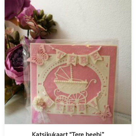
Tellimisel
Katsikukaart “Tere beebi”