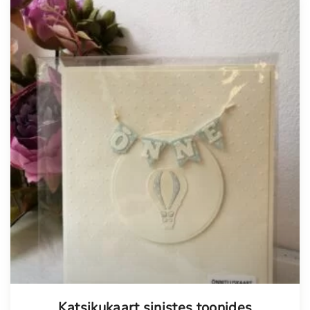
Tellimisel
Katsikukaart sinistes toonides