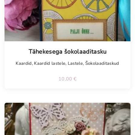
Tellimisel
Tähekesega šokolaaditasku
Kaardid
,
Kaardid lastele
,
Lastele
,
Šokolaaditaskud
10,00
€