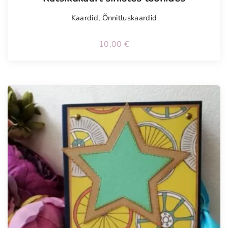
Kaardid
,
Õnnitluskaardid
10,00
€