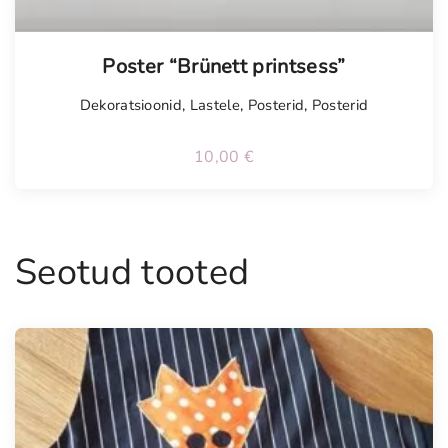
Tellimisel
Poster “Brünett printsess”
Dekoratsioonid
,
Lastele
,
Posterid
,
Posterid
10,00
€
Seotud tooted