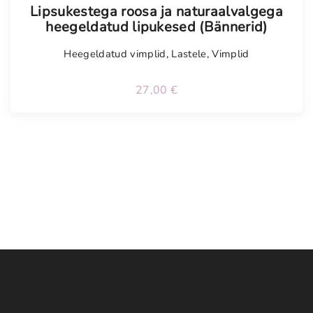
Lipsukestega roosa ja naturaalvalgega
heegeldatud lipukesed (Bännerid)
Heegeldatud vimplid
,
Lastele
,
Vimplid
27,00
€