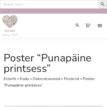
Search
for:
S
k
i
p
t
o
c
Poster “Punapäine
o
n
printsess”
t
e
Esileht
»
Kodu
»
Dekoratsioonid
»
Posterid
»
Poster
n
“Punapäine printsess”
t