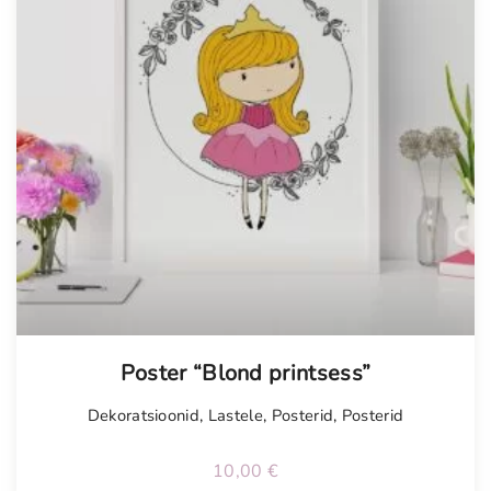
Poster “Blond printsess”
Dekoratsioonid
,
Lastele
,
Posterid
,
Posterid
10,00
€