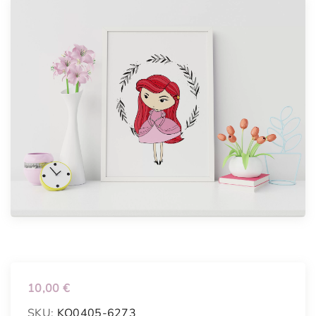
10,00
€
SKU:
KO0405-6273