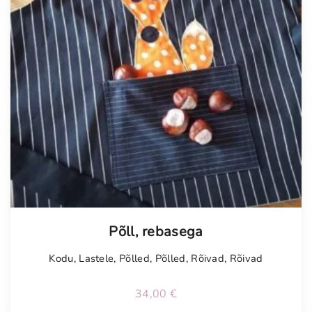
Tellimisel
Põll, rebasega
Kodu
,
Lastele
,
Põlled
,
Põlled
,
Rõivad
,
Rõivad
34,00
€