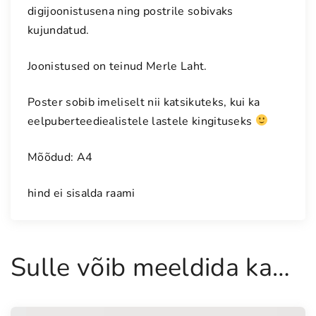
digijoonistusena ning postrile sobivaks
p
kujundatud.
r
i
Joonistused on teinud Merle Laht.
n
t
Poster sobib imeliselt nii katsikuteks, kui ka
s
e
eelpuberteediealistele lastele kingituseks
s
s
Mõõdud: A4
"
k
hind ei sisalda raami
o
g
u
Sulle võib meeldida ka…
s