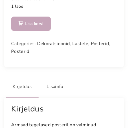
1 laos
P
Lisa korvi
o
s
t
Categories:
Dekoratsioonid
,
Lastele
,
Posterid
,
e
Posterid
r
"
P
u
n
Kirjeldus
Lisainfo
a
p
ä
Kirjeldus
i
n
Armsad tegelased posteril on valminud
e