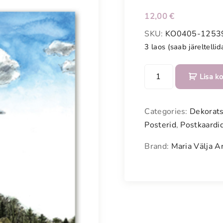
Meestele
12,00
€
Kodu
SKU:
KO0405-1253
3 laos (saab järeltellid
Vanavara
P
KOHVIK
Lisa ko
o
s
t
Categories:
Dekorats
e
Posterid
,
Postkaardi
r
"
Brand:
Maria Välja A
R
e
b
a
s
e