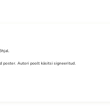
3
0
c
m
k
o
g
u
õhjal.
s
 poster. Autori poolt käsitsi signeeritud.