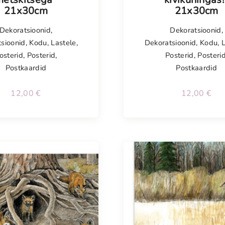
21x30cm
21x30cm
Dekoratsioonid
,
Dekoratsioonid
,
sioonid
,
Kodu
,
Lastele
,
Dekoratsioonid
,
Kodu
,
osterid
,
Posterid
,
Posterid
,
Posteri
Postkaardid
Postkaardid
12,00
€
12,00
€