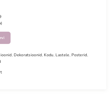
9
a)
rvi
ioonid
,
Dekoratsioonid
,
Kodu
,
Lastele
,
Posterid
,
d
rt