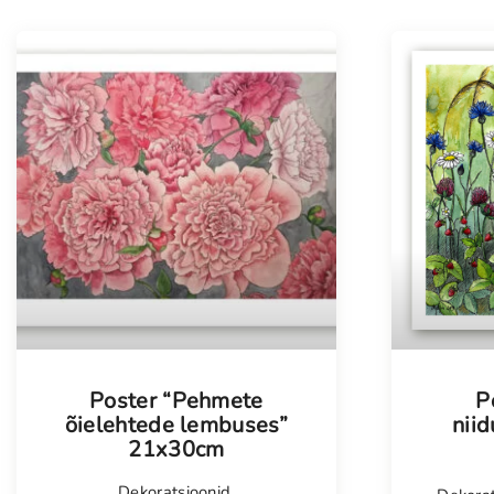
Tellimisel
Tellim
Poster “Pehmete
P
õielehtede lembuses”
nii
21x30cm
Dekoratsioonid
,