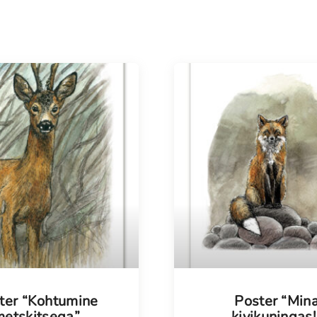
ter “Kohtumine
Poster “Min
metskitsega”
kivikuningas!