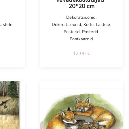
20*20 cm
Dekoratsioonid
,
Lastele
,
Dekoratsioonid
,
Kodu
,
Lastele
,
d
,
Posterid
,
Posterid
,
Postkaardid
12,00
€