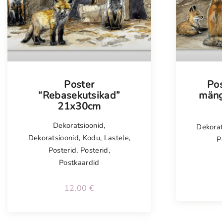
Poster
Po
“Rebasekutsikad”
mäng
21x30cm
Dekoratsioonid
,
Dekorat
Dekoratsioonid
,
Kodu
,
Lastele
,
P
Posterid
,
Posterid
,
Postkaardid
12,00
€