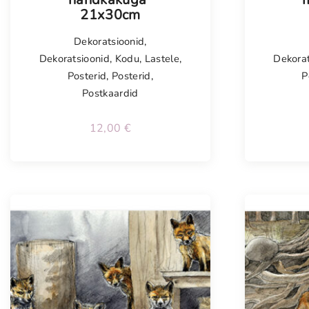
21x30cm
Dekoratsioonid
,
Dekoratsioonid
,
Kodu
,
Lastele
,
Dekorat
Posterid
,
Posterid
,
P
Postkaardid
12,00
€