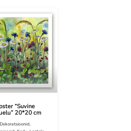
isel
oster “Suvine
duelu” 20*20 cm
Dekoratsioonid
,