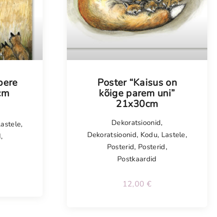
pere
Poster “Kaisus on
cm
kõige parem uni”
21x30cm
Dekoratsioonid
,
Lastele
,
Dekoratsioonid
,
Kodu
,
Lastele
,
d
,
Posterid
,
Posterid
,
Postkaardid
12,00
€