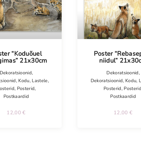
ster “Koduõuel
Poster “Rebase
imas” 21x30cm
niidul” 21x30
Dekoratsioonid
,
Dekoratsioonid
,
sioonid
,
Kodu
,
Lastele
,
Dekoratsioonid
,
Kodu
,
osterid
,
Posterid
,
Posterid
,
Posteri
Postkaardid
Postkaardid
12,00
€
12,00
€