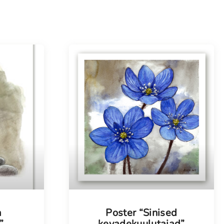
Tellimisel
a
Poster “Sinised
”
kevadekuulutajad”