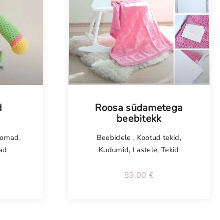
Tellimisel
d
Roosa südametega
beebitekk
oomad
,
Beebidele
,
Kootud tekid
,
ad
Kudumid
,
Lastele
,
Tekid
89,00
€