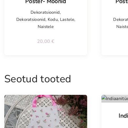
Poster- Moonid
Post
Dekoratsioonid
,
Dekoratsioonid
,
Kodu
,
Lastele
,
Dekorat
Naistele
Naist
20,00
€
Seotud tooted
Ind