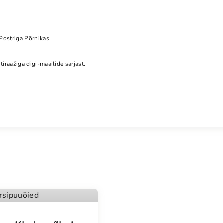
a
s
k
Postriga Põrnikas
o
g
iraažiga digi-maailide sarjast.
u
s