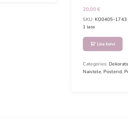
Meestele
20,00
€
Kodu
SKU:
KO0405-1743
1 laos
Vanavara
P
KOHVIK
Lisa korvi
o
s
t
Categories:
Dekorats
e
Naistele
,
Posterid
,
P
r
-
P
õ
r
n
i
k