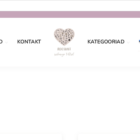
D
KONTAKT
KATEGOORIAD
oe
Määramata
tingimused
sport
Sõbrapäev
aatsus
Jõulud
Lastele
Pulmad
Naistele