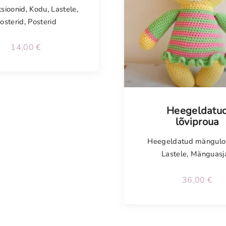
sioonid
,
Kodu
,
Lastele
,
osterid
,
Posterid
14,00
€
Heegeldatu
lõviproua
Heegeldatud mängul
Lastele
,
Mänguasj
36,00
€