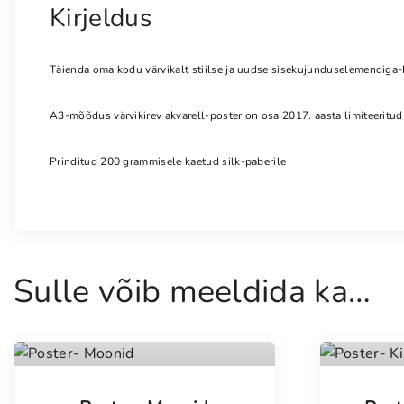
Kirjeldus
Täienda oma kodu värvikalt stiilse ja uudse sisekujunduselemendiga-
A3-mõõdus värvikirev akvarell-poster on osa 2017. aasta limiteeritud t
Prinditud 200 grammisele kaetud silk-paberile
Sulle võib meeldida ka…