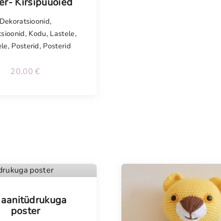
er- Kirsipuuõied
Dekoratsioonid
,
sioonid
,
Kodu
,
Lastele
,
ele
,
Posterid
,
Posterid
20,00
€
iaanitüdrukuga
poster