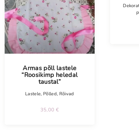
Dekorat
P
Armas põll lastele
“Roosikimp heledal
taustal”
Lastele
,
Põlled
,
Rõivad
35,00
€