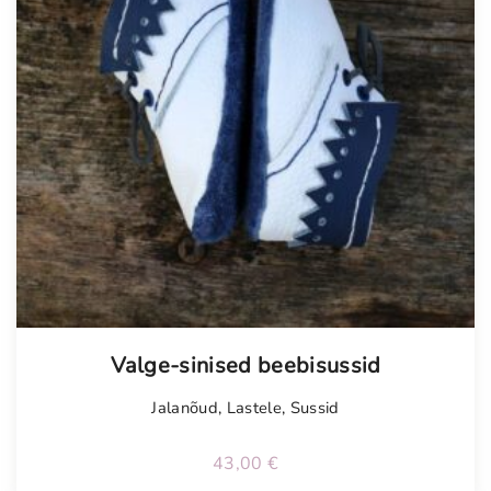
Valge-sinised beebisussid
Jalanõud
,
Lastele
,
Sussid
43,00
€