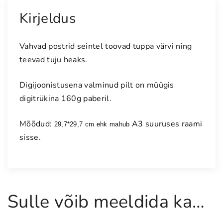
i
v
Kirjeldus
a
d
Vahvad postrid seintel toovad tuppa värvi ning
r
teevad tuju heaks.
e
b
Digijoonistusena valminud pilt on müügis
a
digitrükina 160g paberil.
s
e
Mõõdud:
A3 suuruses raami
d
29,7*29,7 cm ehk mahub 
"
sisse.
,
A
3
k
Sulle võib meeldida ka…
o
g