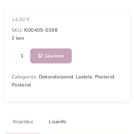
14,00
€
SKU:
KO0405-0398
2 laos
P
Lisa korvi
o
s
t
Categories:
Dekoratsioonid
,
Lastele
,
Posterid
,
e
Posterid
r
"
M
a
a
Kirjeldus
Lisainfo
l