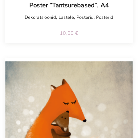
Poster “Tantsurebased”, A4
Dekoratsioonid
,
Lastele
,
Posterid
,
Posterid
10,00
€