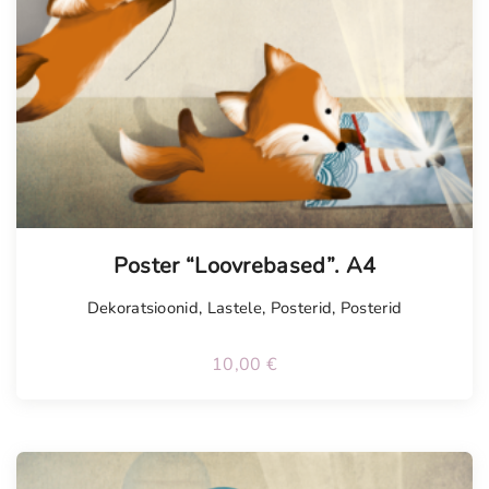
Poster “Loovrebased”. A4
Dekoratsioonid
,
Lastele
,
Posterid
,
Posterid
10,00
€