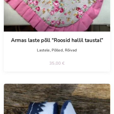
Armas laste põll “Roosid hallil taustal”
Lastele
,
Põlled
,
Rõivad
35,00
€