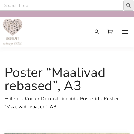
Search
for:
S
k
i
p
t
o
c
Poster “Maalivad
o
n
rebased”, A3
t
e
Esileht
»
Kodu
»
Dekoratsioonid
»
Posterid
»
Poster
n
“Maalivad rebased”, A3
t