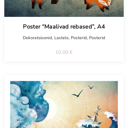
Poster “Maalivad rebased”, A4
Dekoratsioonid
,
Lastele
,
Posterid
,
Posterid
10,00
€