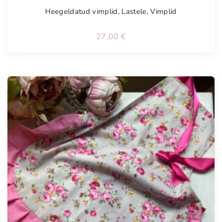
Heegeldatud vimplid
,
Lastele
,
Vimplid
27,00
€