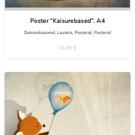
Poster “Kaisurebased”. A4
Dekoratsioonid
,
Lastele
,
Posterid
,
Posterid
10,00
€