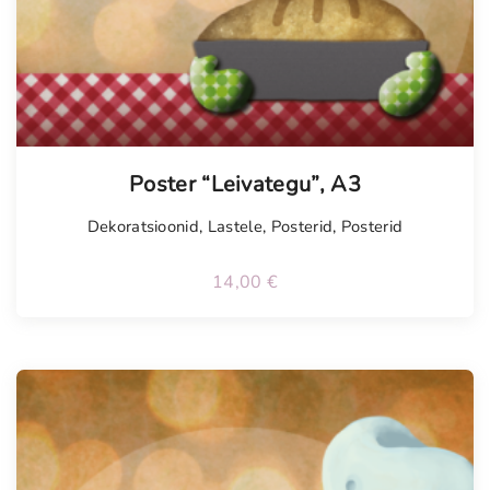
Poster “Leivategu”, A3
Dekoratsioonid
,
Lastele
,
Posterid
,
Posterid
14,00
€