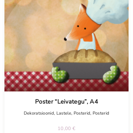
Poster “Leivategu”, A4
Dekoratsioonid
,
Lastele
,
Posterid
,
Posterid
10,00
€