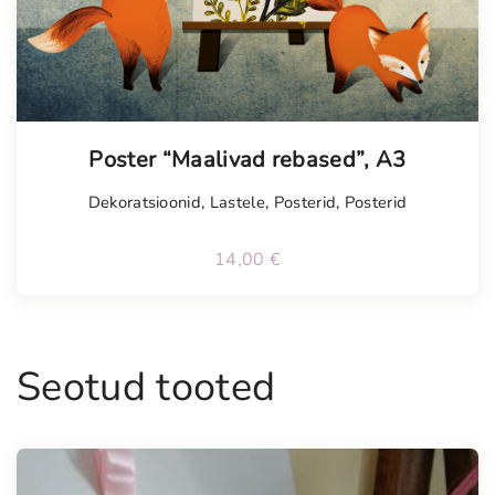
Poster “Maalivad rebased”, A3
Dekoratsioonid
,
Lastele
,
Posterid
,
Posterid
14,00
€
Seotud tooted