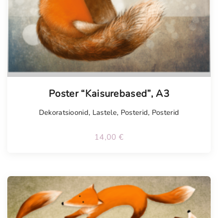
Poster “Kaisurebased”, A3
Dekoratsioonid
,
Lastele
,
Posterid
,
Posterid
14,00
€