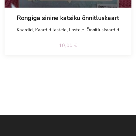
Tellimisel
Rongiga sinine katsiku õnnitluskaart
Kaardid
,
Kaardid lastele
,
Lastele
,
Õnnitluskaardid
10,00
€