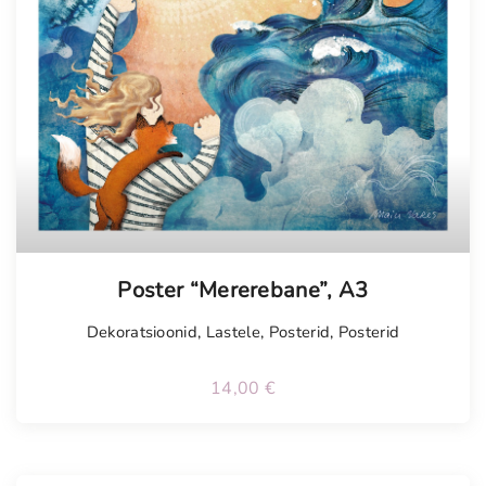
Poster “Mererebane”, A3
Dekoratsioonid
,
Lastele
,
Posterid
,
Posterid
14,00
€