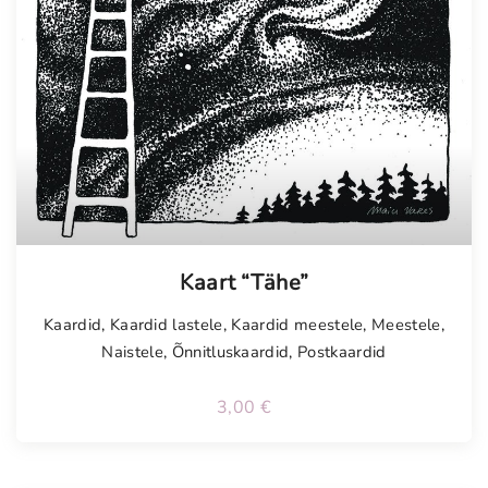
Tellimisel
Kaart “Tähe”
Kaardid
,
Kaardid lastele
,
Kaardid meestele
,
Meestele
,
Naistele
,
Õnnitluskaardid
,
Postkaardid
3,00
€