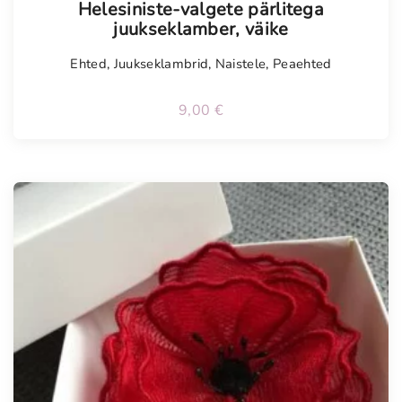
Helesiniste-valgete pärlitega
juukseklamber, väike
Ehted
,
Juukseklambrid
,
Naistele
,
Peaehted
9,00
€