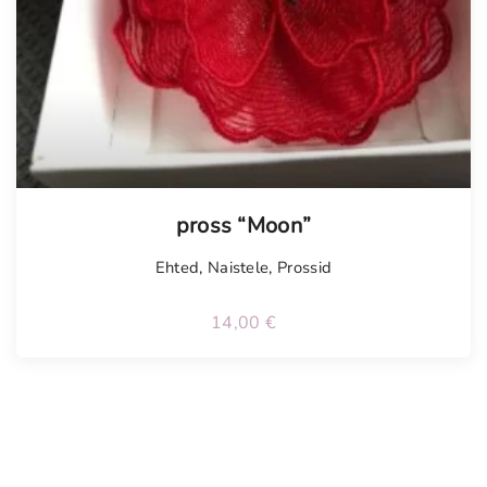
Tellimisel
pross “Moon”
Ehted
,
Naistele
,
Prossid
14,00
€