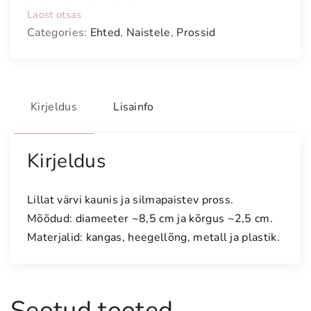
Laost otsas
Categories:
Ehted
,
Naistele
,
Prossid
Kirjeldus
Lisainfo
Kirjeldus
Lillat värvi kaunis ja silmapaistev pross.
Mõõdud: diameeter ~8,5 cm ja kõrgus ~2,5 cm.
Materjalid: kangas, heegellõng, metall ja plastik.
Seotud tooted