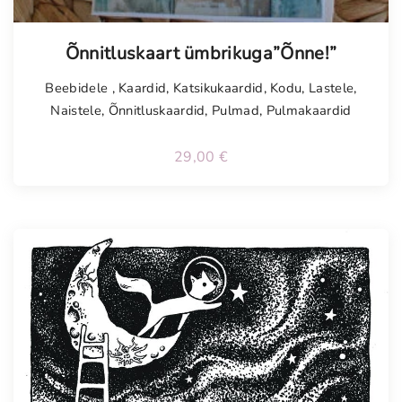
Õnnitluskaart ümbrikuga”Õnne!”
Beebidele
,
Kaardid
,
Katsikukaardid
,
Kodu
,
Lastele
,
Naistele
,
Õnnitluskaardid
,
Pulmad
,
Pulmakaardid
29,00
€