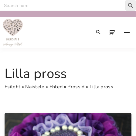
Search
for:
S
k
i
p
t
o
c
Lilla pross
o
n
Esileht
»
Naistele
»
Ehted
»
Prossid
»
Lilla pross
t
e
n
t