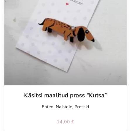
Käsitsi maalitud pross “Kutsa”
Ehted
,
Naistele
,
Prossid
14,00
€