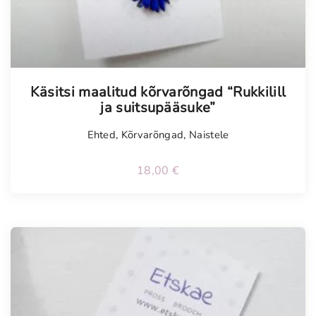
Tellimisel
Käsitsi maalitud kõrvarõngad “Rukkilill
ja suitsupääsuke”
Ehted
,
Kõrvarõngad
,
Naistele
18,00
€