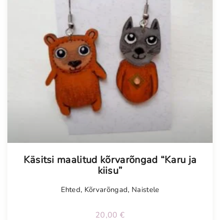
Käsitsi maalitud kõrvarõngad “Karu ja
kiisu”
Ehted
,
Kõrvarõngad
,
Naistele
20,00
€