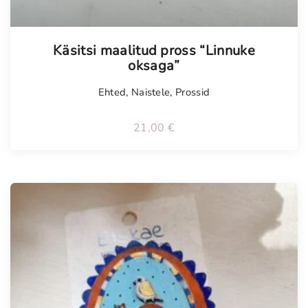
Tellimisel
Käsitsi maalitud pross “Linnuke
oksaga”
Ehted
,
Naistele
,
Prossid
21,00
€