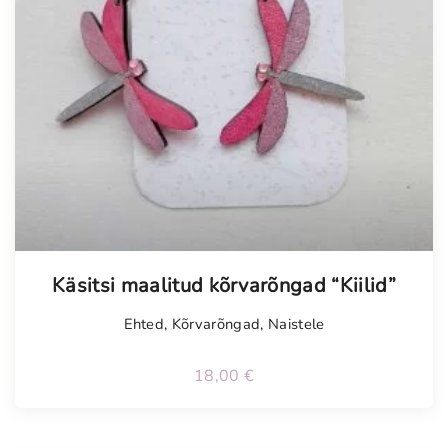
Tellimisel
Käsitsi maalitud kõrvarõngad “Kiilid”
Ehted
,
Kõrvarõngad
,
Naistele
18,00
€