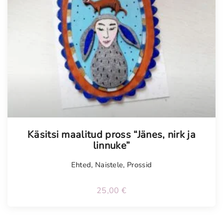
Käsitsi maalitud pross “Jänes, nirk ja
linnuke”
Ehted
,
Naistele
,
Prossid
25,00
€