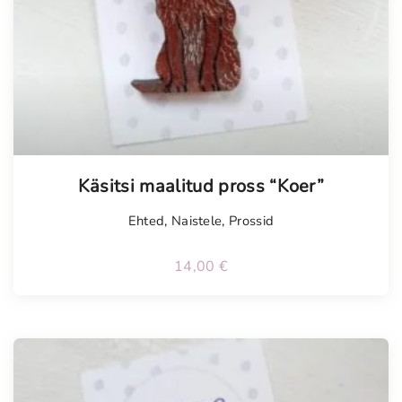
Käsitsi maalitud pross “Koer”
Ehted
,
Naistele
,
Prossid
14,00
€