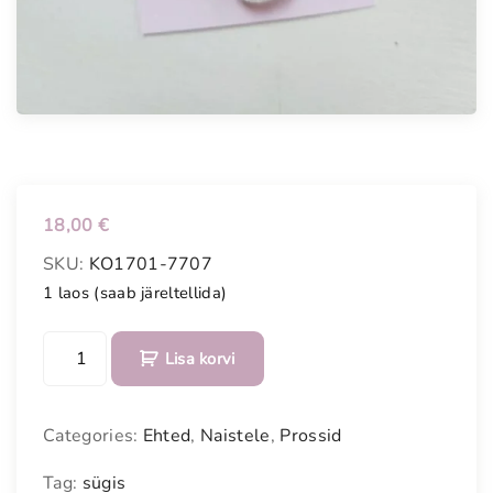
18,00
€
SKU:
KO1701-7707
1 laos (saab järeltellida)
K
Lisa korvi
ä
s
i
Categories:
Ehted
,
Naistele
,
Prossid
t
s
Tag:
sügis