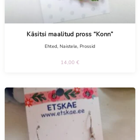
Tellimisel
Käsitsi maalitud pross “Konn”
Ehted
,
Naistele
,
Prossid
14,00
€