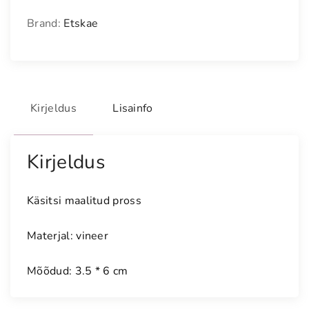
i
Brand:
Etskae
m
a
a
l
i
Kirjeldus
Lisainfo
t
u
d
Kirjeldus
p
r
o
Käsitsi maalitud pross
s
s
Materjal: vineer
"
K
Mõõdud: 3.5 * 6 cm
ä
r