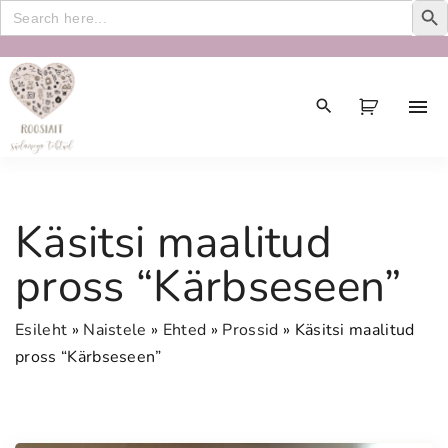
Search
for:
S
k
i
p
t
o
c
Käsitsi maalitud
o
n
pross “Kärbseseen”
t
e
Esileht
»
Naistele
»
Ehted
»
Prossid
»
Käsitsi maalitud
n
pross “Kärbseseen”
t