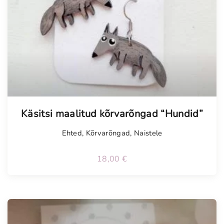
Tellimisel
Käsitsi maalitud kõrvarõngad “Hundid”
Ehted
,
Kõrvarõngad
,
Naistele
18,00
€