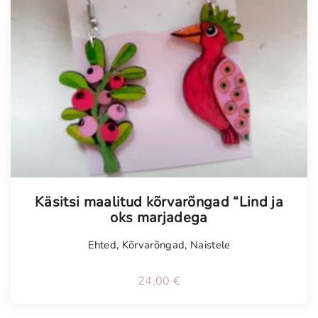
Käsitsi maalitud kõrvarõngad “Lind ja
oks marjadega
Ehted
,
Kõrvarõngad
,
Naistele
24,00
€