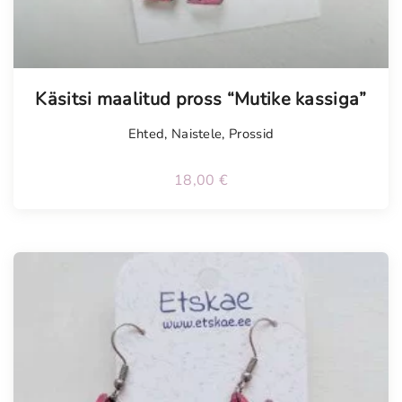
Tellimisel
Käsitsi maalitud pross “Mutike kassiga”
Ehted
,
Naistele
,
Prossid
18,00
€