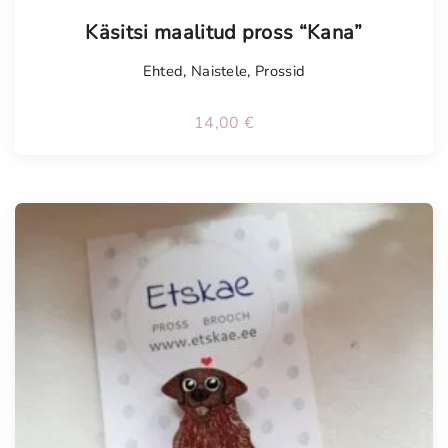
Käsitsi maalitud pross “Kana”
Ehted
,
Naistele
,
Prossid
14,00
€