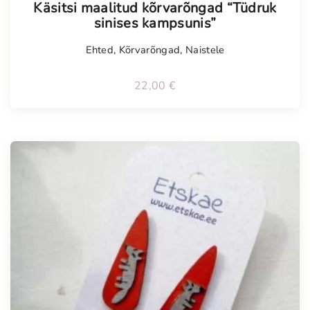
Käsitsi maalitud kõrvarõngad “Tüdruk
sinises kampsunis”
Ehted
,
Kõrvarõngad
,
Naistele
22,00
€