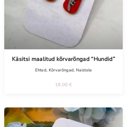
Käsitsi maalitud kõrvarõngad “Hundid”
Ehted
,
Kõrvarõngad
,
Naistele
18,00
€