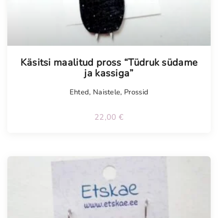
Tellimisel
Käsitsi maalitud pross “Tüdruk südame
ja kassiga”
Ehted
,
Naistele
,
Prossid
22,00
€