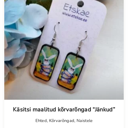
Tellimisel
Käsitsi maalitud kõrvarõngad “Jänkud”
Ehted
,
Kõrvarõngad
,
Naistele