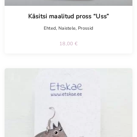
Käsitsi maalitud pross “Uss”
Ehted
,
Naistele
,
Prossid
18,00
€