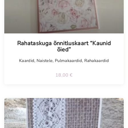
Tellimisel
Rahataskuga õnnitluskaart “Kaunid
õied”
Kaardid
,
Naistele
,
Pulmakaardid
,
Rahakaardid
18,00
€