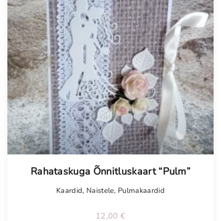
Tellimisel
Rahataskuga Õnnitluskaart “Pulm”
Kaardid
,
Naistele
,
Pulmakaardid
12,00
€