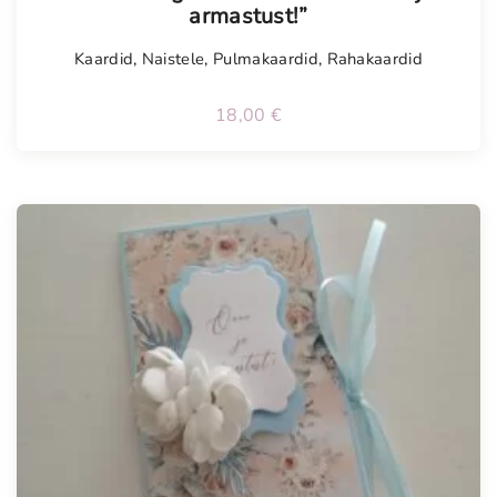
armastust!”
Kaardid
,
Naistele
,
Pulmakaardid
,
Rahakaardid
18,00
€