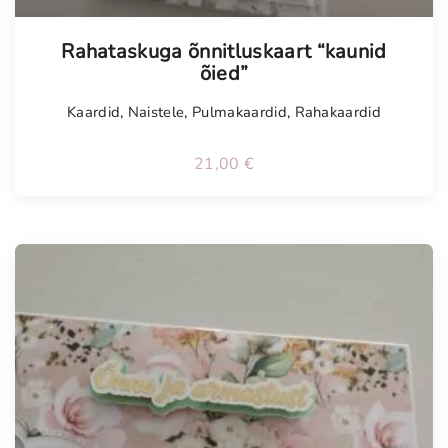
Tellimisel
Rahataskuga õnnitluskaart “kaunid
õied”
Kaardid
,
Naistele
,
Pulmakaardid
,
Rahakaardid
21,00
€