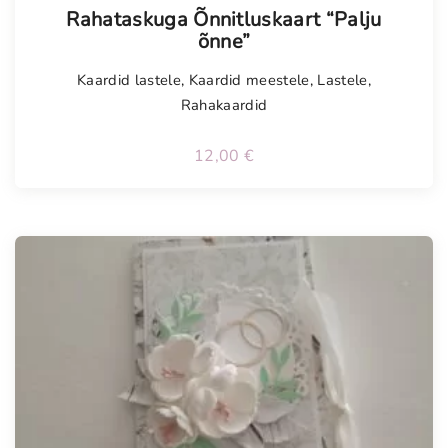
Rahataskuga Õnnitluskaart “Palju
õnne”
Kaardid lastele
,
Kaardid meestele
,
Lastele
,
Rahakaardid
12,00
€