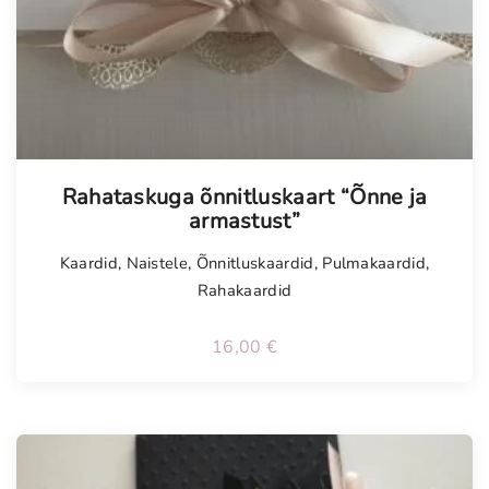
Rahataskuga õnnitluskaart “Õnne ja
armastust”
Kaardid
,
Naistele
,
Õnnitluskaardid
,
Pulmakaardid
,
Rahakaardid
16,00
€