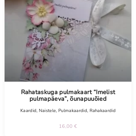
Tellimisel
Rahataskuga pulmakaart “Imelist
pulmapäeva”, õunapuuõied
Kaardid
,
Naistele
,
Pulmakaardid
,
Rahakaardid
16,00
€