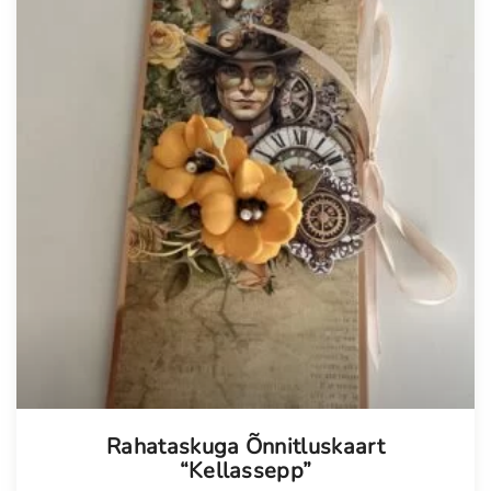
u
s
Rahataskuga Õnnitluskaart
“Kellassepp”