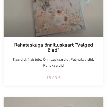
Rahataskuga õnnitluskaart “Valged
õied”
Kaardid
,
Naistele
,
Õnnitluskaardid
,
Pulmakaardid
,
Rahakaardid
18,00
€