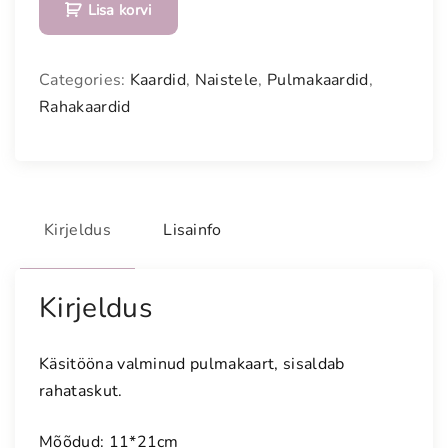
Lisa korvi
u
l
m
Categories:
Kaardid
,
Naistele
,
Pulmakaardid
,
a
Rahakaardid
k
a
a
r
t
Kirjeldus
Lisainfo
p
r
u
Kirjeldus
u
t
Käsitööna valminud pulmakaart, sisaldab
p
rahataskut.
a
a
Mõõdud: 11*21cm
r