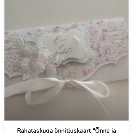
Tellimisel
Rahataskuga õnnitluskaart “Õnne ja