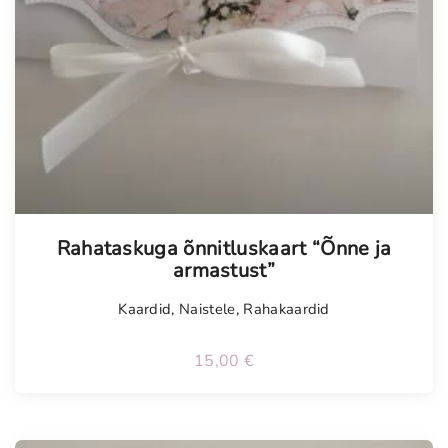
Tellimisel
Rahataskuga õnnitluskaart “Õnne ja
armastust”
Kaardid
,
Naistele
,
Rahakaardid
15,00
€