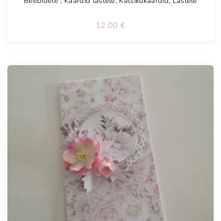
Beebidele
,
Kaardid lastele
,
Katsikukaardid
,
Lastele
12,00
€