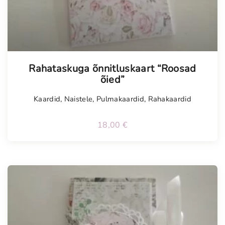
Tellimisel
Rahataskuga õnnitluskaart “Roosad
õied”
Kaardid
,
Naistele
,
Pulmakaardid
,
Rahakaardid
18,00
€