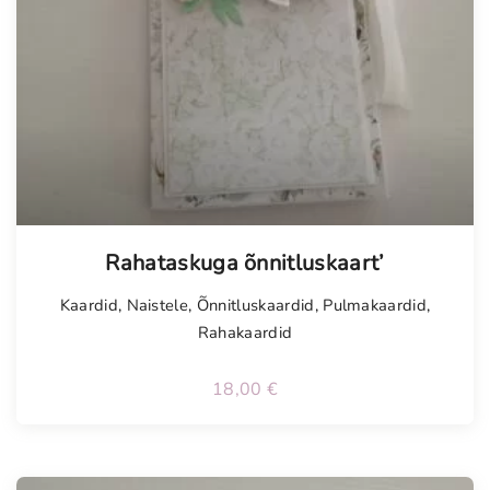
Tellimisel
Rahataskuga õnnitluskaart’
Kaardid
,
Naistele
,
Õnnitluskaardid
,
Pulmakaardid
,
Rahakaardid
18,00
€