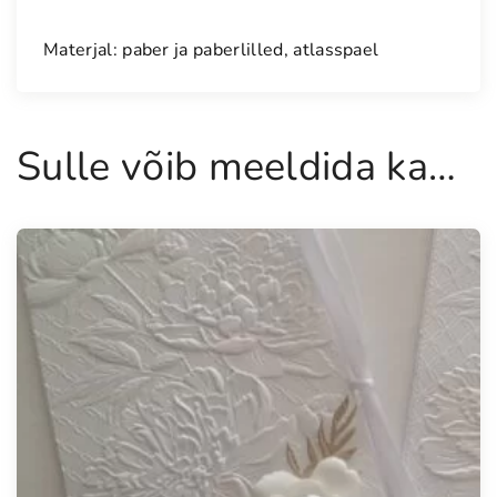
i
Materjal: paber ja paberlilled, atlasspael
g
a
"
I
Sulle võib meeldida ka…
m
e
l
i
s
t
p
u
l
m
a
p