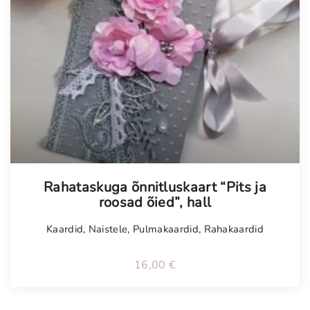
Tellimisel
Rahataskuga õnnitluskaart “Pits ja
roosad õied”, hall
Kaardid
,
Naistele
,
Pulmakaardid
,
Rahakaardid
16,00
€