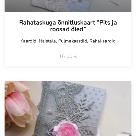
Tellimisel
Rahataskuga õnnitluskaart “Pits ja
roosad õied”
Kaardid
,
Naistele
,
Pulmakaardid
,
Rahakaardid
16,00
€