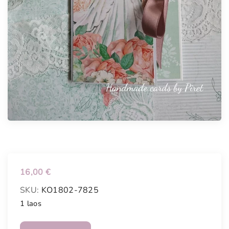
16,00
€
SKU:
KO1802-7825
1 laos
P