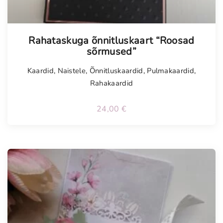
Rahataskuga õnnitluskaart “Roosad
sõrmused”
Kaardid
,
Naistele
,
Õnnitluskaardid
,
Pulmakaardid
,
Rahakaardid
24,00
€