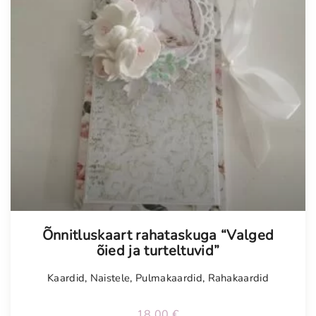
Õnnitluskaart rahataskuga “Valged
õied ja turteltuvid”
Kaardid
,
Naistele
,
Pulmakaardid
,
Rahakaardid
18,00
€