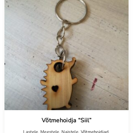
Võtmehoidja “Siil”
Lastele
,
Meestele
,
Naistele
,
Võtmehoidjad
,