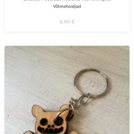
Võtmehoidjad
6,00
€