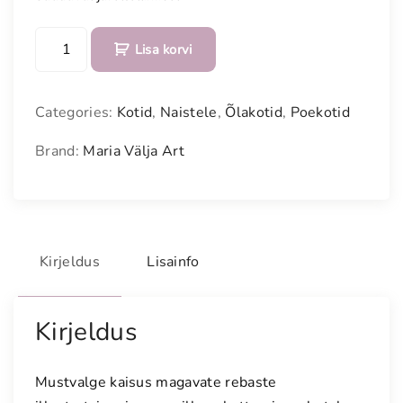
R
Lisa korvi
i
i
d
Categories:
Kotid
,
Naistele
,
Õlakotid
,
Poekotid
e
s
Brand:
Maria Välja Art
t
k
o
t
Kirjeldus
Lisainfo
t
"
R
Kirjeldus
e
b
a
Mustvalge kaisus magavate rebaste
s