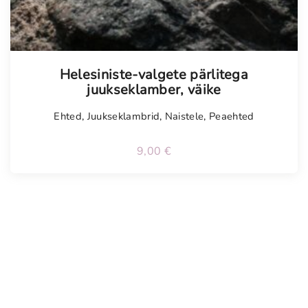
Helesiniste-valgete pärlitega
juukseklamber, väike
Ehted
,
Juukseklambrid
,
Naistele
,
Peaehted
9,00
€