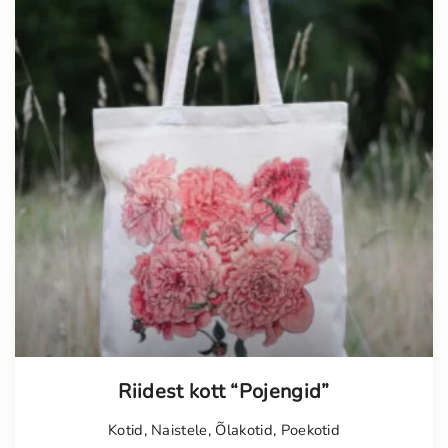
Riidest kott “Pojengid”
Kotid
,
Naistele
,
Õlakotid
,
Poekotid