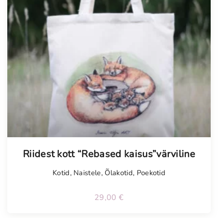
Riidest kott “Rebased kaisus”värviline
Kotid
,
Naistele
,
Õlakotid
,
Poekotid
29,00
€