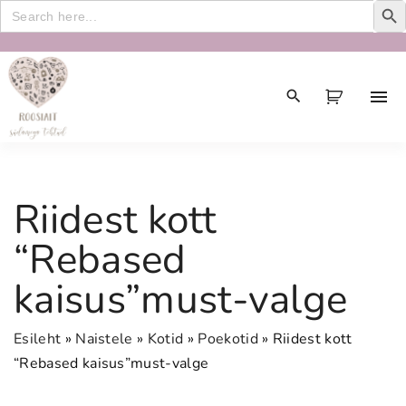
Search
for:
S
k
i
p
t
o
c
Riidest kott
o
n
“Rebased
t
kaisus”must-valge
e
n
t
Esileht
»
Naistele
»
Kotid
»
Poekotid
»
Riidest kott
“Rebased kaisus”must-valge