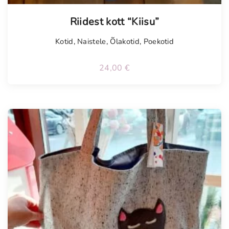
Riidest kott “Kiisu”
Kotid
,
Naistele
,
Õlakotid
,
Poekotid
24,00
€