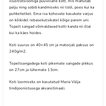
illustratsiooniga puuvillane kott, mis mahutab
e
palju ning sobib kandmiseks nii tööl, poes kui ka
d
puhkehetkel. Ema-isa kohevate kasukate varjus
k
on kõikidel rebasekutsikatel kõige parem uni.
a
Topelt sangad võimaldavad kotti kanda nii õlal
i
kui ka käes hoides.
s
u
Koti suurus on 40×45 cm ja materjali paksus on
s
240g/m2.
"
m
Topeltsangadega koti pikemate sangade pikkus
u
s
on 27cm ja lühemate 13cm.
t
-
Koti loomiseks on kasutatud Maria Välja
v
tindijoonistusega akvarellmaali.
a
l
g