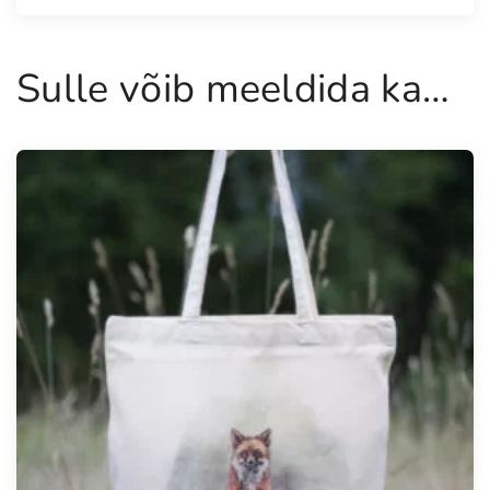
e
k
Sulle võib meeldida ka…
o
g
u
s