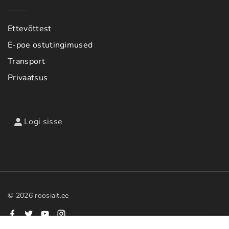
Ettevõttest
E-poe ostutingimused
Transport
Privaatsus
Logi sisse
©
2026
roosiait.ee
f
t
y
i
a
w
o
n
c
i
u
s