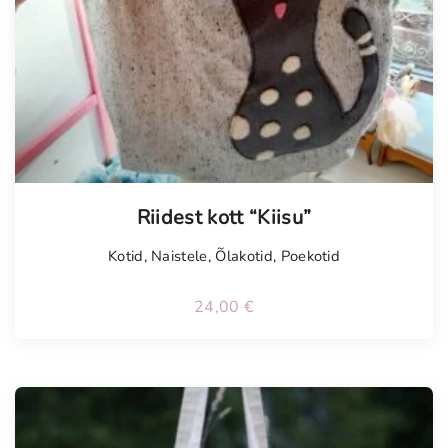
Riidest kott “Kiisu”
Kotid
,
Naistele
,
Õlakotid
,
Poekotid
24,00
€