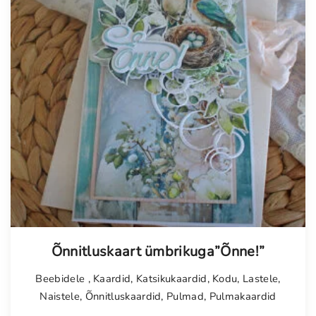
Õnnitluskaart ümbrikuga”Õnne!”
Beebidele
,
Kaardid
,
Katsikukaardid
,
Kodu
,
Lastele
,
Naistele
,
Õnnitluskaardid
,
Pulmad
,
Pulmakaardid