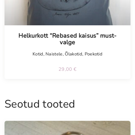
Helkurkott “Rebased kaisus” must-
valge
Kotid
,
Naistele
,
Õlakotid
,
Poekotid
29,00
€
Seotud tooted